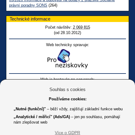
právní poradny SONS
(264)
Technické informace
Počet návštěv:
2 069 815
(od 28.10.2012)
Web technicky spravuje:
Web je hostován na serverech:
Souhlas s cookies
Používáme cookies:
„Nutné (funkční)"
– běží vždy, zajišťují základní funkce webu
„Analytické / měřicí" (Ads/GA)
– jen po souhlasu, pomáhají
nám zlepšovat web
Facebook SONS
Facebook sbírky Bílá pastelka
SONS
Více o GDPR