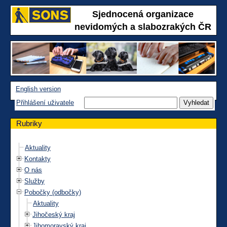
Sjednocená organizace
nevidomých a slabozrakých ČR
English version
Přihlášení uživatele
Rubriky
Aktuality
Kontakty
O nás
Služby
Pobočky (odbočky)
Aktuality
Jihočeský kraj
Jihomoravský kraj