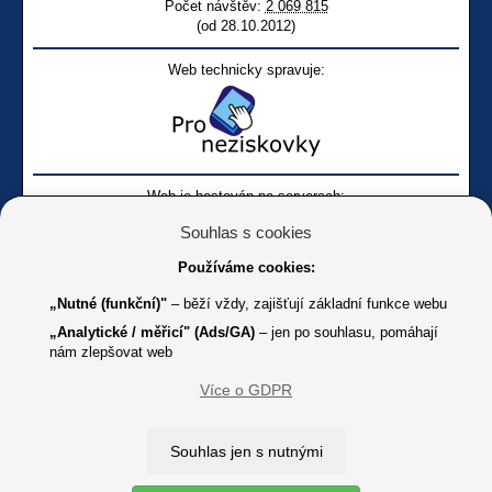
Počet návštěv:
2 069 815
(od 28.10.2012)
Web technicky spravuje:
Web je hostován na serverech:
Souhlas s cookies
Používáme cookies:
„Nutné (funkční)"
– běží vždy, zajišťují základní funkce webu
„Analytické / měřicí" (Ads/GA)
– jen po souhlasu, pomáhají
nám zlepšovat web
Facebook SONS
Facebook sbírky Bílá pastelka
SONS
Více o GDPR
Online
Youtube SONS
K jakémukoliv užití textů a obrázků uvedených na tomto serveru je
Souhlas jen s nutnými
třeba souhlas provozovatele.
Copyright © 2012 - 2026 SONS ČR, z. s.