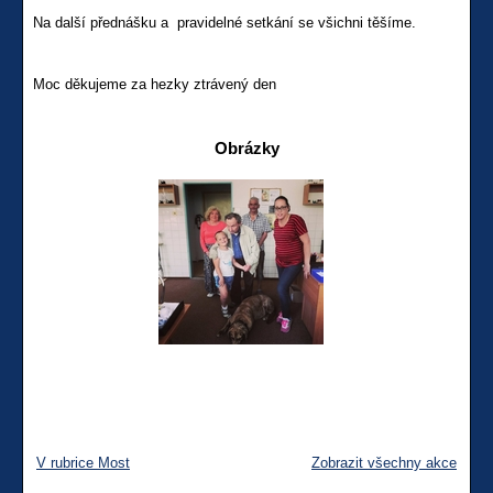
Na další přednášku a pravidelné setkání se všichni těšíme.
Moc děkujeme za hezky ztrávený den
Obrázky
V rubrice Most
Zobrazit všechny akce