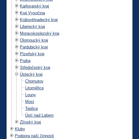
Karlovarský kraj
Kraj Vysočina
Královéhradecký kraj
Liberecký kraj
Moravskoslezský kraj
Olomoucký kraj
Pardubický kraj
Plzeňský kraj
Praha
Středočeský kraj
Ústecký kraj
Chomutov
Litoměřice
Louny
Most
Teplice
Ústí nad Labem
Zlínský kraj
Kluby
Podpora naší činnosti