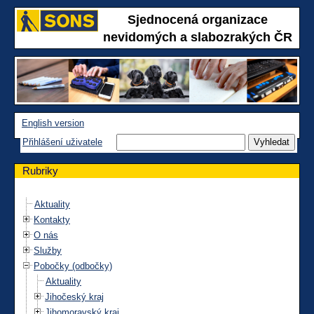
Sjednocená organizace
nevidomých a slabozrakých ČR
English version
Přihlášení uživatele
Rubriky
Aktuality
Kontakty
O nás
Služby
Pobočky (odbočky)
Aktuality
Jihočeský kraj
Jihomoravský kraj