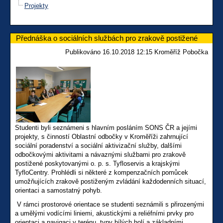
Projekty
Přednáška o sociálních službách pro zrakově postižené
Publikováno 16.10.2018 12:15 Kroměříž Pobočka
Studenti byli seznámeni s hlavním posláním SONS ČR a jejími
projekty, s činností Oblastní odbočky v Kroměříži zahrnující
sociální poradenství a sociální aktivizační služby, dalšími
odbočkovými aktivitami a návaznými službami pro zrakově
postižené poskytovanými o. p. s. Tyfloservis a krajskými
TyfloCentry. Prohlédli si některé z kompenzačních pomůcek
umožňujících zrakově postiženým zvládání každodenních situací,
orientaci a samostatný pohyb.
V rámci prostorové orientace se studenti seznámili s přirozenými
a umělými vodícími liniemi, akustickými a reliéfními prvky pro
orientaci a navigaci v terénu, typy bílých holí a základními