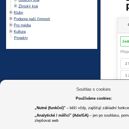
Zlínský kraj
Kluby
Podpora naší činnosti
Pro média
Kultura
Projekty
Souhlas s cookies
Používáme cookies:
„Nutné (funkční)"
– běží vždy, zajišťují základní funkc
„Analytické / měřicí" (Ads/GA)
– jen po souhlasu, pom
zlepšovat web