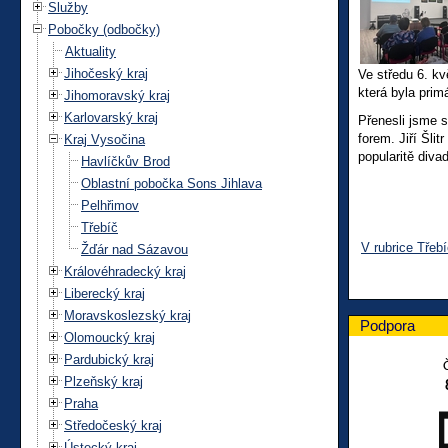
Služby
Pobočky (odbočky)
Aktuality
Jihočeský kraj
Ve středu 6. kv
která byla pri
Jihomoravský kraj
Karlovarský kraj
Přenesli jsme s
forem. Jiří Šli
Kraj Vysočina
popularitě divad
Havlíčkův Brod
Oblastní pobočka Sons Jihlava
Pelhřimov
Třebíč
V rubrice Třeb
Žďár nad Sázavou
Královéhradecký kraj
Liberecký kraj
Moravskoslezský kraj
Podpora
Olomoucký kraj
Pardubický kraj
Plzeňský kraj
Praha
Středočeský kraj
Ústecký kraj