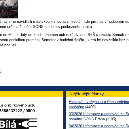
ětna jsme navštívili městskou knihovnu v Třebíči, kde pro nás v hudebním od
márně určena členům SONS a lidem s poškozením zraku.
e do 60. let, kdy se zrodil fenomén autorské dvojice S+Š a divadla Semafor.
tr svou genialitou proměnil Semafor v hudební špičku, která by nevznikla bez br
la podíleli.
íč
Nejčtenější články
Hlasování veřejnosti o Cenu veřejno
Číslo sbírkového účtu
spuštěno
(4400)
8888332222 / 0800
03/2026 Informace a odpovědi ze So
poradny SONS Praha
(1105)
04/2026 Informace a odpovědi ze So