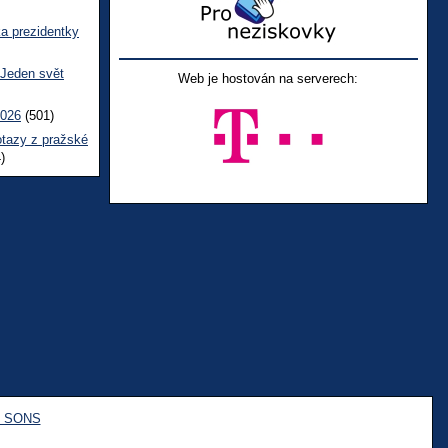
ka prezidentky
 Jeden svět
Web je hostován na serverech:
2026
(501)
otazy z pražské
)
e SONS