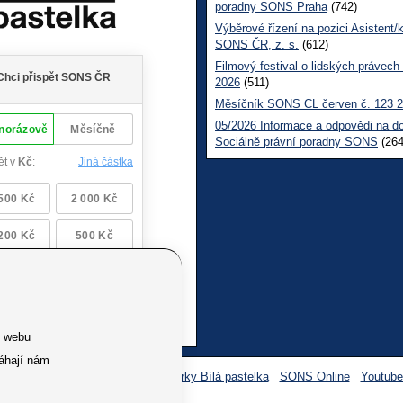
poradny SONS Praha
(742)
Výběrové řízení na pozici Asistent/
SONS ČR, z. s.
(612)
Filmový festival o lidských právech
2026
(511)
Měsíčník SONS CL červen č. 123 
05/2026 Informace a odpovědi na d
Sociálně právní poradny SONS
(264
e webu
áhají nám
Facebook SONS
Facebook sbírky Bílá pastelka
SONS Online
Youtub