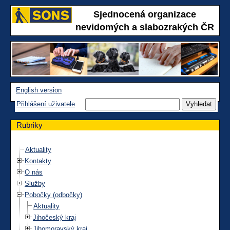
Sjednocená organizace
nevidomých a slabozrakých ČR
English version
Přihlášení uživatele
Rubriky
Aktuality
Kontakty
O nás
Služby
Pobočky (odbočky)
Aktuality
Jihočeský kraj
Jihomoravský kraj