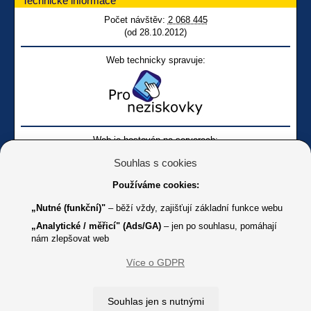
Technické informace
Počet návštěv:
2 068 445
(od 28.10.2012)
Web technicky spravuje:
Web je hostován na serverech:
Souhlas s cookies
Používáme cookies:
„Nutné (funkční)"
– běží vždy, zajišťují základní funkce webu
„Analytické / měřicí" (Ads/GA)
– jen po souhlasu, pomáhají
nám zlepšovat web
Facebook SONS
Facebook sbírky Bílá pastelka
SONS
Více o GDPR
Online
Youtube SONS
K jakémukoliv užití textů a obrázků uvedených na tomto serveru je
Souhlas jen s nutnými
třeba souhlas provozovatele.