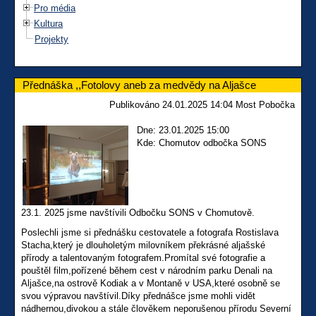
Pro média
Kultura
Projekty
Přednáška ,,Fotolovy aneb za medvědy na Aljašce
Publikováno 24.01.2025 14:04 Most Pobočka
Dne: 23.01.2025 15:00
Kde: Chomutov odbočka SONS
23.1. 2025 jsme navštívili Odbočku SONS v Chomutově.
Poslechli jsme si přednášku cestovatele a fotografa Rostislava
Stacha,který je dlouholetým milovníkem překrásné aljašské
přírody a talentovaným fotografem.Promítal své fotografie a
pouštěl film,pořízené během cest v národním parku Denali na
Aljašce,na ostrově Kodiak a v Montaně v USA,které osobně se
svou výpravou navštívil.Díky přednášce jsme mohli vidět
nádhernou,divokou a stále člověkem neporušenou přírodu Severní