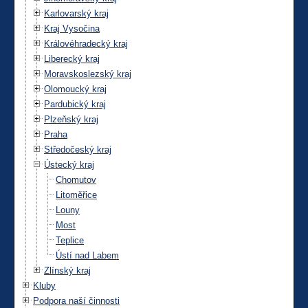
Karlovarský kraj
Kraj Vysočina
Královéhradecký kraj
Liberecký kraj
Moravskoslezský kraj
Olomoucký kraj
Pardubický kraj
Plzeňský kraj
Praha
Středočeský kraj
Ústecký kraj
Chomutov
Litoměřice
Louny
Most
Teplice
Ústí nad Labem
Zlínský kraj
Kluby
Podpora naší činnosti