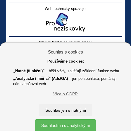
Web technicky spravuje:
Web je hostován na serverech:
Souhlas s cookies
Používáme cookies:
„Nutné (funkční)"
– běží vždy, zajišťují základní funkce webu
„Analytické / měřicí" (Ads/GA)
– jen po souhlasu, pomáhají
nám zlepšovat web
Facebook SONS
Facebook sbírky Bílá pastelka
SONS
Více o GDPR
Online
Youtube SONS
K jakémukoliv užití textů a obrázků uvedených na tomto serveru je
Souhlas jen s nutnými
třeba souhlas provozovatele.
Copyright © 2012 - 2026 SONS ČR, z. s.
Souhlasím i s analytickými
Ochrana osobních údajů (GDPR)