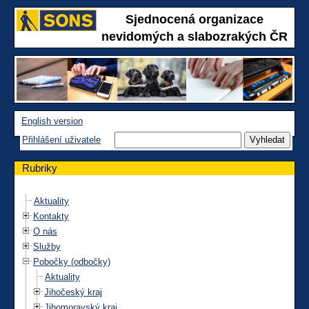
Sjednocená organizace
nevidomých a slabozrakých ČR
English version
Přihlášení uživatele
Rubriky
Aktuality
Kontakty
O nás
Služby
Pobočky (odbočky)
Aktuality
Jihočeský kraj
Jihomoravský kraj