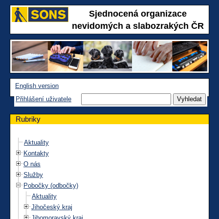
Sjednocená organizace
nevidomých a slabozrakých ČR
English version
Přihlášení uživatele
Rubriky
Aktuality
Kontakty
O nás
Služby
Pobočky (odbočky)
Aktuality
Jihočeský kraj
Jihomoravský kraj