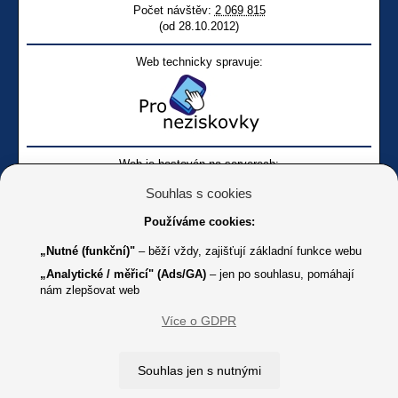
Počet návštěv:
2 069 815
(od 28.10.2012)
Web technicky spravuje:
Web je hostován na serverech:
Souhlas s cookies
Používáme cookies:
„Nutné (funkční)"
– běží vždy, zajišťují základní funkce webu
„Analytické / měřicí" (Ads/GA)
– jen po souhlasu, pomáhají
nám zlepšovat web
Facebook SONS
Facebook sbírky Bílá pastelka
SONS
Více o GDPR
Online
Youtube SONS
K jakémukoliv užití textů a obrázků uvedených na tomto serveru je
Souhlas jen s nutnými
třeba souhlas provozovatele.