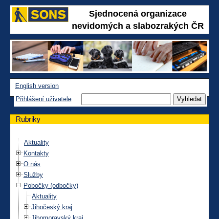
Sjednocená organizace
nevidomých a slabozrakých ČR
English version
Přihlášení uživatele
Rubriky
Aktuality
Kontakty
O nás
Služby
Pobočky (odbočky)
Aktuality
Jihočeský kraj
Jihomoravský kraj