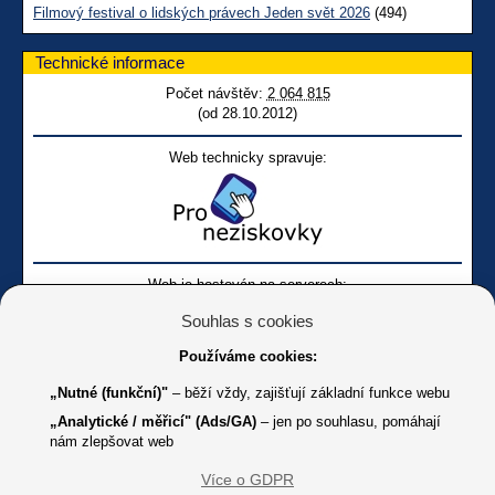
Filmový festival o lidských právech Jeden svět 2026
(494)
Technické informace
Počet návštěv:
2 064 815
(od 28.10.2012)
Web technicky spravuje:
Web je hostován na serverech:
Souhlas s cookies
Používáme cookies:
„Nutné (funkční)"
– běží vždy, zajišťují základní funkce webu
„Analytické / měřicí" (Ads/GA)
– jen po souhlasu, pomáhají
nám zlepšovat web
Facebook SONS
Facebook sbírky Bílá pastelka
SONS
Více o GDPR
Online
Youtube SONS