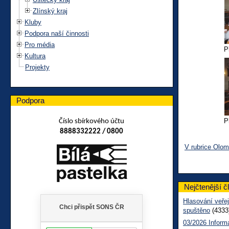
Zlínský kraj
Kluby
Podpora naší činnosti
Pro média
P
Kultura
Projekty
Podpora
P
Číslo sbírkového účtu
8888332222 / 0800
V rubrice Olo
Nejčtenější č
Hlasování veřej
spuštěno
(4333
03/2026 Inform