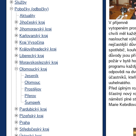
Služby
Pobočky (odbočky)
Aktuality
Jihočeský kraj
V příjemně
vytopeném prost
Jihomoravský kraj
chvíli měl kaž
Karlovarský kraj
naslouchat výk
Kraj Vysočina
nejčastější dův
Královéhradecký kraj
spotřebič, kouř
důvody jsou pří
Liberecký kraj
požár v bytě ho
Moravskoslezský kraj
programu každý 
Olomoucký kraj
odpovědi na dv
Jeseník
účastníků, kteř
Olomouc
uuhelnatého.
Před úplným ro
Prostějov
šťastný nový r
Přerov
náměstí plné s
Šumperk
Marie Kebrdlov
Pardubický kraj
Plzeňský kraj
Praha
Středočeský kraj
Ústecký kraj