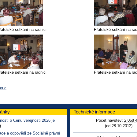
řátelské setkání na radnici
Přátelské setkání na rad
řátelské setkání na radnici
Přátelské setkání na rad
mouc
lánky
Technické informace
nosti o Cenu veřejnosti 2026 je
Počet návštěv:
2 068 
)
(od 28.10.2012)
ace a odpovědi ze Sociálně právní