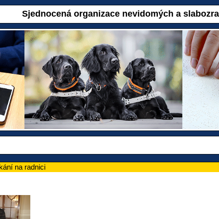
Sjednocená organizace nevidomých a slabozr
kání na radnici