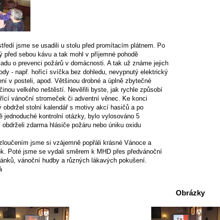
ředí jsme se usadili u stolu před promítacím plátnem. Po
dý před sebou kávu a tak mohl v příjemné pohodě
ladu o prevenci požárů v domácnosti. A tak už známe jejich
ody - např. hořící svíčka bez dohledu, nevypnutý elektrický
ení v posteli, apod. Většinou drobné a úplně zbytečné
činou velkého neštěstí. Nevěřili byste, jak rychle způsobí
řící vánoční stromeček či adventní věnec. Ke konci
obdržel stolní kalendář s motivy akcí hasičů a po
ě jednoduché kontrolní otázky, bylo vylosováno 5
í obdrželi zdarma hlásiče požáru nebo úniku oxidu
zloučením jsme si vzájemně popřáli krásné Vánoce a
ok. Poté jsme se vydali směrem k MHD přes předvánoční
tánků, vánoční hudby a různých lákavých pokušení.
á
Obrázky