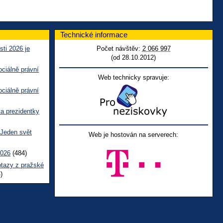
Technické informace
sti 2026 je
Počet návštěv:
2 066 997
(od 28.10.2012)
ciálně právní
Web technicky spravuje:
ciálně právní
ka prezidentky
 Jeden svět
Web je hostován na serverech:
2026
(484)
otazy z pražské
)