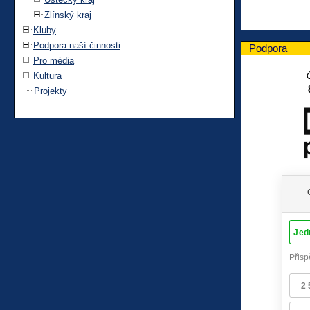
Zlínský kraj
Kluby
Podpora naší činnosti
Podpora
Pro média
Kultura
Projekty