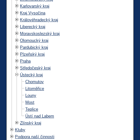
Karlovarský kraj
Kraj Vysočina
Královéhradecký kraj
Liberecký kraj
Moravskoslezský kraj
Olomoucký kraj
Pardubický kraj
Plzeňský kraj
Praha
Středočeský kraj
Ústecký kraj
Chomutov
Litoměřice
Louny
Most
Teplice
Ústí nad Labem
Zlínský kraj
Kluby
Podpora naší činnosti