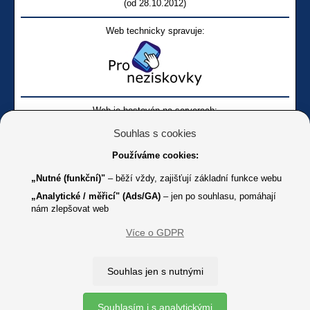
(od 28.10.2012)
Web technicky spravuje:
Web je hostován na serverech:
Souhlas s cookies
Používáme cookies:
„Nutné (funkční)"
– běží vždy, zajišťují základní funkce webu
„Analytické / měřicí" (Ads/GA)
– jen po souhlasu, pomáhají
nám zlepšovat web
Facebook SONS
Facebook sbírky Bílá pastelka
SONS
Více o GDPR
Online
Youtube SONS
K jakémukoliv užití textů a obrázků uvedených na tomto serveru je
Souhlas jen s nutnými
třeba souhlas provozovatele.
Copyright © 2012 - 2026 SONS ČR, z. s.
Souhlasím i s analytickými