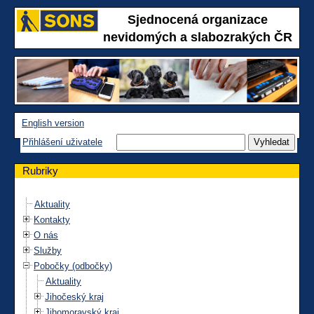
Sjednocená organizace
nevidomých a slabozrakých ČR
English version
Přihlášení uživatele
Rubriky
Aktuality
Kontakty
O nás
Služby
Pobočky (odbočky)
Aktuality
Jihočeský kraj
Jihomoravský kraj