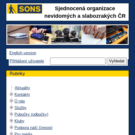
Sjednocená organizace
nevidomých a slabozrakých ČR
English version
Přihlášení uživatele
Rubriky
Aktuality
Kontakty
O nás
Služby
Pobočky (odbočky)
Kluby
Podpora naší činnosti
Pro média