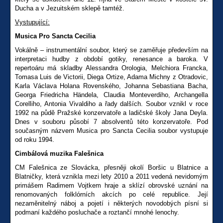
Ducha a v Jezuitském sklepě tamtéž.
Vystupující:
Musica Pro Sancta Cecilia
Vokálně – instrumentální soubor, který se zaměřuje především na
interpretaci hudby z období gotiky, renesance a baroka. V
repertoáru má skladby Alessandra Orologia, Melchiora Francka,
Tomasa Luis de Victorii, Diega Ortize, Adama Michny z Otradovic,
Karla Václava Holana Rovenského, Johanna Sebastiana Bacha,
Georga Friedricha Händela, Claudia Monteverdiho, Archangella
Corelliho, Antonia Vivaldiho a řady dalších. Soubor vznikl v roce
1992 na půdě Pražské konzervatoře a ladičské školy Jana Deyla.
Dnes v souboru působí 7 absolventů této konzervatoře. Pod
současným názvem Musica pro Sancta Cecilia soubor vystupuje
od roku 1994.
Cimbálová muzika Falešnica
CM Falešnica ze Slovácka, přesněji okolí Boršic u Blatnice a
Blatničky, která vznikla mezi lety 2010 a 2011 vedená nevidomým
primášem Radimem Vojtkem hraje a sklízí obrovské uznání na
renomovaných folklórních akcích po celé republice. Její
nezaměnitelný náboj a pojetí i některých novodobých písní si
podmaní každého posluchače a roztančí mnohé lenochy.