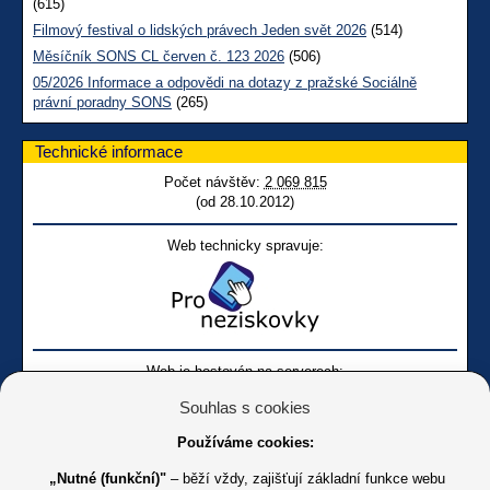
(615)
Filmový festival o lidských právech Jeden svět 2026
(514)
Měsíčník SONS CL červen č. 123 2026
(506)
05/2026 Informace a odpovědi na dotazy z pražské Sociálně
právní poradny SONS
(265)
Technické informace
Počet návštěv:
2 069 815
(od 28.10.2012)
Web technicky spravuje:
Web je hostován na serverech:
Souhlas s cookies
Používáme cookies:
„Nutné (funkční)"
– běží vždy, zajišťují základní funkce webu