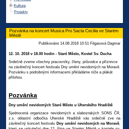
Kultura
Projekty
Pozvánka na koncert Musica Pro Sacta Cecilia ve Starém
Městě
Publikováno 14.08.2018 10:51 Filgasová Dagmar
12. 10. 2018 v 18.00 hodin - Staré Město, Kostel Sv. Ducha
Srdečně zveme všechny pracovníky, členy, průvodce a příznivce
na závěrečný koncert festivalu Dny umění nevidomých na Moravě.
Pozvánku s podrobnými informacemi přikládáme níže a plákát
přílohou.
Pozvánka
Dny umění nevidomých Staré Město u Uherského Hradiště
Sjednocená organizace nevidomých a slabozrakých SONS ČR,
z.s. oblastní odbočka Uherské Hradiště vás srdečně zve na
závěrečný koncert festivalu
Dny umění nevidomých na Moravě
,
který se uskuteční dne 12. října ve Starém Městě v kostele sv.