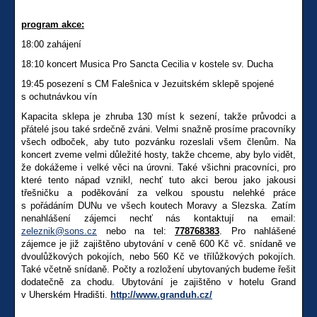
program akce:
18:00 zahájení
18:10 koncert Musica Pro Sancta Cecilia v kostele sv. Ducha
19:45 posezení s CM Falešnica v Jezuitském sklepě spojené
s ochutnávkou vín
Kapacita sklepa je zhruba 130 míst k sezení, takže průvodci a
přátelé jsou také srdečně zváni. Velmi snažně prosíme pracovníky
všech odboček, aby tuto pozvánku rozeslali všem členům. Na
koncert zveme velmi důležité hosty, takže chceme, aby bylo vidět,
že dokážeme i velké věci na úrovni. Také všichni pracovníci, pro
které tento nápad vznikl, nechť tuto akci berou jako jakousi
třešničku a poděkování za velkou spoustu nelehké práce
s pořádáním DUNu ve všech koutech Moravy a Slezska. Zatím
nenahlášení zájemci nechť nás kontaktují na email:
zeleznik@sons.cz
nebo na tel:
778768383
. Pro nahlášené
zájemce je již zajištěno ubytování v ceně 600 Kč vč. snídaně ve
dvoulůžkových pokojích, nebo 560 Kč ve třílůžkových pokojích.
Také včetně snídaně. Počty a rozložení ubytovaných budeme řešit
dodatečně za chodu. Ubytování je zajištěno v hotelu Grand
v Uherském Hradišti.
http://www.granduh.cz/