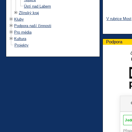
Ústí nad Labem
Zlínský kraj
V rubrice Most
Kluby
Podpora naší činnosti
Pro média
Kultura
Podpora
Projekty