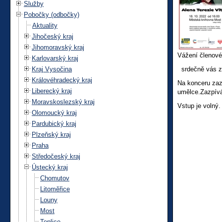
Služby
Pobočky (odbočky)
Aktuality
Jihočeský kraj
Jihomoravský kraj
Vážení členové
Karlovarský kraj
Kraj Vysočina
srdečně vás zv
Královéhradecký kraj
Na konceru zaz
Liberecký kraj
umělce.Zazpívá 
Moravskoslezský kraj
Vstup je volný.
Olomoucký kraj
Pardubický kraj
Plzeňský kraj
Praha
Středočeský kraj
Ústecký kraj
Chomutov
Litoměřice
Louny
Most
Teplice