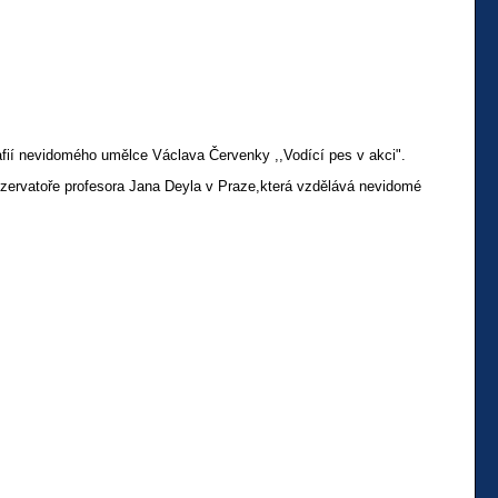
afií nevidomého umělce Václava Červenky ,,Vodící pes v akci".
zervatoře profesora Jana Deyla v Praze,která vzdělává nevidomé