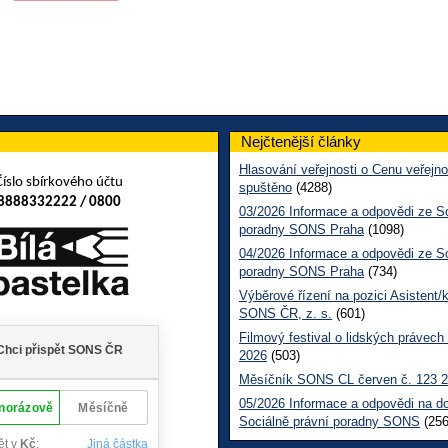
Nejčtenější články
Hlasování veřejnosti o Cenu veřejno
Číslo sbírkového účtu
spuštěno
(4288)
8888332222 / 0800
03/2026 Informace a odpovědi ze So
poradny SONS Praha
(1098)
04/2026 Informace a odpovědi ze So
poradny SONS Praha
(734)
Výběrové řízení na pozici Asistent/
SONS ČR, z. s.
(601)
Filmový festival o lidských právech
2026
(503)
Měsíčník SONS CL červen č. 123 
05/2026 Informace a odpovědi na d
Sociálně právní poradny SONS
(256