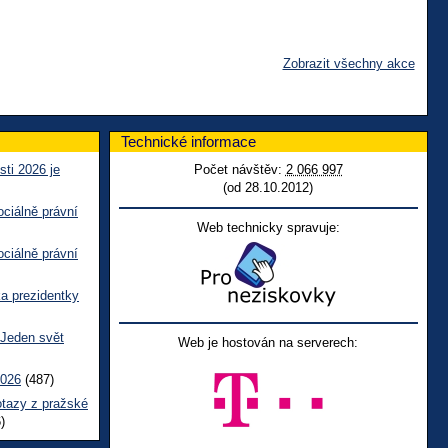
Zobrazit všechny akce
Technické informace
sti 2026 je
Počet návštěv:
2 066 997
(od 28.10.2012)
ciálně právní
Web technicky spravuje:
ciálně právní
ka prezidentky
 Jeden svět
Web je hostován na serverech:
2026
(487)
otazy z pražské
)