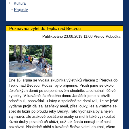
Kultura
Projekty
Poznávací výlet do Teplic nad Bečvou
Publikováno 23.08.2019 11:08 Přerov Pobočka
Dne 16. srpna se vydala skupinka výletníků vlakem z Přerova do
Teplic nad Bečvou. Počasí bylo příjemné. Prošli jsme se okolo
lázeňských domů po serpentinovém chodníku a ochutnali léčivé
kyselky. V kavárně lázeňského domu Janáček jsme si chvíli
odpočinuli, popovídali u kávy a společně se domluvili, že se ještě
vydáme projít dál za lázeňský areál, přes louky, les a vrátíme se
zpět do lázní po proudu řeky Bečvy. Tato vycházka byla nejen
zajímavá, ale zrakově postižené osoby si mohli také vyzkoušet
různé druhy povrchů při chůzi, což tak často nemají možnost
poznávat. Následně oběd v kavárně Bečva velmi chutnal, všem