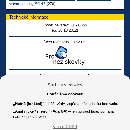
právní poradny SONS
(270)
Technické informace
Počet návštěv:
2 071 388
(od 28.10.2012)
Web technicky spravuje:
Web je hostován na serverech:
Souhlas s cookies
Používáme cookies:
„Nutné (funkční)"
– běží vždy, zajišťují základní funkce webu
„Analytické / měřicí" (Ads/GA)
– jen po souhlasu, pomáhají
nám zlepšovat web
Facebook SONS
Facebook sbírky Bílá pastelka
SONS
Více o GDPR
Online
Youtube SONS