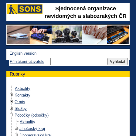
Sjednocená organizace
nevidomých a slabozrakých ČR
English version
Přihlášení uživatele
Rubriky
Aktuality
Kontakty
O nás
Služby
Pobočky (odbočky)
Aktuality
Jihočeský kraj
Jihomoravský kraj