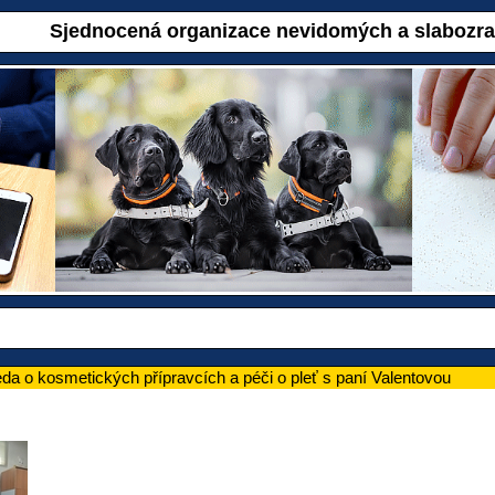
Sjednocená organizace nevidomých a slabozr
da o kosmetických přípravcích a péči o pleť s paní Valentovou