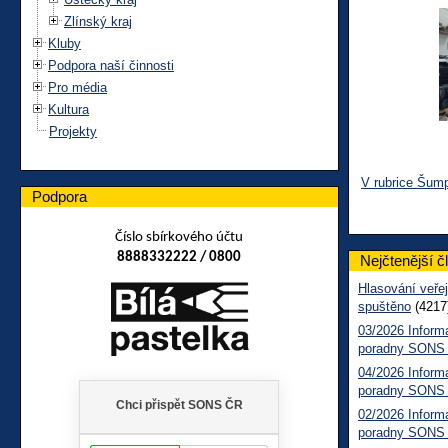
Zlínský kraj
Kluby
Podpora naší činnosti
Pro média
Kultura
Projekty
V rubrice Šum
Podpora
Číslo sbírkového účtu
8888332222 / 0800
Nejčtenější č
Hlasování veřej
spuštěno
(4217
03/2026 Inform
poradny SONS
04/2026 Inform
poradny SONS
02/2026 Inform
poradny SONS