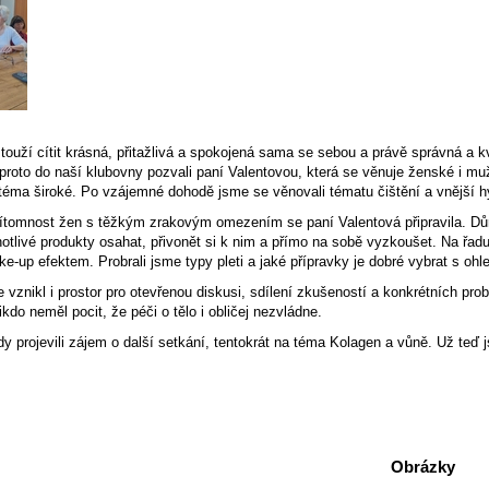
ouží cítit krásná, přitažlivá a spokojená sama se sebou a právě správná a kval
 proto do naší klubovny pozvali paní Valentovou, která se věnuje ženské i m
 téma široké. Po vzájemné dohodě jsme se věnovali tématu čištění a vnější hyd
řítomnost žen s těžkým zrakovým omezením se paní Valentová připravila. Důr
otlivé produkty osahat, přivonět si k nim a přímo na sobě vyzkoušet. Na řadu
ke-up efektem. Probrali jsme typy pleti a jaké přípravky je dobré vybrat s ohl
e vznikl i prostor pro otevřenou diskusi, sdílení zkušeností a konkrétních pro
ikdo neměl pocit, že péči o tělo i obličej nezvládne.
y projevili zájem o další setkání, tentokrát na téma Kolagen a vůně. Už te
Obrázky