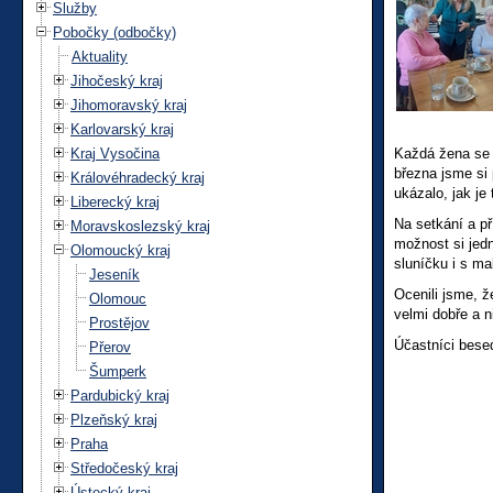
Služby
Pobočky (odbočky)
Aktuality
Jihočeský kraj
Jihomoravský kraj
Karlovarský kraj
Kraj Vysočina
Každá žena se t
března jsme si
Královéhradecký kraj
ukázalo, jak je
Liberecký kraj
Na setkání a p
Moravskoslezský kraj
možnost si jedn
Olomoucký kraj
sluníčku i s ma
Jeseník
Ocenili jsme, ž
Olomouc
velmi dobře a n
Prostějov
Účastníci besed
Přerov
Šumperk
Pardubický kraj
Plzeňský kraj
Praha
Středočeský kraj
Ústecký kraj