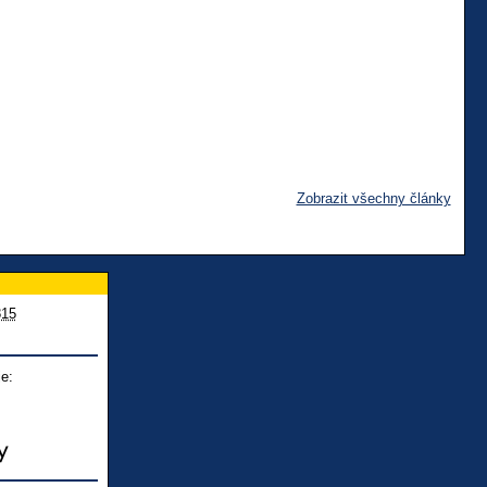
Zobrazit všechny články
815
e: