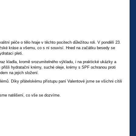
itní péče o tělo hraje v těchto pocitech důležitou roli. V pondělí 23.
užské kráse a všemu, co s ní souvisí. Hned na začátku besedy se
rataci pleti.
az kladla, kromě srozumitelného výkladu, i na praktické ukázky a
 přišli hydratační krémy, suché oleje, krémy s SPF ochranou proti
edem na jejich složení.
blémů. Díky přátelskému přístupu paní Valentové jsme se všichni cítili
ď jsme natěšení, co vše se dozvíme.