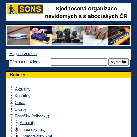
Sjednocená organizace
nevidomých a slabozrakých ČR
English version
Přihlášení uživatele
Rubriky
Aktuality
Kontakty
O nás
Služby
Pobočky (odbočky)
Aktuality
Jihočeský kraj
Jihomoravský kraj