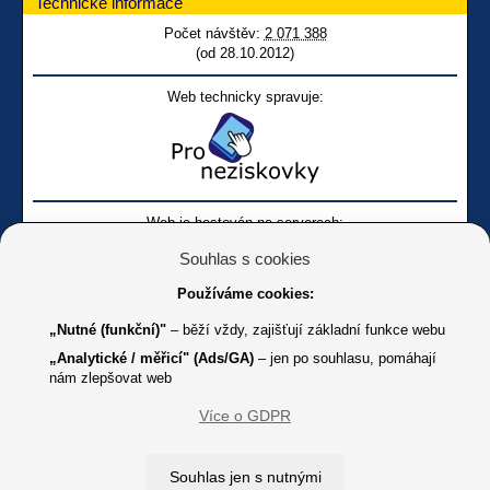
Technické informace
Počet návštěv:
2 071 388
(od 28.10.2012)
Web technicky spravuje:
Web je hostován na serverech:
Souhlas s cookies
Používáme cookies:
„Nutné (funkční)"
– běží vždy, zajišťují základní funkce webu
„Analytické / měřicí" (Ads/GA)
– jen po souhlasu, pomáhají
nám zlepšovat web
Facebook SONS
Facebook sbírky Bílá pastelka
SONS
Více o GDPR
Online
Youtube SONS
K jakémukoliv užití textů a obrázků uvedených na tomto serveru je
Souhlas jen s nutnými