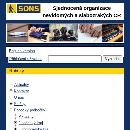
Sjednocená organizace
nevidomých a slabozrakých ČR
English version
Přihlášení uživatele
Rubriky
Aktuality
Kontakty
O nás
Služby
Pobočky (odbočky)
Aktuality
Jihočeský kraj
Jihomoravský kraj