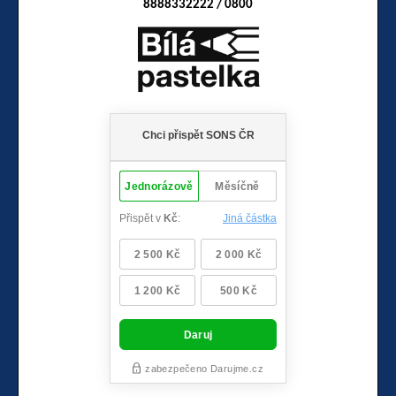
8888332222 / 0800