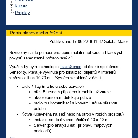
Kultura
Projekty
Popis plánovaného řešení
Publikováno 17.06.2019 11:32 Salaba Marek
Nevidomý najde pomocí přístupné mobilní aplikace a hlasových
pokynů samostatně požadovaný cíl.
Využita by byla technologie
TrackSence
od české společnosti
Sensority, která je vyvinuta pro lokalizaci objektů v interiérů
s přesností na 10-20 cm. Systém se skládá z částí:
Čidlo / Tag (má ho u sebe uživatel)
přes Bluetooth připojeno k mobilu uživatele
akcelerometrem detekuje pohyb
radiovou komunikací s kotvami určuje přesnou
polohu
Kotva (upevněna na zeď nebo na strop v rozích prostoru)
instalují se do čtverce přibližně 40 x 40 m
Server (pro analýzu dat, přípravu mapových
podkladů)