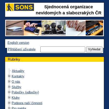
Sjednocená organizace
nevidomých a slabozrakých ČR
English version
Přihlášení uživatele
Rubriky
Aktuality
Kontakty
O nás
Služby
Pobočky (odbočky)
Kluby
Podpora naší činnosti
Pro média