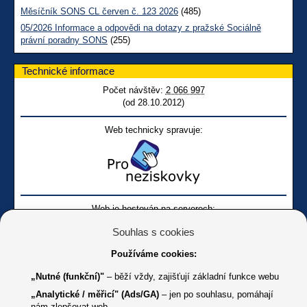
Měsíčník SONS CL červen č. 123 2026
(485)
05/2026 Informace a odpovědi na dotazy z pražské Sociálně
právní poradny SONS
(255)
Technické informace
Počet návštěv:
2 066 997
(od 28.10.2012)
Web technicky spravuje:
Web je hostován na serverech:
Souhlas s cookies
Používáme cookies:
„Nutné (funkční)"
– běží vždy, zajišťují základní funkce webu
„Analytické / měřicí" (Ads/GA)
– jen po souhlasu, pomáhají
nám zlepšovat web