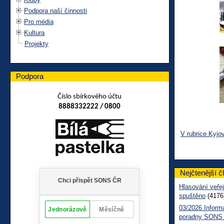
Podpora naší činnosti
Pro média
Kultura
Projekty
Podpora
Číslo sbírkového účtu
8888332222 / 0800
V rubrice Kyjo
Nejčtenější č
Hlasování veřej
spuštěno
(4176
03/2026 Inform
poradny SONS