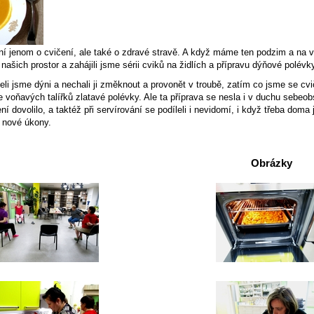
ní jenom o cvičení, ale také o zdravé stravě. A když máme ten podzim a na v
 našich prostor a zahájili jsme sérii cviků na židlích a přípravu dýňové polévk
ájeli jsme dýni a nechali ji změknout a provonět v troubě, zatím co jsme se cv
e voňavých talířků zlatavé polévky. Ale ta příprava se nesla i v duchu sebeob
ní dovolilo, a taktéž při servírování se podíleli i nevidomí, i když třeba doma 
t nové úkony.
Obrázky