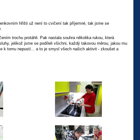
enkovním hřišti už není to cvičení tak příjemné, tak jsme se
y.
ičením trochu protáhli. Pak nastala souhra několika rukou, která
sluhy, jelikož jsme se podíleli všichni, každý takovou měrou, jakou mu
je k tomu nepustí... a to je smysl všech našich aktivit - zkoušet a