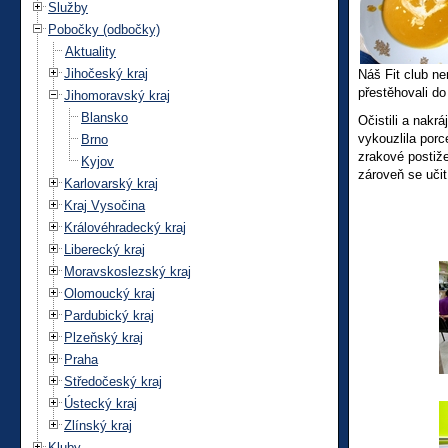
Služby
Pobočky (odbočky)
Aktuality
Jihočeský kraj
Náš Fit club ne
přestěhovali do
Jihomoravský kraj
Blansko
Očistili a nakr
vykouzlila porc
Brno
zrakové postiže
Kyjov
zároveň se uči
Karlovarský kraj
Kraj Vysočina
Královéhradecký kraj
Liberecký kraj
Moravskoslezský kraj
Olomoucký kraj
Pardubický kraj
Plzeňský kraj
Praha
Středočeský kraj
Ústecký kraj
Zlínský kraj
Kluby