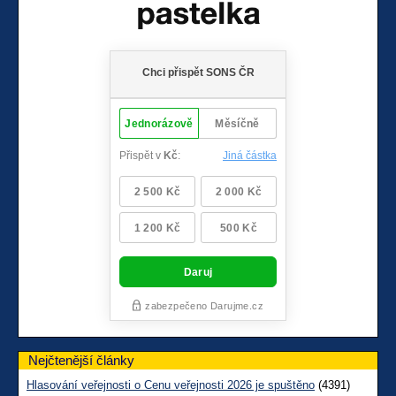
Nejčtenější články
Hlasování veřejnosti o Cenu veřejnosti 2026 je spuštěno
(4391)