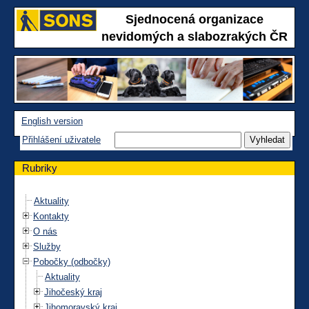
Sjednocená organizace
nevidomých a slabozrakých ČR
English version
Přihlášení uživatele
Rubriky
Aktuality
Kontakty
O nás
Služby
Pobočky (odbočky)
Aktuality
Jihočeský kraj
Jihomoravský kraj