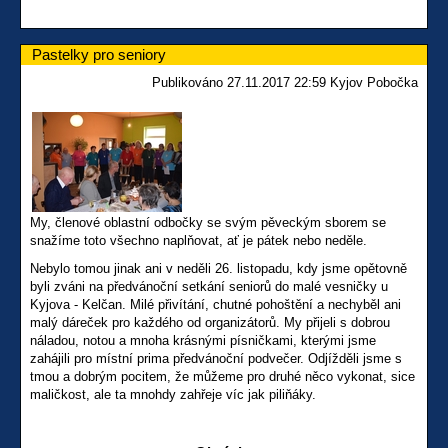
Pastelky pro seniory
Publikováno 27.11.2017 22:59 Kyjov Pobočka
My, členové oblastní odbočky se svým pěveckým sborem se
snažíme toto všechno naplňovat, ať je pátek nebo neděle.
Nebylo tomou jinak ani v neděli 26. listopadu, kdy jsme opětovně
byli zváni na předvánoční setkání seniorů do malé vesničky u
Kyjova - Kelčan. Milé přivítání, chutné pohoštění a nechyběl ani
malý dáreček pro každého od organizátorů. My přijeli s dobrou
náladou, notou a mnoha krásnými písničkami, kterými jsme
zahájili pro místní prima předvánoční podvečer. Odjížděli jsme s
tmou a dobrým pocitem, že můžeme pro druhé něco vykonat, sice
maličkost, ale ta mnohdy zahřeje víc jak piliňáky.