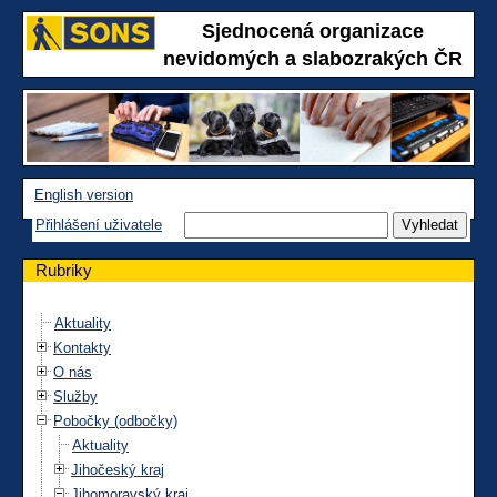
Sjednocená organizace
nevidomých a slabozrakých ČR
English version
Přihlášení uživatele
Rubriky
Aktuality
Kontakty
O nás
Služby
Pobočky (odbočky)
Aktuality
Jihočeský kraj
Jihomoravský kraj