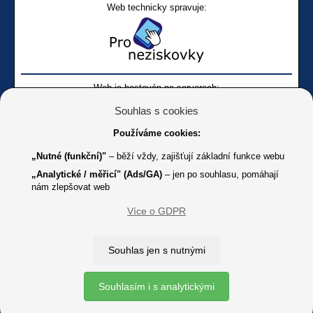
Web technicky spravuje:
Web je hostován na serverech:
Souhlas s cookies
Používáme cookies:
„Nutné (funkční)"
– běží vždy, zajišťují základní funkce webu
„Analytické / měřicí" (Ads/GA)
– jen po souhlasu, pomáhají
nám zlepšovat web
Facebook SONS
Facebook sbírky Bílá pastelka
SONS
Více o GDPR
Online
Youtube SONS
K jakémukoliv užití textů a obrázků uvedených na tomto serveru je
Souhlas jen s nutnými
třeba souhlas provozovatele.
Copyright © 2012 - 2026 SONS ČR, z. s.
Souhlasím i s analytickými
Ochrana osobních údajů (GDPR)