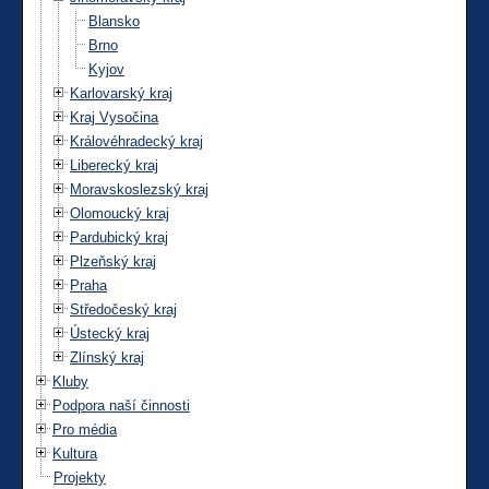
Blansko
Brno
Kyjov
Karlovarský kraj
Kraj Vysočina
Královéhradecký kraj
Liberecký kraj
Moravskoslezský kraj
Olomoucký kraj
Pardubický kraj
Plzeňský kraj
Praha
Středočeský kraj
Ústecký kraj
Zlínský kraj
Kluby
Podpora naší činnosti
Pro média
Kultura
Projekty