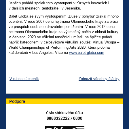
úspěch pořádá spolek toto vystoupení v různých inovacích i
v dalších městech, tentokráte i v Jeseníku.
Balet Globa se svým vystoupením „Duše v pohybu“ získal mnoho
ocenění. V roce 2007 cenu hejtmana Olomouckého kraje za práci
ve prospěch osob se zdravotním postižením. V roce 2012 cenu
hejtmana Olomouckého kraje za výjimečný počin v oblasti kultury.
V červenci 2020 se všichni tanečníci umístili na špičce pořadí
napříč kategoriemi v celosvětové virtuální soutěži Virtual Wcopa –
World Championships of Performing Arts 2020, která probíhá
každoročně v Los Angeles. Více na
www.balet-globa.com
V rubrice Jeseník
Zobrazit všechny články
Podpora
Číslo sbírkového účtu
8888332222 / 0800