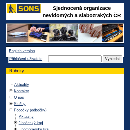
Sjednocená organizace
nevidomých a slabozrakých ČR
English version
Přihlášení uživatele
Rubriky
Aktuality
Kontakty
O nás
Služby
Pobočky (odbočky)
Aktuality
Jihočeský kraj
Jihomoravský kraj