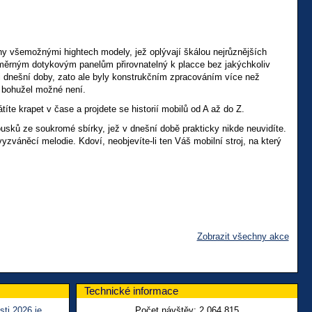
ny všemožnými hightech modely, jež oplývají škálou nejrůznějších
změrným dotykovým panelům přirovnatelný k placce bez jakýchkoliv
 dnešní doby, zato ale byly konstrukčním zpracováním více než
es bohužel možné není.
te krapet v čase a projdete se historií mobilů od A až do Z.
sků ze soukromé sbírky, jež v dnešní době prakticky nikde neuvidíte.
zváněcí melodie. Kdoví, neobjevíte-li ten Váš mobilní stroj, na který
Zobrazit všechny akce
Technické informace
sti 2026 je
Počet návštěv:
2 064 815