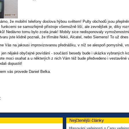
námo, že mobilní telefony doslova hýbou světem! Pulty obchodů jsou přeplně
 funkcemi se samozřejmě přístroje všemožně liší, ale zevnějšek je, díky ro
ků! Nedávno tomu bylo zcela jinak! Mobily sice nedisponovaly vymoženostmi
tvaru jste klidně poznali, že třímáte Nokii, Alcatel, nebo Siemens! To už dn
e Vás na jakousi improvizovanou přednášku, v níž se alespoň pomyslně, vrátí
 jen nějaké obyčejné povídání - součástí besedy bude i ukázka vybraných kou
dete moci osahat a u některých z nich Vám též bude předvedeno i vestavěné vy
edali dopustit!
em vás provede Daniel Belka.
v
Nejčtenější články
Hlasování veřejnosti o Cenu veřejno