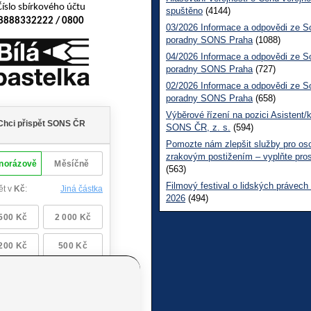
Číslo sbírkového účtu
spuštěno
(4144)
8888332222 / 0800
03/2026 Informace a odpovědi ze So
poradny SONS Praha
(1088)
04/2026 Informace a odpovědi ze So
poradny SONS Praha
(727)
02/2026 Informace a odpovědi ze So
poradny SONS Praha
(658)
Výběrové řízení na pozici Asistent/
SONS ČR, z. s.
(594)
Pomozte nám zlepšit služby pro os
zrakovým postižením – vyplňte pro
(563)
Filmový festival o lidských právech
2026
(494)