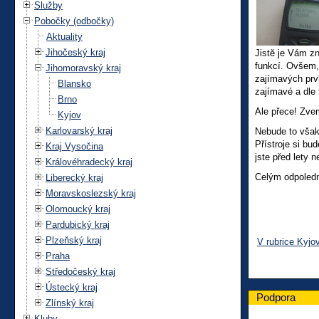
Služby
Pobočky (odbočky)
Aktuality
Jihočeský kraj
Jistě je Vám z
funkcí. Ovšem,
Jihomoravský kraj
zajímavých prv
Blansko
zajímavé a dle 
Brno
Ale přece! Zvem
Kyjov
Karlovarský kraj
Nebude to však
Přístroje si bu
Kraj Vysočina
jste před lety n
Královéhradecký kraj
Celým odpoledn
Liberecký kraj
Moravskoslezský kraj
Olomoucký kraj
Pardubický kraj
Plzeňský kraj
V rubrice Kyjo
Praha
Středočeský kraj
Ústecký kraj
Podpora
Zlínský kraj
Kluby