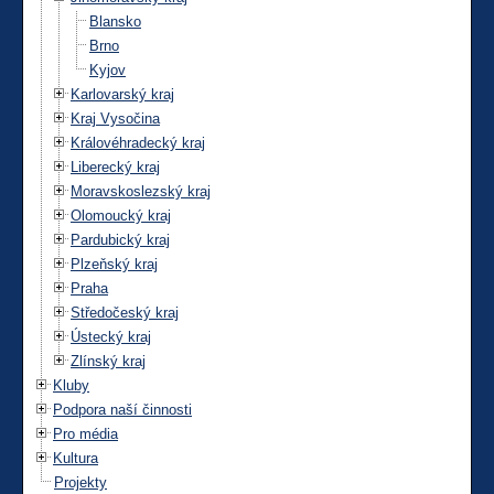
Blansko
Brno
Kyjov
Karlovarský kraj
Kraj Vysočina
Královéhradecký kraj
Liberecký kraj
Moravskoslezský kraj
Olomoucký kraj
Pardubický kraj
Plzeňský kraj
Praha
Středočeský kraj
Ústecký kraj
Zlínský kraj
Kluby
Podpora naší činnosti
Pro média
Kultura
Projekty