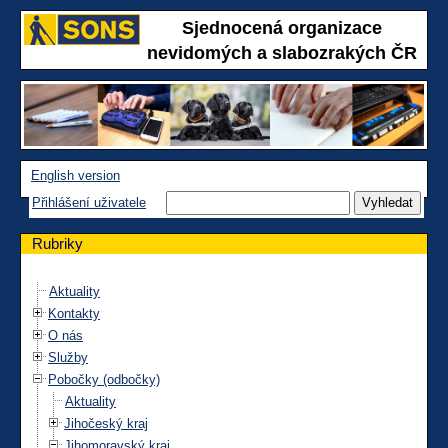
Sjednocená organizace
nevidomých a slabozrakých ČR
English version
Přihlášení uživatele
Rubriky
Aktuality
Kontakty
O nás
Služby
Pobočky (odbočky)
Aktuality
Jihočeský kraj
Jihomoravský kraj