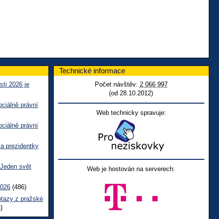
Technické informace
sti 2026 je
Počet návštěv:
2 066 997
(od 28.10.2012)
ciálně právní
Web technicky spravuje:
ciálně právní
ka prezidentky
 Jeden svět
Web je hostován na serverech:
2026
(486)
otazy z pražské
)