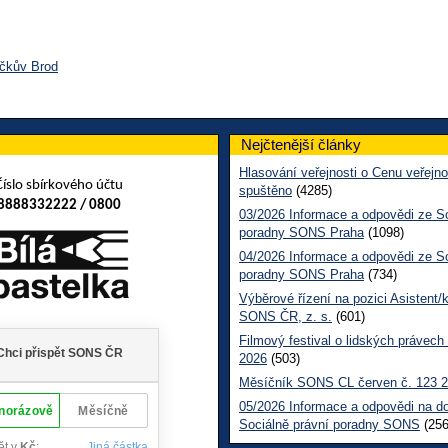
íčkův Brod
Nejčtenější články
Hlasování veřejnosti o Cenu veřejno
Číslo sbírkového účtu
spuštěno
(4285)
8888332222 / 0800
03/2026 Informace a odpovědi ze So
poradny SONS Praha
(1098)
04/2026 Informace a odpovědi ze So
poradny SONS Praha
(734)
Výběrové řízení na pozici Asistent/
SONS ČR, z. s.
(601)
Filmový festival o lidských právech
2026
(503)
Měsíčník SONS CL červen č. 123 
05/2026 Informace a odpovědi na d
Sociálně právní poradny SONS
(256