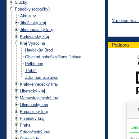
Služby
Pobočky (odbočky)
Aktuality
V rubrice Havl
Jihočeský kraj
Jihomoravský kraj
Karlovarský kraj
Kraj Vysočina
Podpora
Havlíčkův Brod
Oblastní pobočka Sons Jihlava
Pelhřimov
Třebíč
Žďár nad Sázavou
Královéhradecký kraj
Liberecký kraj
Moravskoslezský kraj
Olomoucký kraj
Pardubický kraj
Plzeňský kraj
Praha
Středočeský kraj
Ústecký kraj