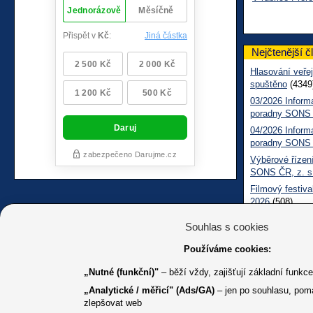
Nejčtenější č
Hlasování veřej
spuštěno
(4349
03/2026 Inform
poradny SONS
04/2026 Inform
poradny SONS
Výběrové řízení
SONS ČR, z. s
Filmový festiva
2026
(508)
Měsíčník SONS
Souhlas s cookies
05/2026 Inform
Sociálně práv
Používáme cookies:
„Nutné (funkční)"
– běží vždy, zajišťují základní funkc
„Analytické / měřicí" (Ads/GA)
– jen po souhlasu, pom
zlepšovat web