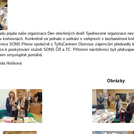
padu pojala naše organizace Den otevřených dveří Sjednocené organizace nev
 v knihovnách. Konkrétně se jednalo o setkání s veřejností v bezbariérové k
vnice SONS Přerov společně s TyfloCentrem Olomouc zájemcům předvedly 
ace k poskytování služeb SONS ČR a TC. Přítomní návštěvníci byli překvapen
dem smysluplně pomáhá.
mila Hošková
Obrázky