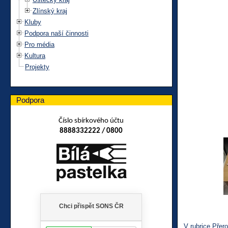
Zlínský kraj
Kluby
Podpora naší činnosti
Pro média
Kultura
Projekty
Podpora
Číslo sbírkového účtu
8888332222 / 0800
V rubrice Přer