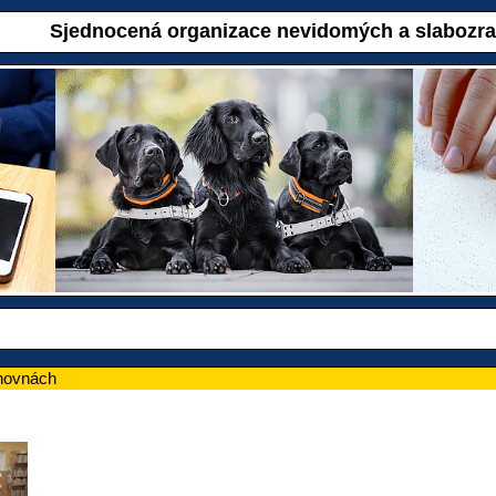
Sjednocená organizace nevidomých a slabozr
hovnách