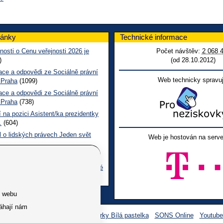
lánky
Technické informace
nosti o Cenu veřejnosti 2026 je
Počet návštěv:
2 068 
)
(od 28.10.2012)
ace a odpovědi ze Sociálně právní
Web technicky spravuj
 Praha
(1099)
ace a odpovědi ze Sociálně právní
 Praha
(738)
 na pozici Asistent/ka prezidentky
.
(604)
l o lidských právech Jeden svět
Web je hostován na serve
 CL červen č. 123 2026
(491)
ace a odpovědi na dotazy z pražské
ní poradny SONS
(258)
e webu
áhají nám
Facebook SONS
Facebook sbírky Bílá pastelka
SONS Online
Youtub