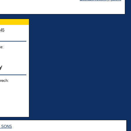
445
e:
rech:
e SONS