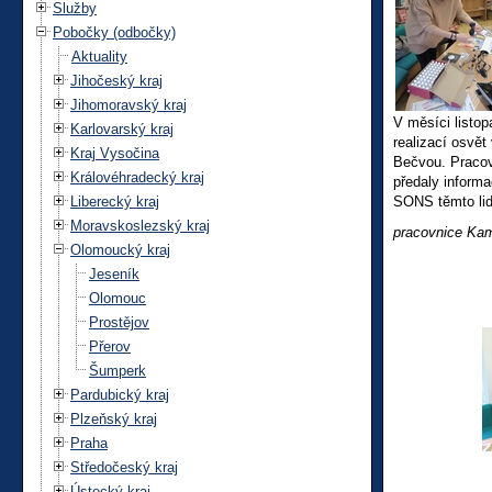
Služby
Pobočky (odbočky)
Aktuality
Jihočeský kraj
Jihomoravský kraj
V měsíci listo
Karlovarský kraj
realizací osvět
Kraj Vysočina
Bečvou. Praco
Královéhradecký kraj
předaly inform
Liberecký kraj
SONS těmto li
Moravskoslezský kraj
pracovnice Ka
Olomoucký kraj
Jeseník
Olomouc
Prostějov
Přerov
Šumperk
Pardubický kraj
Plzeňský kraj
Praha
Středočeský kraj
Ústecký kraj