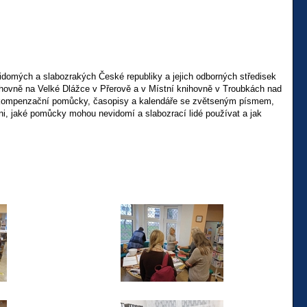
idomých a slabozrakých České republiky a jejich odborných středisek
nihovně na Velké Dlážce v Přerově a v Místní knihovně v Troubkách nad
kompenzační pomůcky, časopisy a kalendáře se zvětseným písmem,
i, jaké pomůcky mohou nevidomí a slabozrací lidé používat a jak