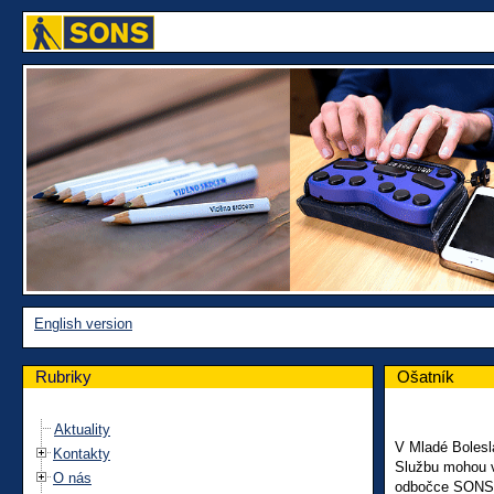
English version
Rubriky
Ošatník
Aktuality
V Mladé Bolesla
Kontakty
Službu mohou vy
O nás
odbočce SONS Č