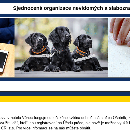
Sjednocená organizace nevidomých a slabozr
vvi v hotelu Věnec funguje od loňského května dobročinná služba Ošatník, kd
užít lidéí, kteří jsou registrovaní na Úřadu práce, ale nově je možno využ
R, z.s. Pro více informací se na nás můžete obrátit.