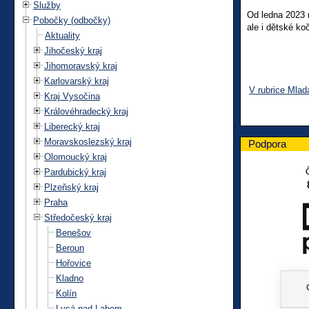
Služby
Od ledna 2023 m
Pobočky (odbočky)
ale i dětské koč
Aktuality
Jihočeský kraj
Jihomoravský kraj
Karlovarský kraj
V rubrice Mlad
Kraj Vysočina
Královéhradecký kraj
Liberecký kraj
Moravskoslezský kraj
Podpora
Olomoucký kraj
Pardubický kraj
Plzeňský kraj
Praha
Středočeský kraj
Benešov
Beroun
Hořovice
Kladno
Kolín
Lysá nad Labem