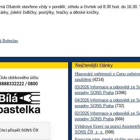
á Ošatník otevřeno vždy v pondělí, středu a čtvrtek od 8:30 hod. do 16:30. V
árky, jídelní židličky, postýlky, hračky a dětské knížky.
á Boleslav
Nejčtenější články
Hlasování veřejnosti o Cenu veřejno
Číslo sbírkového účtu
spuštěno
(4214)
8888332222 / 0800
03/2026 Informace a odpovědi ze So
poradny SONS Praha
(1096)
04/2026 Informace a odpovědi ze So
poradny SONS Praha
(732)
02/2026 Informace a odpovědi ze So
poradny SONS Praha
(666)
Výběrové řízení na pozici Asistent/
SONS ČR, z. s.
(598)
Pomozte nám zlepšit služby pro os