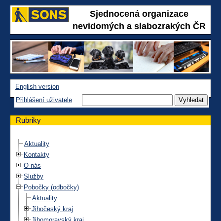
Sjednocená organizace
nevidomých a slabozrakých ČR
English version
Přihlášení uživatele
Rubriky
Aktuality
Kontakty
O nás
Služby
Pobočky (odbočky)
Aktuality
Jihočeský kraj
Jihomoravský kraj