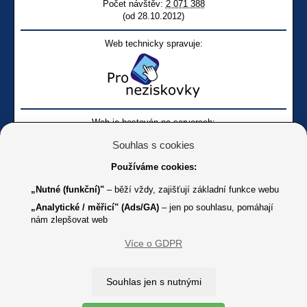
Počet návštěv:
2 071 388
(od 28.10.2012)
Web technicky spravuje:
Web je hostován na serverech:
Souhlas s cookies
Používáme cookies:
„Nutné (funkční)"
– běží vždy, zajišťují základní funkce webu
„Analytické / měřicí" (Ads/GA)
– jen po souhlasu, pomáhají
nám zlepšovat web
Facebook SONS
Facebook sbírky Bílá pastelka
SONS
Více o GDPR
Online
Youtube SONS
K jakémukoliv užití textů a obrázků uvedených na tomto serveru je
Souhlas jen s nutnými
třeba souhlas provozovatele.
Copyright © 2012 - 2026 SONS ČR, z. s.