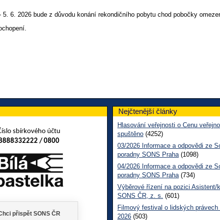
 - 5. 6. 2026 bude z důvodu konání rekondičního pobytu chod pobočky omeze
ochopení.
Nejčtenější články
Hlasování veřejnosti o Cenu veřejno
Číslo sbírkového účtu
spuštěno
(4252)
8888332222 / 0800
03/2026 Informace a odpovědi ze So
poradny SONS Praha
(1098)
04/2026 Informace a odpovědi ze So
poradny SONS Praha
(734)
Výběrové řízení na pozici Asistent/
SONS ČR, z. s.
(601)
Filmový festival o lidských právech
2026
(503)