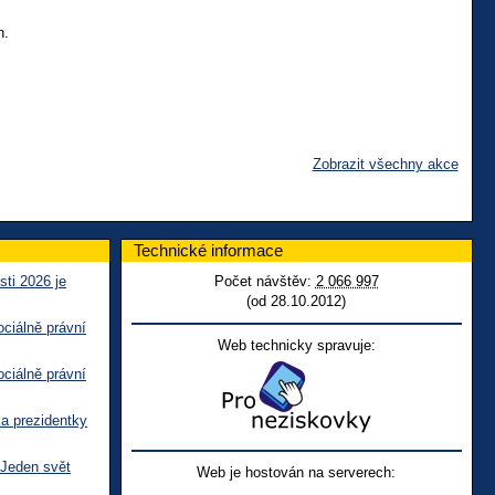
n.
Zobrazit všechny akce
Technické informace
sti 2026 je
Počet návštěv:
2 066 997
(od 28.10.2012)
ciálně právní
Web technicky spravuje:
ciálně právní
ka prezidentky
 Jeden svět
Web je hostován na serverech: