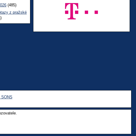
2026
(485)
otazy z pražské
)
e SONS
ozovatele.