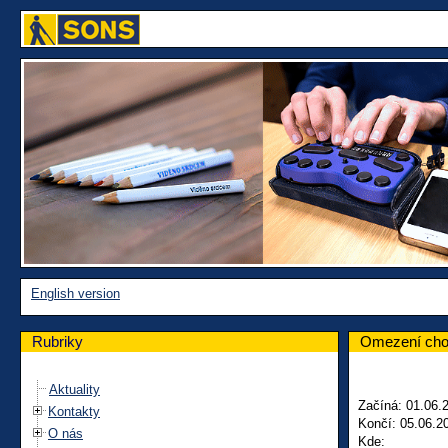
English version
Rubriky
Omezení chod
Aktuality
Začíná: 01.06.
Kontakty
Končí: 05.06.2
O nás
Kde: