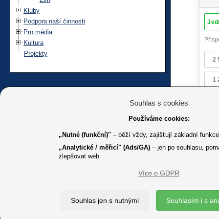
Kluby
Podpora naší činnosti
Pro média
Kultura
Projekty
Souhlas s cookies
Používáme cookies:
„Nutné (funkční)"
– běží vždy, zajišťují základní funkc
„Analytické / měřicí" (Ads/GA)
– jen po souhlasu, pom
zlepšovat web
Více o GDPR
K jakémuk
Souhlas jen s nutnými
Souhlasím i s an