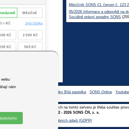
Měsíčník SONS CL červen č. 123 
05/2026 Informace a odpovědi na d
Sociálně právní poradny SONS
(255
e webu
áhají nám
Facebook SONS
Facebook sbírky Bílá pastelka
SONS Online
Youtub
oliv užití textů a obrázků uvedených na tomto serveru je třeba souhlas prov
Copyright © 2012 - 2026 SONS ČR, z. s.
alytickými
Ochrana osobních údajů (GDPR)