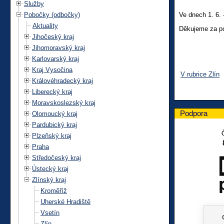
Služby
Pobočky (odbočky)
Ve dnech 1. 6.
Aktuality
Děkujeme za p
Jihočeský kraj
Jihomoravský kraj
Karlovarský kraj
Kraj Vysočina
V rubrice Zlín
Královéhradecký kraj
Liberecký kraj
Moravskoslezský kraj
Podpora
Olomoucký kraj
Pardubický kraj
Plzeňský kraj
Praha
Středočeský kraj
Ústecký kraj
Zlínský kraj
Kroměříž
Uherské Hradiště
Vsetín
Zlín