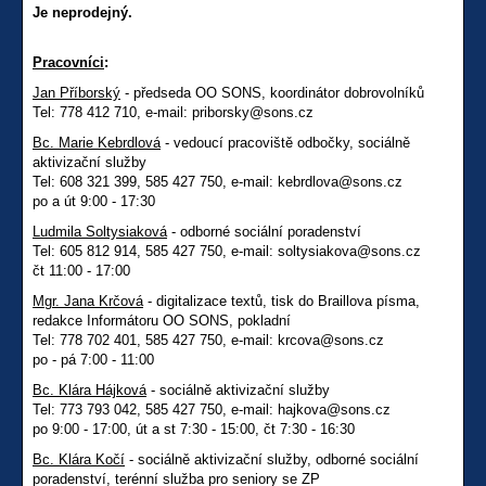
Je neprodejný.
Pracovníci
:
Jan Příborský
- předseda OO SONS, koordinátor dobrovolníků
Tel: 778 412 710, e-mail: priborsky@sons.cz
Bc. Marie Kebrdlová
- vedoucí pracoviště odbočky, sociálně
aktivizační služby
Tel: 608 321 399, 585 427 750, e-mail: kebrdlova@sons.cz
po a út 9:00 - 17:30
Ludmila Soltysiaková
- odborné sociální poradenství
Tel: 605 812 914, 585 427 750, e-mail: soltysiakova@sons.cz
čt 11:00 - 17:00
Mgr. Jana Krčová
- digitalizace textů, tisk do Braillova písma,
redakce Informátoru OO SONS, pokladní
Tel: 778 702 401, 585 427 750, e-mail: krcova@sons.cz
po - pá 7:00 - 11:00
Bc. Klára Hájková
- sociálně aktivizační služby
Tel: 773 793 042, 585 427 750, e-mail: hajkova@sons.cz
po 9:00 - 17:00, út a st 7:30 - 15:00, čt 7:30 - 16:30
Bc. Klára Kočí
- sociálně aktivizační služby, odborné sociální
poradenství, terénní služba pro seniory se ZP