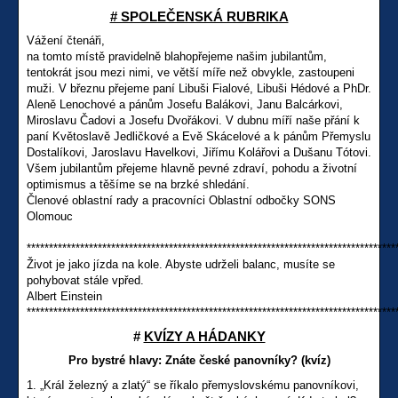
# SPOLEČENSKÁ RUBRIKA
Vážení čtenáři,
na tomto místě pravidelně blahopřejeme našim jubilantům,
tentokrát jsou mezi nimi, ve větší míře než obvykle, zastoupeni
muži. V březnu přejeme paní Libuši Fialové, Libuši Hédové a PhDr.
Aleně Lenochové a pánům Josefu Balákovi, Janu Balcárkovi,
Miroslavu Čadovi a Josefu Dvořákovi. V dubnu míří naše přání k
paní Květoslavě Jedličkové a Evě Skácelové a k pánům Přemyslu
Dostalíkovi, Jaroslavu Havelkovi, Jiřímu Kolářovi a Dušanu Tótovi.
Všem jubilantům přejeme hlavně pevné zdraví, pohodu a životní
optimismus a těšíme se na brzké shledání.
Členové oblastní rady a pracovníci Oblastní odbočky SONS
Olomouc
***********************************************************************************
Život je jako jízda na kole. Abyste udrželi balanc, musíte se
pohybovat stále vpřed.
Albert Einstein
***********************************************************************************
#
KVÍZY A HÁDANKY
Pro bystré hlavy: Znáte české panovníky? (kvíz)
1. „KráI železný a zlatý“ se říkalo přemyslovskému panovníkovi,