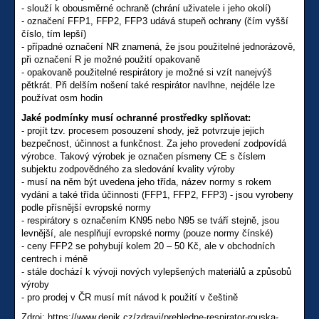
- slouží k obousměrné ochraně (chrání uživatele i jeho okolí)
- označení FFP1, FFP2, FFP3 udává stupeň ochrany (čím vyšší
číslo, tím lepší)
- případné označení NR znamená, že jsou použitelné jednorázově,
při označení R je možné použití opakovaně
- opakovaně použitelné respirátory je možné si vzít nanejvýš
pětkrát. Při delším nošení také respirátor navlhne, nejdéle lze
používat osm hodin
Jaké podmínky musí ochranné prostředky splňovat:
- projít tzv. procesem posouzení shody, jež potvrzuje jejich
bezpečnost, účinnost a funkčnost. Za jeho provedení zodpovídá
výrobce. Takový výrobek je označen písmeny CE s číslem
subjektu zodpovědného za sledování kvality výroby
- musí na něm být uvedena jeho třída, název normy s rokem
vydání a také třída účinnosti (FFP1, FFP2, FFP3) - jsou vyrobeny
podle přísnější evropské normy
- respirátory s označením KN95 nebo N95 se tváří stejně, jsou
levnější, ale nesplňují evropské normy (pouze normy čínské)
- ceny FFP2 se pohybují kolem 20 – 50 Kč, ale v obchodních
centrech i méně
- stále dochází k vývoji nových vylepšených materiálů a způsobů
výroby
- pro prodej v ČR musí mít návod k použití v češtině
Zdroj: https://www.denik.cz/zdravi/prehledne-respirator-rouska-