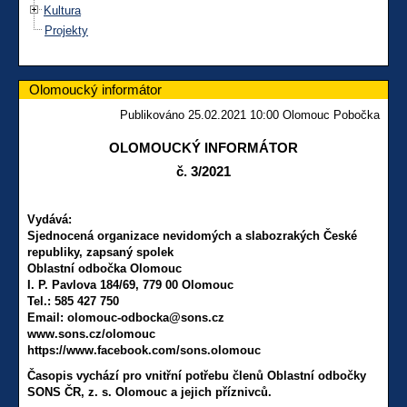
Kultura
Projekty
Olomoucký informátor
Publikováno 25.02.2021 10:00 Olomouc Pobočka
OLOMOUCKÝ INFORMÁTOR
č. 3/2021
Vydává:
Sjednocená organizace nevidomých a slabozrakých České
republiky, zapsaný spolek
Oblastní odbočka Olomouc
I. P. Pavlova 184/69, 779 00 Olomouc
Tel.: 585 427 750
Email: olomouc-odbocka@sons.cz
www.sons.cz/olomouc
https://www.facebook.com/sons.olomouc
Časopis vychází pro vnitřní potřebu členů Oblastní odbočky
SONS ČR, z. s. Olomouc a jejich příznivců.