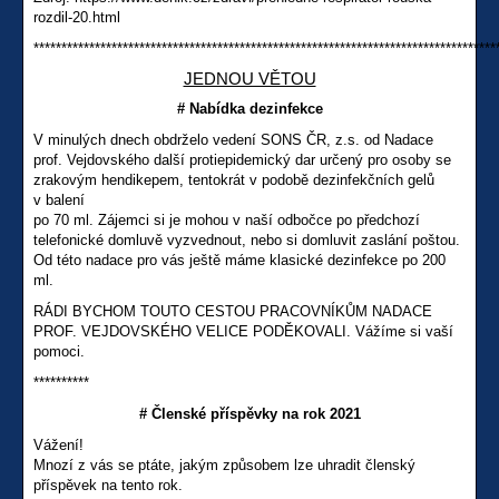
rozdil-20.html
***********************************************************************************
JEDNOU VĚTOU
# Nabídka dezinfekce
V minulých dnech obdrželo vedení SONS ČR, z.s. od Nadace
prof. Vejdovského další protiepidemický dar určený pro osoby se
zrakovým hendikepem, tentokrát v podobě dezinfekčních gelů
v balení
po 70 ml. Zájemci si je mohou v naší odbočce po předchozí
telefonické domluvě vyzvednout, nebo si domluvit zaslání poštou.
Od této nadace pro vás ještě máme klasické dezinfekce po 200
ml.
RÁDI BYCHOM TOUTO CESTOU PRACOVNÍKŮM NADACE
PROF. VEJDOVSKÉHO VELICE PODĚKOVALI. Vážíme si vaší
pomoci.
**********
# Členské příspěvky na rok 2021
Vážení!
Mnozí z vás se ptáte, jakým způsobem lze uhradit členský
příspěvek na tento rok.