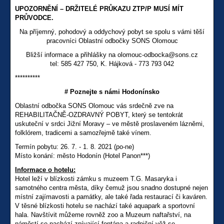
UPOZORNĚNÍ – DRŽITELÉ PRŮKAZU ZTP/P MUSÍ MÍT
PRŮVODCE.
Na příjemný, pohodový a oddychový pobyt se spolu s vámi těší
pracovníci Oblastní odbočky SONS Olomouc
Bližší informace a přihlášky na olomouc-odbocka@sons.cz
tel: 585 427 750, K. Hájková - 773 793 042
**********
# Poznejte s námi Hodonínsko
Oblastní odbočka SONS Olomouc vás srdečně zve na
REHABILITAČNĚ-OZDRAVNÝ POBYT, který se tentokrát
uskuteční v srdci Jižní Moravy – ve městě proslaveném lázněmi,
folklórem, tradicemi a samozřejmě také vínem.
Termín pobytu: 26. 7. - 1. 8. 2021 (po-ne)
Místo konání: město Hodonín (Hotel Panon***)
Informace o hotelu:
Hotel leží v blízkosti zámku s muzeem T.G. Masaryka i
samotného centra města, díky čemuž jsou snadno dostupné nejen
místní zajímavosti a památky, ale také řada restaurací či kaváren.
V těsné blízkosti hotelu se nachází také aquapark a sportovní
hala. Navštívit můžeme rovněž zoo a Muzeum naftařství, na
náměstí se nachází zpívající fontána a radniční věž se