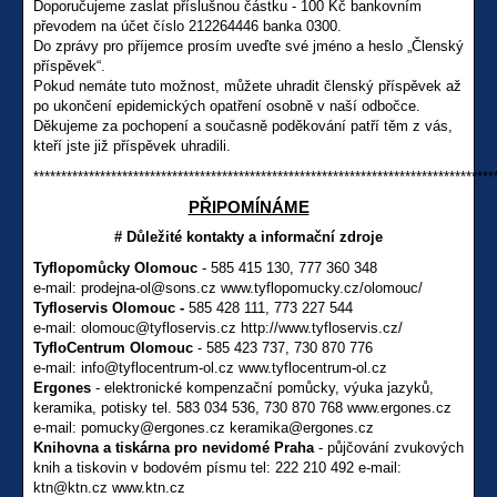
Doporučujeme zaslat příslušnou částku - 100 Kč bankovním
převodem na účet číslo 212264446 banka 0300.
Do zprávy pro příjemce prosím uveďte své jméno a heslo „Členský
příspěvek“.
Pokud nemáte tuto možnost, můžete uhradit členský příspěvek až
po ukončení epidemických opatření osobně v naší odbočce.
Děkujeme za pochopení a současně poděkování patří těm z vás,
kteří jste již příspěvek uhradili.
***********************************************************************************
PŘIPOMÍNÁME
# Důležité kontakty a informační zdroje
Tyflopomůcky Olomouc
- 585 415 130, 777 360 348
e-mail: prodejna-ol@sons.cz www.tyflopomucky.cz/olomouc/
Tyfloservis Olomouc -
585 428 111, 773 227 544
e-mail: olomouc@tyfloservis.cz http://www.tyfloservis.cz/
TyfloCentrum Olomouc
- 585 423 737, 730 870 776
e-mail: info@tyflocentrum-ol.cz www.tyflocentrum-ol.cz
Ergones
- elektronické kompenzační pomůcky, výuka jazyků,
keramika, potisky tel. 583 034 536, 730 870 768 www.ergones.cz
e-mail: pomucky@ergones.cz keramika@ergones.cz
Knihovna a tiskárna pro nevidomé Praha
- půjčování zvukových
knih a tiskovin v bodovém písmu tel: 222 210 492 e-mail:
ktn@ktn.cz www.ktn.cz