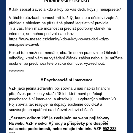
PORADENSKÉ OKÉNKO
# Jak sepsat závěť a kdo a kdy po vás dědí, když ji nenapíšete?
V těchto otázkách nemusí mít každý, kdo se o dědictví zajímá,
přehled s ohledem na příslušná platná legislativní pravidla.
Ti z vás, kteří máte možnost si přečíst podrobný článek na
internetu, se mohou podívat na odkaz:
https://www.mesec.cz/clanky/kdo-a-kdy-po-vas-dedi-kdyz-
nenapisete-zavet/
Pokud tuto možnost nemáte, obraťte se na pracovnice Oblastní
odbočky, které vám na vyžádání článek zašlou nebo si jej můžete
osobně, po předchozí telefonické domluvě, vyzvednout.
**********
# Psychosociální intervence
VZP jako jediná zdravotní pojišťovna u nás nabízí finanční
příspěvek pro klienty starší 18 let, kteří nově potřebují
psychosociální intervenci a absolvují ji u vybraných odborníků.
Pojišťovna tak reaguje na dopady epidemie covid-19 a
souvisejících opatření na duševní zdraví občanů.
„Seznam odborníků“ je zveřejněn na
webu pojišťovny
.
Na webu VZP v sekci
Výhody a příspěvky pro dospělé
naleznete podrobnosti, nebo volejte infolinku VZP
952 222