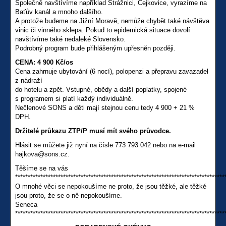
Společně navštívíme například Strážnici, Čejkovice, vyrazíme na
Baťův kanál a mnoho dalšího.
A protože budeme na Jižní Moravě, nemůže chybět také návštěva
vinic či vinného sklepa. Pokud to epidemická situace dovolí
navštívíme také nedaleké Slovensko.
Podrobný program bude přihlášeným upřesněn později.
CENA: 4 900 Kč/os
Cena zahrnuje ubytování (6 nocí), polopenzi a přepravu zavazadel
z nádraží
do hotelu a zpět. Vstupné, obědy a další poplatky, spojené
s programem si platí každý individuálně.
Nečlenové SONS a děti mají stejnou cenu tedy 4 900 + 21 %
DPH.
Držitelé průkazu ZTP/P musí mít svého průvodce.
Hlásit se můžete již nyní na čísle 773 793 042 nebo na e-mail
hajkova@sons.cz.
Těšíme se na vás
***********************************************************************************
O mnohé věci se nepokoušíme ne proto, že jsou těžké, ale těžké
jsou proto, že se o ně nepokoušíme.
Seneca
***********************************************************************************