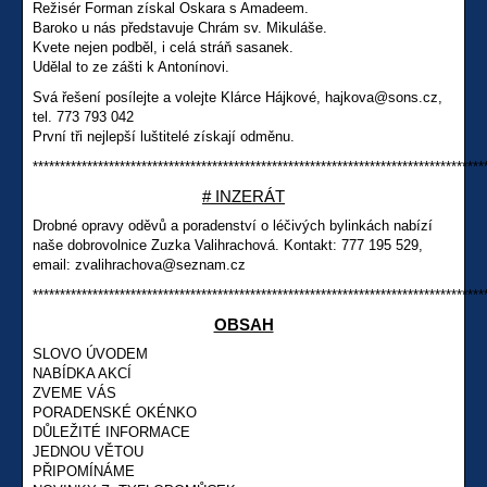
Režisér Forman získal Oskara s Amadeem.
Baroko u nás představuje Chrám sv. Mikuláše.
Kvete nejen podběl, i celá stráň sasanek.
Udělal to ze zášti k Antonínovi.
Svá řešení posílejte a volejte Klárce Hájkové, hajkova@sons.cz,
tel. 773 793 042
První tři nejlepší luštitelé získají odměnu.
***********************************************************************************
# INZERÁT
Drobné opravy oděvů a poradenství o léčivých bylinkách nabízí
naše dobrovolnice Zuzka Valihrachová. Kontakt: 777 195 529,
email: zvalihrachova@seznam.cz
***********************************************************************************
OBSAH
SLOVO ÚVODEM
NABÍDKA AKCÍ
ZVEME VÁS
PORADENSKÉ OKÉNKO
DŮLEŽITÉ INFORMACE
JEDNOU VĚTOU
PŘIPOMÍNÁME