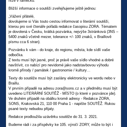
níže v rámečku.
Bližší informace o soutěži zveřejňujeme ještě jednou:
„Vážení přátelé,
dovolujeme si Vás touto cestou informovat o literární soutěži,
kterou pro své čtenáře pořádá redakce časopisu ZORA. Tématem
je dovolená v Česku, krátká pozvánka, nejvýše 3stránková (3NS –
5400 znaků včetně mezer, tolerance +/- 100 znaků, v Braillově
písmu cca 6 stran).
Pozvánku k vám - do kraje, do regionu, města, kde sídlí vaše
odbočka.
Z textu musí být jasné, proč je právě vaše sídlo vhodné a dobré
navštívit, co nabízí pro nevidomé jako nadstavbovou výhodu
kromě přírody / památek / gastronomie / kultury…
Texty do soutěže musí být zaslány elektronicky ve wordu nebo v
Braillu.
V prvním případě na adresu zora@sons.cz a v předmětu musí být
uvedeno LITERÁRNÍ SOUTĚŽ - MÍSTO (o které v pozvánce jde).
Ve druhém případě na obálku kromě adresy - Redakce ZORA,
SONS, Krakovská 21, 110 00 Praha 1 - napište SOUTĚŽ. Rukou
psané texty nebudou přijaty.
Redakce prodloužila uzávěrku soutěže do 31. 3. 2021.
Budeme rádi i za příspěvky ke 105. výročí ZORY, může to být i