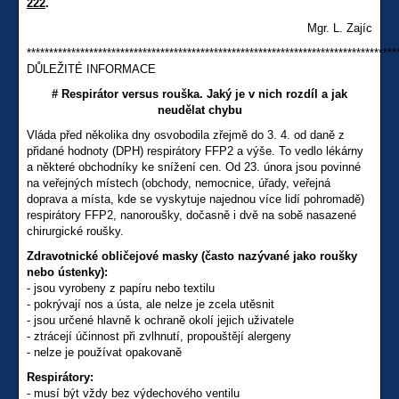
222
.
Mgr. L. Zajíc
***********************************************************************************
DŮLEŽITÉ INFORMACE
# Respirátor versus rouška. Jaký je v nich rozdíl a jak
neudělat chybu
Vláda před několika dny osvobodila zřejmě do 3. 4. od daně z
přidané hodnoty (DPH) respirátory FFP2 a výše. To vedlo lékárny
a některé obchodníky ke snížení cen. Od 23. února jsou povinné
na veřejných místech (obchody, nemocnice, úřady, veřejná
doprava a místa, kde se vyskytuje najednou více lidí pohromadě)
respirátory FFP2, nanoroušky, dočasně i dvě na sobě nasazené
chirurgické roušky.
Zdravotnické obličejové masky (často nazývané jako roušky
nebo ústenky):
- jsou vyrobeny z papíru nebo textilu
- pokrývají nos a ústa, ale nelze je zcela utěsnit
- jsou určené hlavně k ochraně okolí jejich uživatele
- ztrácejí účinnost při zvlhnutí, propouštějí alergeny
- nelze je používat opakovaně
Respirátory:
- musí být vždy bez výdechového ventilu