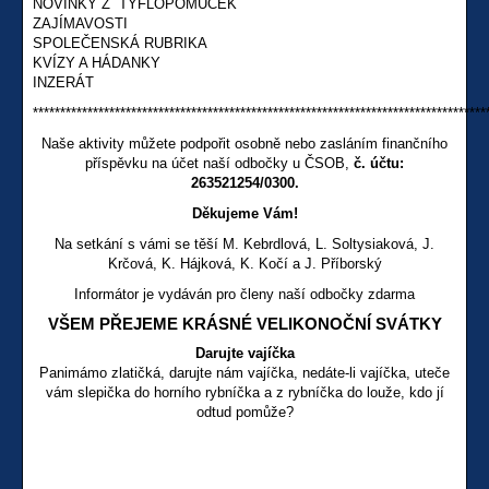
NOVINKY Z TYFLOPOMŮCEK
ZAJÍMAVOSTI
SPOLEČENSKÁ RUBRIKA
KVÍZY A HÁDANKY
INZERÁT
***********************************************************************************
Naše aktivity můžete podpořit osobně nebo zasláním finančního
příspěvku na účet naší odbočky u ČSOB,
č. účtu:
263521254/0300.
Děkujeme Vám!
Na setkání s vámi se těší M. Kebrdlová, L. Soltysiaková, J.
Krčová, K. Hájková, K. Kočí a J. Příborský
Informátor je vydáván pro členy naší odbočky zdarma
VŠEM PŘEJEME KRÁSNÉ VELIKONOČNÍ SVÁTKY
Darujte vajíčka
Panimámo zlatičká, darujte nám vajíčka, nedáte-li vajíčka, uteče
vám slepička do horního rybníčka a z rybníčka do louže, kdo jí
odtud pomůže?