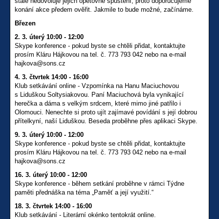
stále nedovoluje jejich opětovné spuštění, proto doporučujeme
konání akce předem ověřit. Jakmile to bude možné, začínáme.
Březen
2. 3. úterý 10:00 - 12:00
Skype konference - pokud byste se chtěli přidat, kontaktujte
prosím Kláru Hájkovou na tel. č. 773 793 042 nebo na e-mail
hajkova@sons.cz
4. 3. čtvrtek 14:00 - 16:00
Klub setkávání online - Vzpomínka na Hanu Maciuchovou
s Liduškou Soltysiakovou. Paní Maciuchová byla vynikající
herečka a dáma s velkým srdcem, které mimo jiné patřilo i
Olomouci. Nenechte si proto ujít zajímavé povídání s její dobrou
přítelkyní, naší Liduškou. Beseda proběhne přes aplikaci Skype.
9. 3. úterý 10:00 - 12:00
Skype konference - pokud byste se chtěli přidat, kontaktujte
prosím Kláru Hájkovou na tel. č. 773 793 042 nebo na e-mail
hajkova@sons.cz
16. 3. úterý 10:00 - 12:00
Skype konference - během setkání proběhne v rámci Týdne
paměti přednáška na téma „Paměť a její využití.“
18. 3. čtvrtek 14:00 - 16:00
Klub setkávání - Literární okénko tentokrát online.