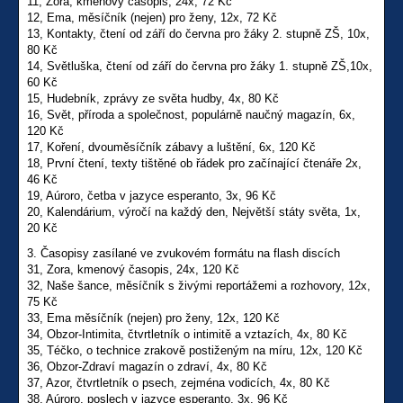
11, Zora, kmenový časopis, 24x, 72 Kč
12, Ema, měsíčník (nejen) pro ženy, 12x, 72 Kč
13, Kontakty, čtení od září do června pro žáky 2. stupně ZŠ, 10x,
80 Kč
14, Světluška, čtení od září do června pro žáky 1. stupně ZŠ,10x,
60 Kč
15, Hudebník, zprávy ze světa hudby, 4x, 80 Kč
16, Svět, příroda a společnost, populárně naučný magazín, 6x,
120 Kč
17, Koření, dvouměsíčník zábavy a luštění, 6x, 120 Kč
18, První čtení, texty tištěné ob řádek pro začínající čtenáře 2x,
46 Kč
19, Aúroro, četba v jazyce esperanto, 3x, 96 Kč
20, Kalendárium, výročí na každý den, Největší státy světa, 1x,
20 Kč
3. Časopisy zasílané ve zvukovém formátu na flash discích
31, Zora, kmenový časopis, 24x, 120 Kč
32, Naše šance, měsíčník s živými reportážemi a rozhovory, 12x,
75 Kč
33, Ema měsíčník (nejen) pro ženy, 12x, 120 Kč
34, Obzor-Intimita, čtvrtletník o intimitě a vztazích, 4x, 80 Kč
35, Téčko, o technice zrakově postiženým na míru, 12x, 120 Kč
36, Obzor-Zdraví magazín o zdraví, 4x, 80 Kč
37, Azor, čtvrtletník o psech, zejména vodicích, 4x, 80 Kč
38, Aúroro, poslech v jazyce esperanto, 3x, 96 Kč