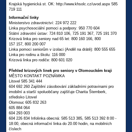
Krajská hygienická st. OK: http://www.khsolc.cz/uvod.aspx 585
719 111
Informační linky
Ministerstvo zdravotnictví: 224 972 222
Linka psychosociální pomoci a podpory: 950 770 604
Státní zdravotní ústav: 724 810 106, 725 191 367, 725 191 370
Krizová linka pro seniory nad 65 let: 800 160 166, 800
157 157, 800 200 007
Linka pomoci seniorům v izolaci (Anděl na drátě): 800 555 655
Linka pro rodinu a školu: 116 000
Krizová linka pro rodiče: 800 601 020
Přehled krizových linek pro seniory v Olomouckém kraji
MĚSTO KONTAKT POZNÁMKA
Litovel 585 341 444
604 692 260 Zajištění zásobování základními potravinami pro
imobilní a starší spoluobčany zajišťuje Charita Šternberk,
středisko Litovel
Olomouc 605 832 263
605 884 064
604 293 003
604 226 834 Infolinka obecná: 585 513 385, 585 513 392 8:00 -
18:00, obecná informační linka do 20.00 hodin, na mobilních
číslech