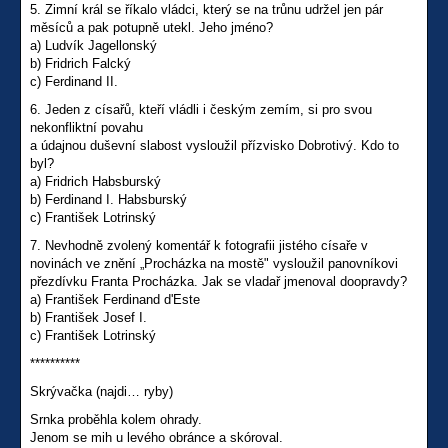
5. Zimní král se říkalo vládci, který se na trůnu udržel jen pár
měsíců a pak potupně utekl. Jeho jméno?
a) Ludvík Jagellonský
b) Fridrich Falcký
c) Ferdinand II.
6. Jeden z císařů, kteří vládli i českým zemím, si pro svou
nekonfliktní povahu
a údajnou duševní slabost vysloužil přízvisko Dobrotivý. Kdo to
byl?
a) Fridrich Habsburský
b) Ferdinand I. Habsburský
c) František Lotrinský
7. Nevhodně zvolený komentář k fotografii jistého císaře v
novinách ve znění „Procházka na mostě" vysloužil panovníkovi
přezdívku Franta Procházka. Jak se vladař jmenoval doopravdy?
a) František Ferdinand d'Este
b) František Josef I.
c) František Lotrinský
**********
Skrývačka (najdi… ryby)
Srnka proběhla kolem ohrady.
Jenom se mih u levého obránce a skóroval.