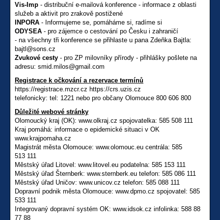
Vis-Imp
- distribuční e-mailová konference - informace z oblasti
služeb a aktivit pro zrakově postižené
INPORA
- Informujeme se, pomáháme si, radíme si
ODYSEA
- pro zájemce o cestování po Česku i zahraničí
- na všechny tři konference se přihlaste u pana Zdeňka Bajtla:
bajtl@sons.cz
Zvukové cesty
- pro ZP milovníky přírody - přihlášky pošlete na
adresu: smid.milos@gmail.com
Registrace k očkování a rezervace termínů
https://registrace.mzcr.cz https://crs.uzis.cz
telefonicky: tel: 1221 nebo pro občany Olomouce 800 606 800
Důležité webové stránky
Olomoucký kraj (OK): www.olkraj.cz spojovatelka: 585 508 111
Kraj pomáhá: informace o epidemické situaci v OK
www.krajpomaha.cz
Magistrát města Olomouce: www.olomouc.eu centrála: 585
513 111
Městský úřad Litovel: www.litovel.eu podatelna: 585 153 111
Městský úřad Šternberk: www.sternberk.eu telefon: 585 086 111
Městský úřad Uničov: www.unicov.cz telefon: 585 088 111
Dopravní podnik města Olomouce: www.dpmo.cz spojovatel: 585
533 111
Integrovaný dopravní systém OK: www.idsok.cz infolinka: 588 88
77 88