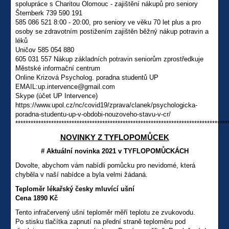
spolupráce s Charitou Olomouc - zajištění nákupů pro seniory
Šternberk 739 590 191
585 086 521 8:00 - 20:00, pro seniory ve věku 70 let plus a pro
osoby se zdravotním postižením zajištěn běžný nákup potravin a
léků
Uničov 585 054 880
605 031 557 Nákup základních potravin seniorům zprostředkuje
Městské informační centrum
Online Krizová Psycholog. poradna studentů UP
EMAIL:up.intervence@gmail.com
Skype (účet UP Intervence)
https://www.upol.cz/nc/covid19/zprava/clanek/psychologicka-
poradna-studentu-up-v-obdobi-nouzoveho-stavu-v-cr/
***********************************************************************************
NOVINKY Z TYFLOPOMŮCEK
# Aktuální novinka 2021 v TYFLOPOMŮCKÁCH
Dovolte, abychom vám nabídli pomůcku pro nevidomé, která
chyběla v naší nabídce a byla velmi žádaná.
Teploměr lékařský česky mluvící ušní
Cena 1890 Kč
Tento infračervený ušní teploměr měří teplotu ze zvukovodu.
Po stisku tlačítka zapnutí na přední straně teploměru pod