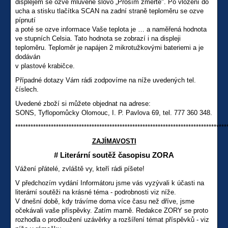
displejem se ozve mluvené slovo „Prosím změřte". Po vložení do
ucha a stisku tlačítka SCAN na zadní straně teploměru se ozve
pípnutí
a poté se ozve informace Vaše teplota je … a naměřená hodnota
ve stupních Celsia. Tato hodnota se zobrazí i na displeji
teploměru. Teploměr je napájen 2 mikrotužkovými bateriemi a je
dodáván
v plastové krabičce.
Případné dotazy Vám rádi zodpovíme na níže uvedených tel.
číslech.
Uvedené zboží si můžete objednat na adrese:
SONS, Tyflopomůcky Olomouc, I. P. Pavlova 69, tel. 777 360 348.
***********************************************************************************
ZAJÍMAVOSTI
# Literární soutěž časopisu ZORA
Vážení přátelé, zvláště vy, kteří rádi píšete!
V předchozím vydání Informátoru jsme vás vyzývali k účasti na
literární soutěži na krásné téma - podrobnosti viz níže.
V dnešní době, kdy trávíme doma více času než dříve, jsme
očekávali vaše příspěvky. Zatím marně. Redakce ZORY se proto
rozhodla o prodloužení uzávěrky a rozšíření témat příspěvků - viz