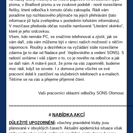
písma, v Braillově písmu a ve zvukové podobě - nově rozesíláme
flešky, které odbočka k tomuto účelu zakoupila. Rádi vám
poradíme typ rozhlasového přijímače na jejich přehrávání (tato
informace již byla zveřejněna v posledním loňském informátoru).
V mezičase předseda občas rozešle namluvené “Literární okénko“,
které je jeho srdcovkou.
Všem, kdo nemáte PC, se snažíme telefonovat a zjistit, jak se
vám daří, zda vám můžeme být v rámci našich možností s něčím
nápomocni. Roušky a dezinfekce na vyžádání stále rozesíláme
zdarma (je to dar od Nadace prof. Vejdovského a vedení SONS). S
radostí uvítáme i váš zájem o to, co je nového na odbočce a jak
se daří nám. A máte-li pocit, že jsme na vás zapomněli, budeme
moc rádi, když se ozvete. I z domova jsme všichni ve své
pracovní době k zastižení na služebních telefonech a e-mailech.
Těšíme se na vás a přejeme příjemné čtení.
Vaši pracovníci oblastní odbočky SONS Olomouc
***********************************************************************************
#
NABÍDKA AKCÍ
DŮLEŽITÉ UPOZORNĚNÍ
:
všechny pravidelné kluby jsou
plánované v obvyklých časech. Aktuální epidemická situace však