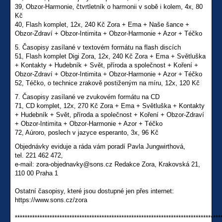
39, Obzor-Harmonie, čtvrtletník o harmonii v sobě i kolem, 4x, 80
Kč
40, Flash komplet, 12x, 240 Kč Zora + Ema + Naše šance +
Obzor-Zdraví + Obzor-Intimita + Obzor-Harmonie + Azor + Téčko
5. Časopisy zasílané v textovém formátu na flash discích
51, Flash komplet Digi Zora, 12x, 240 Kč Zora + Ema + Světluška
+ Kontakty + Hudebník + Svět, příroda a společnost + Koření +
Obzor-Zdraví + Obzor-Intimita + Obzor-Harmonie + Azor + Téčko
52, Téčko, o technice zrakově postiženým na míru, 12x, 120 Kč
7. Časopisy zasílané ve zvukovém formátu na CD
71, CD komplet, 12x, 270 Kč Zora + Ema + Světluška + Kontakty
+ Hudebník + Svět, příroda a společnost + Koření + Obzor-Zdraví
+ Obzor-Intimita + Obzor-Harmonie + Azor + Téčko
72, Aúroro, poslech v jazyce esperanto, 3x, 96 Kč
Objednávky eviduje a ráda vám poradí Pavla Jungwirthová,
tel. 221 462 472,
e-mail: zora-objednavky@sons.cz Redakce Zora, Krakovská 21,
110 00 Praha 1
Ostatní časopisy, které jsou dostupné jen přes internet:
https://www.sons.cz/zora
***********************************************************************************