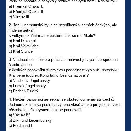
který se postaral o nebývalý rozkvět českých zemí. Kdo to byl?
a) Přemysl Otakar I.
b) Přemysl Otakar II
c) Václav IlI.
2. Jan Lucemburský byl sice neoblíbený v zemích českých, ale
jinde se setkal
s velkým uznáním a respektem. Jak se mu říkalo?
a) Král Diplomat
b) Král Vojevůdce
c) Král Slunce
3. Vládnout není lehké a přílišná smířlivost je v politice spíše na
škodu. Jeden
z českých panovníků si pro svou poddajnost vysloužil přezdívku
Král bene (dobře). Koho takto Češi označovali?
a) Vladislav Jagellonský
b) Ludvík Jagellonský
c) Fridrich Falcký
4. Někteří panovníci se setkali se skutečnou nenávistí Čechů.
Jednomu z nich se podle barvy jeho vlasů a také pro jeho lstivost
přezdívalo Liška ryšavá. Jak se jmenoval?
a) Václav IV.
b) Zikmund Lucemburský
c) Ferdinand I.