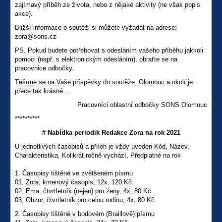
zajímavý příběh ze života, nebo z nějaké aktivity (ne však popis
akce).
Bližší informace o soutěži si můžete vyžádat na adrese:
zora@sons.cz
PS. Pokud budete potřebovat s odesláním vašeho příběhu jakkoli
pomoci (např. s elektronickým odesláním), obraťte se na
pracovnice odbočky.
Těšíme se na Vaše příspěvky do soutěže. Olomouc a okolí je
přece tak krásné…
Pracovníci oblastní odbočky SONS Olomouc
**********
# Nabídka periodik Redakce Zora na rok 2021
U jednotlivých časopisů a příloh je vždy uveden Kód, Název,
Charakteristika, Kolikrát ročně vychází, Předplatné na rok
1. Časopisy tištěné ve zvětšeném písmu
01, Zora, kmenový časopis, 12x, 120 Kč
02, Ema, čtvrtletník (nejen) pro ženy, 4x, 80 Kč
03, Obzor, čtvrtletník pro celou rodinu, 4x, 80 Kč
2. Časopisy tištěné v bodovém (Braillově) písmu