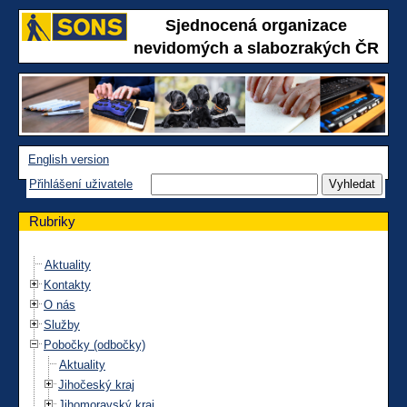
Sjednocená organizace
nevidomých a slabozrakých ČR
English version
Přihlášení uživatele
Rubriky
Aktuality
Kontakty
O nás
Služby
Pobočky (odbočky)
Aktuality
Jihočeský kraj
Jihomoravský kraj