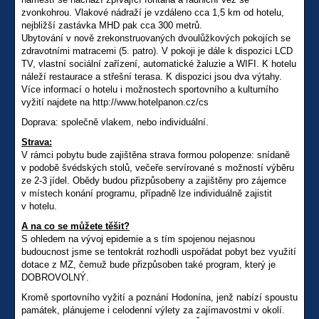
zvonkohrou. Vlakové nádraží je vzdáleno cca 1,5 km od hotelu,
nejbližší zastávka MHD pak cca 300 metrů.
Ubytování v nově zrekonstruovaných dvoulůžkových pokojích se
zdravotními matracemi (5. patro). V pokoji je dále k dispozici LCD
TV, vlastní sociální zařízení, automatické žaluzie a WIFI. K hotelu
náleží restaurace a střešní terasa. K dispozici jsou dva výtahy.
Více informací o hotelu i možnostech sportovního a kulturního
vyžití najdete na http://www.hotelpanon.cz/cs
Doprava: společně vlakem, nebo individuální.
Strava:
V rámci pobytu bude zajištěna strava formou polopenze: snídaně
v podobě švédských stolů, večeře servírované s možností výběru
ze 2-3 jídel. Obědy budou přizpůsobeny a zajištěny pro zájemce
v místech konání programu, případně lze individuálně zajistit
v hotelu.
A na co se můžete těšit?
S ohledem na vývoj epidemie a s tím spojenou nejasnou
budoucnost jsme se tentokrát rozhodli uspořádat pobyt bez využití
dotace z MZ, čemuž bude přizpůsoben také program, který je
DOBROVOLNÝ.
Kromě sportovního vyžití a poznání Hodonína, jenž nabízí spoustu
památek, plánujeme i celodenní výlety za zajímavostmi v okolí.