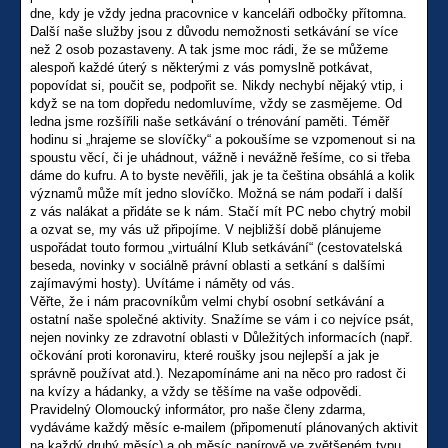
dne, kdy je vždy jedna pracovnice v kanceláři odbočky přítomna.
Další naše služby jsou z důvodu nemožnosti setkávání se více
než 2 osob pozastaveny. A tak jsme moc rádi, že se můžeme
alespoň každé úterý s některými z vás pomyslně potkávat,
popovídat si, poučit se, podpořit se. Nikdy nechybí nějaký vtip, i
když se na tom dopředu nedomluvíme, vždy se zasmějeme. Od
ledna jsme rozšířili naše setkávání o trénování paměti. Téměř
hodinu si „hrajeme se slovíčky“ a pokoušíme se vzpomenout si na
spoustu věcí, či je uhádnout, vážně i nevážně řešíme, co si třeba
dáme do kufru. A to byste nevěřili, jak je ta čeština obsáhlá a kolik
významů může mít jedno slovíčko. Možná se nám podaří i další
z vás nalákat a přidáte se k nám. Stačí mít PC nebo chytrý mobil
a ozvat se, my vás už připojíme. V nejbližší době plánujeme
uspořádat touto formou „virtuální Klub setkávání“ (cestovatelská
beseda, novinky v sociálně právní oblasti a setkání s dalšími
zajímavými hosty). Uvítáme i náměty od vás.
Věřte, že i nám pracovníkům velmi chybí osobní setkávání a
ostatní naše společné aktivity. Snažíme se vám i co nejvíce psát,
nejen novinky ze zdravotní oblasti v Důležitých informacích (např.
očkování proti koronaviru, které roušky jsou nejlepší a jak je
správně používat atd.). Nezapomínáme ani na něco pro radost či
na kvízy a hádanky, a vždy se těšíme na vaše odpovědi.
Pravidelný Olomoucký informátor, pro naše členy zdarma,
vydáváme každý měsíc e-mailem (připomenutí plánovaných aktivit
na každý druhý měsíc) a ob měsíc papírově ve zvětšeném typu