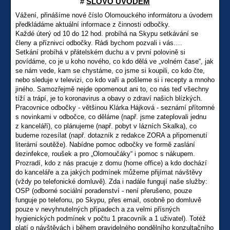
#
SLOVO ÚVODEM
Vážení, přinášíme nové číslo Olomouckého informátoru a úvodem
předkládáme aktuální informace z činnosti odbočky.
Každé úterý od 10 do 12 hod. probíhá na Skypu setkávání se
členy a příznivci odbočky. Rádi bychom pozvali i vás….
Setkání probíhá v přátelském duchu a v první polovině si
povídáme, co je u koho nového, co kdo dělá ve „volném čase“, jak
se nám vede, kam se chystáme, co jsme si koupili, co kdo čte,
nebo sleduje v televizi, co kdo vaří a pošleme si i recepty a mnoho
jiného. Samozřejmě nejde opomenout ani to, co nás teď všechny
tíží a trápí, je to koronavirus a obavy o zdraví našich blízkých.
Pracovnice odbočky - většinou Klárka Hájková - seznámí přítomné
s novinkami v odbočce, co děláme (např. jsme zateplovali jednu
z kanceláří), co plánujeme (např. pobyt v lázních Skalka), co
budeme rozesílat (např. dotazník z redakce ZORA a připomenutí
literární soutěže). Nabídne pomoc odbočky ve formě zaslání
dezinfekce, roušek a pro „Olomoučáky“ i pomoc s nákupem.
Prozradí, kdo z nás pracuje z domu (home office) a kdo dochází
do kanceláře a za jakých podmínek můžeme přijímat návštěvy
(vždy po telefonické domluvě). Zda i nadále fungují naše služby:
OSP (odborné sociální poradenství - není přerušeno, pouze
funguje po telefonu, po Skypu, přes email, osobně po domluvě
pouze v nevyhnutelných případech a za velmi přísných
hygienických podmínek v počtu 1 pracovník a 1 uživatel). Totéž
platí o návštěvách i během pravidelného pondělního konzultačního