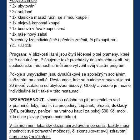
Pobyt zahrnuje
:
* 2x ubytování
* 2x snídaně
* 1x klasická masáž ruční se sirnou koupelí
* 1x olejová konopná koupel
* 1x bodová vířivá koupel sirná
* 1x rašelinový zábal
Procedury lze individuálně i předem změnit, či přikoupit na:
721 783 119.
Program:
V blízkosti lázní jsou čtyři léčebné pitné prameny, které
jistě ochutnáme. Plánujeme také procházky do krásného okolí. Ve
společenské místnosti si můžeme vytvořit svůj vlastní program.
Pokoje s umyvadlem jsou dvoulůžkové se společným sociálním
zařízením na chodbě. Restaurace, kde se budeme stravovat je asi
20 metrů vzdálena od ubytovací budovy. Obědy a večeře je možné
individuálně řešit také v této restauraci.
NEZAPOMENOUT
- vhodnou nádobu na pití minerálních vod
z pramenů, léky, ručník na procedury, župánek, přezutí,
doklady
(OP), průkazy
, peníze i na vratnou kauci za pokoj 500 Kč, mobil,
kdo chce plavky (nejsou podmínkou).
V lázních není lékařský dozor, ani zdravotní personál, každý musí
zhodnotit své zdravotní možnosti, či zkonzultovat svůj zdravotní
stav se svým lékařem.