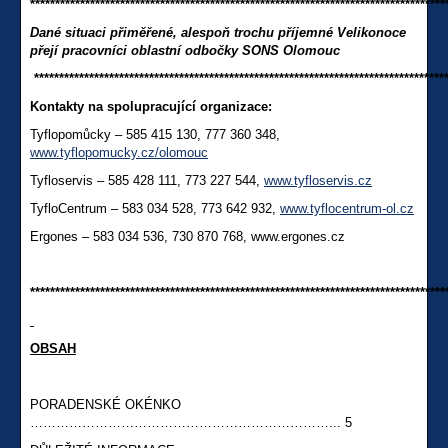
***********************************************************************************
Dané situaci přiměřené, alespoň trochu příjemné Velikonoce
přejí
pracovníci oblastní odbočky SONS Olomouc
**********************************************************************************
Kontakty na spolupracující organizace:
Tyflopomůcky – 585 415 130, 777 360 348,
www.tyflopomucky.cz/olomouc
Tyfloservis – 585 428 111, 773 227 544,
www.tyfloservis.cz
TyfloCentrum – 583 034 528, 773 642 932,
www.tyflocentrum-ol.cz
Ergones – 583 034 536, 730 870 768, www.ergones.cz
***********************************************************************************
OBSAH
PORADENSKÉ OKÉNKO
……………………………………………………………... 5