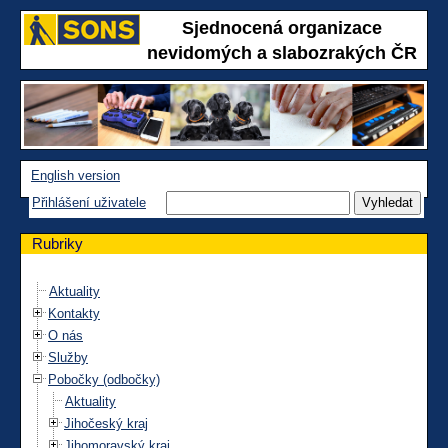
Sjednocená organizace
nevidomých a slabozrakých ČR
English version
Přihlášení uživatele
Rubriky
Aktuality
Kontakty
O nás
Služby
Pobočky (odbočky)
Aktuality
Jihočeský kraj
Jihomoravský kraj