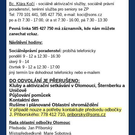
Bc. Klára Kočí
- sociálně aktivizační služby, sociálně právní
poradenství, terénní služba pro seniory se ZP
Tel: 770 101 441, 585 427 750, e-mail: koci@sons.cz
po a čt 7:30 - 17:00, út a st 7:30 - 16:00, pá 7:30 - 13:30
Pevná linka 585 427 750 má záznamník, kde nám můžete
zanechat vzkaz.
Návštěvní hodiny:
Sociálněprávní poradenství:
probíhá telefonicky
pondělí 9 - 12 a 12:30 - 16:30
úterý 9 - 14
čtvrtek 9 - 12 a 12:30 - 17:00
jiný termín lze dohodnout telefonicky nebo e-mailem
DO ODVOLÁNÍ JE PŘERUŠENO:
Kluby a aktivizační setkávání v Olomouci, Šternberku a
Uničově
Půjčování pomůcek
Kontaktní den
Rušíme i plánované Oblastní shromáždění
V případě nouze a potřeby kontaktujte předsedu odbočky
J. Příborského: 778 412 710,
priborsky@sons.cz
Rada oblastní odbočky Olomouc
Předseda: Jan Příborský
Místopředsedkyně: Marie Sobotová