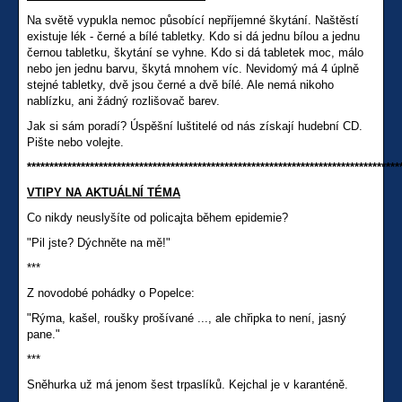
Na světě vypukla nemoc působící nepříjemné škytání. Naštěstí
existuje lék - černé a bílé tabletky. Kdo si dá jednu bílou a jednu
černou tabletku, škytání se vyhne. Kdo si dá tabletek moc, málo
nebo jen jednu barvu, škytá mnohem víc. Nevidomý má 4 úplně
stejné tabletky, dvě jsou černé a dvě bílé. Ale nemá nikoho
nablízku, ani žádný rozlišovač barev.
Jak si sám poradí? Úspěšní luštitelé od nás získají hudební CD.
Pište nebo volejte.
***********************************************************************************
VTIPY NA AKTUÁLNÍ TÉMA
Co nikdy neuslyšíte od policajta během epidemie?
"Pil jste? Dýchněte na mě!"
***
Z novodobé pohádky o Popelce:
"Rýma, kašel, roušky prošívané ..., ale chřipka to není, jasný
pane."
***
Sněhurka už má jenom šest trpaslíků. Kejchal je v karanténě.