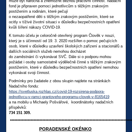
může být náročná a znemožnit běžnou pracovní činnost. Nadační
fond je připraven pomoci jednotlivcům s těžkým zrakovým
postižením a rodinám, které pečují
o nezaopatřené děti s těžkým zrakovým postižením, které se
ocitly v tíživé životní situaci v důsledku bezpečnostních opatření
kvůli šíření nákazy COVID-19.
K tomuto účelu je celoročně otevřený program Člověk v nouzi,
který je s účinností od 19. 3. 2020 rozšířen o pomoc pečujících
osob, které v důsledku uzavření školských zařízení a stacionářů a
dalších sociálních služeb nemohou docházet
do zaměstnání či vykonávat SVČ. Dále si o podporu mohou
požádat i osoby samostatně výdělečně činné s těžkým zrakovým
postižením, které v důsledku bezpečnostních opatření nemohou
vykonávat svoji činnost.
Podmínky pro žadatele z obou skupin najdete na stránkách
Nadačního fondu:
https://svetluska.rozhlas.cz/covid-19-rozsirena-podpora-
jednotlivcu-v-ramci-grantoveho-programu-clovek-v-8165419
a na mobilu u Michaely Pošvářové, koordinátorky nadačních
příspěvků:
734 151 309.
**********************************************************************************
PORADENSKÉ OKÉNKO