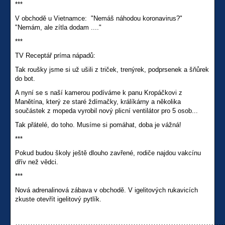
***
V obchodě u Vietnamce: "Nemáš náhodou koronavirus?"
"Nemám, ale zítla dodam ...."
***
TV Receptář príma nápadů:
Tak roušky jsme si už ušili z triček, trenýrek, podprsenek a šňůrek
do bot.
A nyní se s naší kamerou podíváme k panu Kropáčkovi z
Manětína, který ze staré ždímačky, králíkárny a několika
součástek z mopeda vyrobil nový plicní ventilátor pro 5 osob...
Tak přátelé, do toho. Musíme si pomáhat, doba je vážná!
***
Pokud budou školy ještě dlouho zavřené, rodiče najdou vakcínu
dřív než vědci.
***
Nová adrenalinová zábava v obchodě. V igelitových rukavicích
zkuste otevřít igelitový pytlík.