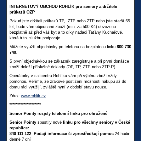
INTERNETOVÝ OBCHOD ROHLÍK pro seniory a držitele
průkazů OZP
Pokud jste držiteli průkazů TP, ZTP nebo ZTP nebo jste starší 65
let, bude vám objednané zboží (min. za 500 Kč) dovezeno
bezplatně až před váš byt a to díky nadaci Taťány Kuchařové,
která tuto službu podporuje.
Můžete využít objednávky po telefonu na bezplatnou linku
800 730
740
.
S první objednávkou se zákazník zaregistruje a při první donášce
zboží doloží příslušné doklady (OP, TP, ZTP nebo ZTP-P).
Operátorky v callcentru Rohlíku vám při výběru zboží vždy
pomohou. Věříme, že zrakově postižení možnosti nákupu až do
domu rádi využijí, zvláště nyní v období stavu nouze.
Zdroj:
www.rohlik.cz
********************
Senior Pointy rozjely telefonní linku pro ohrožené
Senior Pointy
spustily nově
linku pro všechny seniory v České
republice:
840 111 122
.
Podají informace či zprostředkují pomoc
24 hodin
denně 7 dní