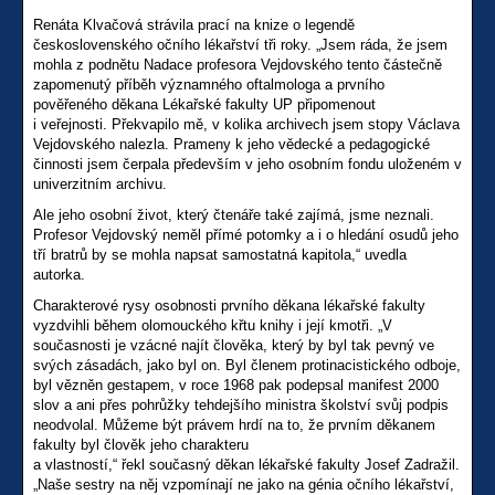
Renáta Klvačová strávila prací na knize o legendě
československého očního lékařství tři roky. „Jsem ráda, že jsem
mohla z podnětu Nadace profesora Vejdovského tento částečně
zapomenutý příběh významného oftalmologa a prvního
pověřeného děkana Lékařské fakulty UP připomenout
i veřejnosti. Překvapilo mě, v kolika archivech jsem stopy Václava
Vejdovského nalezla. Prameny k jeho vědecké a pedagogické
činnosti jsem čerpala především v jeho osobním fondu uloženém v
univerzitním archivu.
Ale jeho osobní život, který čtenáře také zajímá, jsme neznali.
Profesor Vejdovský neměl přímé potomky a i o hledání osudů jeho
tří bratrů by se mohla napsat samostatná kapitola,“ uvedla
autorka.
Charakterové rysy osobnosti prvního děkana lékařské fakulty
vyzdvihli během olomouckého křtu knihy i její kmotři. „V
současnosti je vzácné najít člověka, který by byl tak pevný ve
svých zásadách, jako byl on. Byl členem protinacistického odboje,
byl vězněn gestapem, v roce 1968 pak podepsal manifest 2000
slov a ani přes pohrůžky tehdejšího ministra školství svůj podpis
neodvolal. Můžeme být právem hrdí na to, že prvním děkanem
fakulty byl člověk jeho charakteru
a vlastností,“ řekl současný děkan lékařské fakulty Josef Zadražil.
„Naše sestry na něj vzpomínají ne jako na génia očního lékařství,