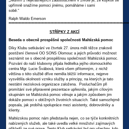
„Jedním z nejkrásnějších zadostiučinění v životě je, že kdykoli se
upřímně snažíme pomoci jinému, pomáháme i sami
sobě.“
Ralph Waldo Emerson
***********************************************************************************
STŘÍPKY Z AKCÍ
Beseda o obecně prospěšné společnosti Maltézská pomoc
Díky Klubu setkávání ve čtvrtek 27. února měli těžce zrakově
postižení členové OO SONS Olomouc a jejich průvodci možnost
seznámit se s obecně prospěšnou společností Maltézská pomoc.
Pozvání do naší klubovny přijala ředitelka jejího olomouckého
centra Mgr. Lucie Švábová, která všem přítomným, z nichž
většina o této službě dříve neměla bližší informace, nejprve
vysvětlila okolnosti vzniku služby a principy, na kterých je tato
nestátní nezisková organizace založena. Posluchačům při
promítání své připravené prezentace upřesnila, jakým cílovým
skupinám se Maltézská pomoc věnuje a jakým způsobem jim
dokáže pomoci v obtížných životních situacích. Také samozřejmě
popsala, jak probíhá spolupráce mezi asistenty, dobrovolníky a
klienty.
Maltézskou pomoc nám představila nejen, co se týče konkrétních
nabízených služeb, ale také uvedla velké množství zajímavých
příkladů ze své praxe. Tento Klub setkávání byl pro všechny, kdo