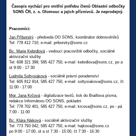
Časopis vychází pro vnitřní potřebu členů Oblastní odbočky
SONS ČR, z. s. Olomouc a jejich příznivců. Je neprodejný.
Pracovníci:
Jan Příborský
- předseda OO SONS, koordinátor dobrovolníků
Tel: 778 412 710, e-mail: priborsky@sons.cz
Bc. Marie Kebrdlová
- vedoucí pracoviště odbočky, sociálně
aktivizační služby
Tel: 608 321 399, 585 427 750, e-mail: kebrdlova@sons.cz, po a
út 9:00 - 17:30
Ludmila Soltysiaková
- sociálně právní poradenství
Tel: 605 812 914, 585 427 750, e-mail: soltysiakova@sons.cz, čt
11:00 - 17:00
Mgr. Jana Krčová
- digitalizace textů, tisk do Braillova písma,
redakce Informátoru OO SONS, pokladní
Tel: 778 702 401, 585 427 750, e-mail: krcova@sons.cz, po - pá
7:00 - 11:00
Bc. Klára Hájková
- sociálně aktivizační služby
Tel: 773 793 042, 585 427 750, e-mail: hajkova@sons.cz
po 9:00 - 17:00, út a st 7:30 - 15:00, čt 7:30 - 16:30