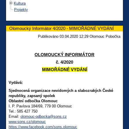
Kultura
Projekty
Olomoucký Informátor 4/2020 - MIMOŘÁDNÉ VYDÁNÍ
Publikováno 03.04.2020 12:29 Olomouc Pobočka
OLOMOUCKÝ INFORMÁTOR
č. 4/2020
MIMOŘÁDNÉ VYDÁNÍ
Vydává:
Sjednocená organizace nevidomých a slabozrakých České
republiky, zapsaný spolek
Oblastní odbočka Olomouc
I. P. Pavlova 184/69, 779 00 Olomouc
Tel.: 585 427 750
Email:
olomouc-odbocka@sons.cz
www.sons.cz/olomouc
https://www.facebook.com/sons.olomouc