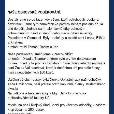
NAŠE OBROVSKÉ PODĚKOVÁNÍ:
Dostali jsme se do fáze, kdy všem, kteří potřebovali roušky a
dezinfekci, jsme tyto zdravotnické potřeby během posledních 14
dnů doručili. Jednak sami, ale hlavně díky ochotným
dobrovolníkům z řad studentů nebo pracovníků Univerzity
Palackého v Olomouci. Byly to slečny a mladé paní Lenka, Eliška
a Kristýna
a mladí muži Tomáš, Radim a Jan.
Naše poděkování směřujeme k pracovníkům
a hercům Divadla Tramtarie, které bylo prvním dodavatelem
roušek, hned poté pro nás začala šít naše dlouholetá dobrovolnice
paní Zuzka Valihrachová, která k dnešnímu dni pro naše členy
našila neuvěřitelných 100 kusů.
Dalšími výrobci roušek byla členka Oblastní rady naší odbočky
Táňa Grolichová, naši přátelé bratři kapucíni, členky studentského
divadla
Na balkoně a také se zapojila Mgr. Dana Gronychová
z přírodovědecké fakulty UP.
Myslel na nás i Krajský úřad, který pro všechny odbočky v našem
kraji dodal na 280 roušek