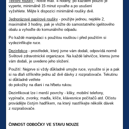
Textilní roušky
- noste max. 4 hodiny, po každém použití je
vyperte, minimálně 15 minut vyvařte a po usušení
vyžehlete. Mějte k dispozici minimálně roušky dvě.
Jednorázové papírové roušky
- použijte jednou, nejdéle 2,
maximálně 3 hodiny, pak je vložte do samostatného igelitového
obalu a vyhoďte do komunálního odpadu.
Po každé manipulaci s použitou rouškou i před použitím si
vydezinfikujte ruce.
Dezinfekce
- prostředek, který jsme vám dodali, odpovídá normě
Světové zdravotnické organizace. Na každé lahvičce, kterou jsme
vám dodali, je uvedeno jeho složení.
Použití: Nejprve si vždy důkladně umyjte ruce, vysušte si je a pak
si na dlaň stříkněte jednu až dvě dávky z rozprašovače. Tekutinu
si důkladně vetřete
do pokožky na dlani i na hřbetu rukou.
Dezinfikovat lze i menší povrchy - kliky, mobilní telefony,
vypínače, zvonky, madla, klíče, klávesnice počítačů atd. Očistu
provádějte čistým hadříkem, na který nastříkejte několik dávek
z rozprašovače.
ČINNOST ODBOČKY VE STAVU NOUZE