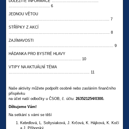
DŮLEŽITÉ INFORMACE ……………………..………...
…………………………… 6
JEDNOU VĚTOU
……………………………………………………………………... 7
STŘÍPKY Z AKCÍ
……………………………………………………………………… 8
ZAJÍMAVOSTI
………………………………………………………………………… 9
HÁDANKA PRO BYSTRÉ HLAVY
…………………………………………………. 10
VTIPY NA AKTUÁLNÍ TÉMA
……………………………………………………….. 11
Naše aktivity můžete podpořit osobně nebo zasláním finančního
příspěvku
na účet naší odbočky u ČSOB, č. účtu:
263521254/0300.
Děkujeme Vám!
Na setkání s vámi se těší
Kebrdlová, L. Soltysiaková, J. Krčová, K. Hájková, K. Kočí
a J. Příborský