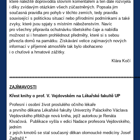
které náležitě doprovodila slovním komentářem a ten dále rozvíjela
i díky zvídavým otázkám všech zúčastněných. Popsala jim
současná pravidla pro pohyb v těchto zemích, tedy pravidla
související s politickou situací nebo přírodními podmínkami a také
zvyky, které jsou spjaty s místním náboženstvím. Navíc
pro všechny připravila ochutnávku tibetského čaje a nabídla
možnost si i hmatem prohlédnout předměty, které si s sebou
přivezla domů na památku. Získávání velice zajímavých nových
informací v příjemné atmosféře tak bylo obohaceno
i o chuťové a hmatové zážitky.
Klára Kočí
***********************************************************************************
ZAJÍMAVOSTI
Křest knihy o prof. V. Vejdovském na Lékařské fakultě UP
Profesní i osobní život proslulého očního lékaře
a prvního děkana Lékařské fakulty Univerzity Palackého Václava
Vejdovského přibližuje nová kniha, jejíž autorkou je Renáta
Klvačová. Publikace vyšla v edici Nadace profesora Vejdovského,
jedním
z jejích kmotrů se stal současný děkan olomoucké medicíny Josef
Zadražil.*