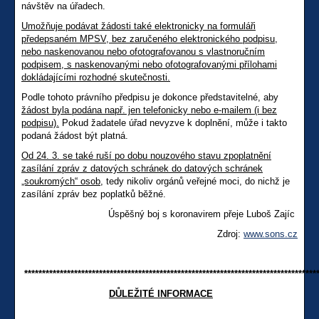
návštěv na úřadech.
Umožňuje podávat žádosti také elektronicky na formuláři
předepsaném MPSV, bez zaručeného elektronického podpisu,
nebo naskenovanou nebo ofotografovanou s vlastnoručním
podpisem, s naskenovanými nebo ofotografovanými přílohami
dokládajícími rozhodné skutečnosti.
Podle tohoto právního předpisu je dokonce představitelné, aby
žádost byla podána např. jen telefonicky nebo e-mailem (i bez
podpisu).
Pokud žadatele úřad nevyzve k doplnění, může i takto
podaná žádost být platná.
Od 24. 3. se také ruší po dobu nouzového stavu zpoplatnění
zasílání zpráv z datových schránek do datových schránek
„soukromých“ osob,
tedy nikoliv orgánů veřejné moci, do nichž je
zasílání zpráv bez poplatků běžné.
Úspěšný boj s koronavirem přeje Luboš Zajíc
Zdroj:
www.sons.cz
**********************************************************************************
DŮLEŽITÉ INFORMACE