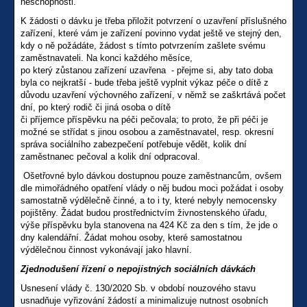
neschopnosti.
K žádosti o dávku je třeba přiložit potvrzení o uzavření příslušného
zařízení, které vám je zařízení povinno vydat ještě ve stejný den,
kdy o ně požádáte, žádost s tímto potvrzením zašlete svému
zaměstnavateli. Na konci každého měsíce,
po který zůstanou zařízení uzavřena - přejme si, aby tato doba
byla co nejkratší - bude třeba ještě vyplnit výkaz péče o dítě z
důvodu uzavření výchovného zařízení, v němž se zaškrtává počet
dní, po který rodič či jiná osoba o dítě
či příjemce příspěvku na péči pečovala; to proto, že při péči je
možné se střídat s jinou osobou a zaměstnavatel, resp. okresní
správa sociálního zabezpečení potřebuje vědět, kolik dní
zaměstnanec pečoval a kolik dní odpracoval.
Ošetřovné bylo dávkou dostupnou pouze zaměstnancům, ovšem
dle mimořádného opatření vlády o něj budou moci požádat i osoby
samostatně výdělečně činné, a to i ty, které nebyly nemocensky
pojištěny. Žádat budou prostřednictvím živnostenského úřadu,
výše příspěvku byla stanovena na 424 Kč za den s tím, že jde o
dny kalendářní. Žádat mohou osoby, které samostatnou
výdělečnou činnost vykonávají jako hlavní.
Zjednodušení řízení o nepojistných sociálních dávkách
Usnesení vlády č. 130/2020 Sb. v období nouzového stavu
usnadňuje vyřizování žádostí a minimalizuje nutnost osobních