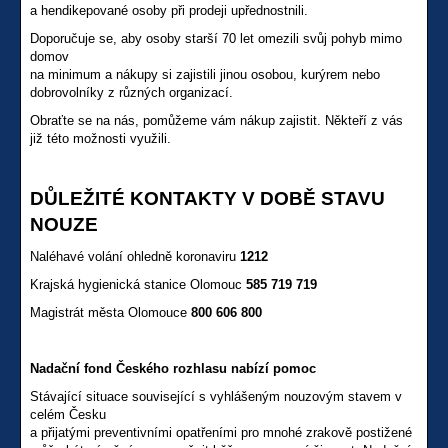
a hendikepované osoby při prodeji upřednostnili.
Doporučuje se, aby osoby starší 70 let omezili svůj pohyb mimo
domov
na minimum a nákupy si zajistili jinou osobou, kurýrem nebo
dobrovolníky z různých organizací.
Obraťte se na nás, pomůžeme vám nákup zajistit. Někteří z vás
již této možnosti využili.
DŮLEŽITÉ KONTAKTY V DOBĚ STAVU
NOUZE
Naléhavé volání ohledně koronaviru
1212
Krajská hygienická stanice Olomouc
585 719 719
Magistrát města Olomouce
800 606 800
Nadační fond Českého rozhlasu nabízí pomoc
Stávající situace související s vyhlášeným nouzovým stavem v
celém Česku
a přijatými preventivními opatřeními pro mnohé zrakově postižené