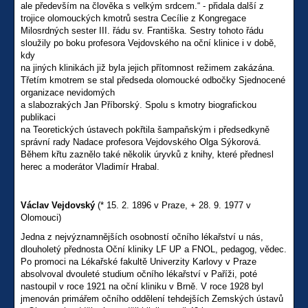
ale především na člověka s velkým srdcem.“ - přidala další z
trojice olomouckých kmotrů sestra Cecílie z Kongregace
Milosrdných sester III. řádu sv. Františka. Sestry tohoto řádu
sloužily po boku profesora Vejdovského na oční klinice i v době,
kdy
na jiných klinikách již byla jejich přítomnost režimem zakázána.
Třetím kmotrem se stal předseda olomoucké odbočky Sjednocené
organizace nevidomých
a slabozrakých Jan Příborský. Spolu s kmotry biografickou
publikaci
na Teoretických ústavech pokřtila šampaňským i předsedkyně
správní rady Nadace profesora Vejdovského Olga Sýkorová.
Během křtu zaznělo také několik úryvků z knihy, které přednesl
herec a moderátor Vladimír Hrabal.
Václav Vejdovský
(* 15. 2. 1896 v Praze, + 28. 9. 1977 v
Olomouci)
Jedna z nejvýznamnějších osobností očního lékařství u nás,
dlouholetý přednosta Oční kliniky LF UP a FNOL, pedagog, vědec.
Po promoci na Lékařské fakultě Univerzity Karlovy v Praze
absolvoval dvouleté studium očního lékařství v Paříži, poté
nastoupil v roce 1921 na oční kliniku v Brně. V roce 1928 byl
jmenován primářem očního oddělení tehdejších Zemských ústavů