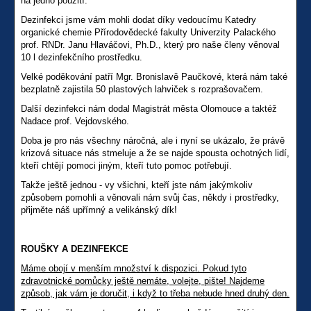
na jedno použití.
Dezinfekci jsme vám mohli dodat díky vedoucímu Katedry
organické chemie Přírodovědecké fakulty Univerzity Palackého
prof. RNDr. Janu Hlaváčovi, Ph.D., který pro naše členy věnoval
10 l dezinfekčního prostředku.
Velké poděkování patří Mgr. Bronislavě Paučkové, která nám také
bezplatně zajistila 50 plastových lahviček s rozprašovačem.
Další dezinfekci nám dodal Magistrát města Olomouce a taktéž
Nadace prof. Vejdovského.
Doba je pro nás všechny náročná, ale i nyní se ukázalo, že právě
krizová situace nás stmeluje a že se najde spousta ochotných lidí,
kteří chtějí pomoci jiným, kteří tuto pomoc potřebují.
Takže ještě jednou - vy všichni, kteří jste nám jakýmkoliv
způsobem pomohli a věnovali nám svůj čas, někdy i prostředky,
přijměte náš upřímný a velikánský dík!
ROUŠKY A DEZINFEKCE
Máme obojí v menším množství k dispozici. Pokud tyto
zdravotnické pomůcky ještě nemáte, volejte, pište! Najdeme
způsob, jak vám je doručit, i když to třeba nebude hned druhý den.