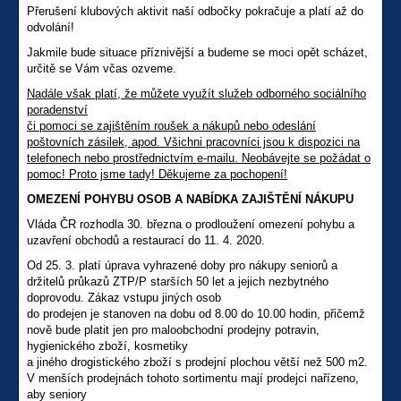
Přerušení klubových aktivit naší odbočky pokračuje a platí až do
odvolání!
Jakmile bude situace příznivější a budeme se moci opět scházet,
určitě se Vám včas ozveme.
Nadále však platí, že můžete využít služeb odborného sociálního
poradenství
či pomoci se zajištěním roušek a nákupů nebo odeslání
poštovních zásilek, apod. Všichni pracovníci jsou k dispozici na
telefonech nebo prostřednictvím e-mailu. Neobávejte se požádat o
pomoc! Proto jsme tady! Děkujeme za pochopení!
OMEZENÍ POHYBU OSOB A NABÍDKA ZAJIŠTĚNÍ NÁKUPU
Vláda ČR rozhodla 30. března o prodloužení omezení pohybu a
uzavření obchodů a restaurací do 11. 4. 2020.
Od 25. 3. platí úprava vyhrazené doby pro nákupy seniorů a
držitelů průkazů ZTP/P starších 50 let a jejich nezbytného
doprovodu. Zákaz vstupu jiných osob
do prodejen je stanoven na dobu od 8.00 do 10.00 hodin, přičemž
nově bude platit jen pro maloobchodní prodejny potravin,
hygienického zboží, kosmetiky
a jiného drogistického zboží s prodejní plochou větší než 500 m2.
V menších prodejnách tohoto sortimentu mají prodejci nařízeno,
aby seniory