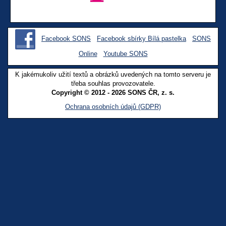
Facebook SONS
Facebook sbírky Bílá pastelka
SONS
Online
Youtube SONS
K jakémukoliv užití textů a obrázků uvedených na tomto serveru je
třeba souhlas provozovatele.
Copyright © 2012 - 2026 SONS ČR, z. s.
Ochrana osobních údajů (GDPR)