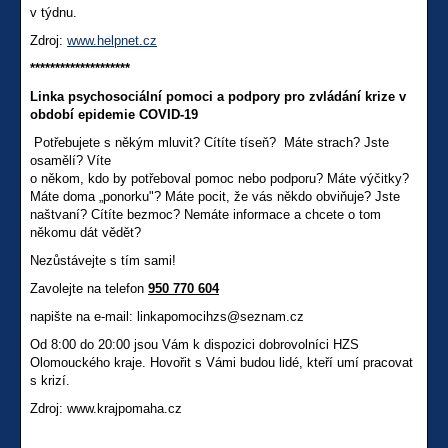
v týdnu.
Zdroj:
www.helpnet.cz
********************
Linka psychosociální pomoci a podpory pro zvládání krize v
období epidemie COVID-19
Potřebujete s někým mluvit? Cítíte tíseň? Máte strach? Jste
osamělí? Víte
o někom, kdo by potřeboval pomoc nebo podporu? Máte výčitky?
Máte doma „ponorku"? Máte pocit, že vás někdo obviňuje? Jste
naštvaní? Cítíte bezmoc? Nemáte informace a chcete o tom
někomu dát vědět?
Nezůstávejte s tím sami!
Zavolejte na telefon
950 770 604
napište na e-mail: linkapomocihzs@seznam.cz
Od 8:00 do 20:00 jsou Vám k dispozici dobrovolníci HZS
Olomouckého kraje. Hovořit s Vámi budou lidé, kteří umí pracovat
s krizí.
Zdroj: www.krajpomaha.cz