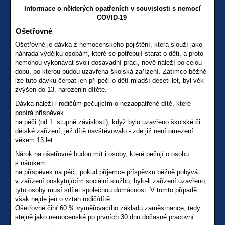
Informace o některých opatřeních v souvislosti s nemocí
COVID-19
Ošetřovné
Ošetřovné je dávka z nemocenského pojištění, která slouží jako
náhrada výdělku osobám, které se potřebují starat o děti, a proto
nemohou vykonávat svoji dosavadní práci, nově náleží po celou
dobu, po kterou budou uzavřena školská zařízení. Zatímco běžně
lze tuto dávku čerpat jen při péči o dětí mladší deseti let, byl věk
zvýšen do 13. narozenin dítěte.
Dávka náleží i rodičům pečujícím o nezaopatřené dítě, které
pobírá příspěvek
na péči (od 1. stupně závislosti), když bylo uzavřeno školské či
dětské zařízení, jež dítě navštěvovalo - zde již není omezení
věkem 13 let.
Nárok na ošetřovné budou mít i osoby, které pečují o osobu
s nárokem
na příspěvek na péči, pokud příjemce příspěvku běžně pobývá
v zařízení poskytujícím sociální službu, bylo-li zařízení uzavřeno,
tyto osoby musí sdílet společnou domácnost. V tomto případě
však nejde jen o vztah rodič/dítě.
Ošetřovné činí 60 % vyměřovacího základu zaměstnance, tedy
stejně jako nemocenské po prvních 30 dnů dočasné pracovní