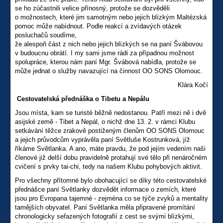
se ho zúčastnili velice přínosný, protože se dozvěděli
o možnostech, které jim samotným nebo jejich blízkým Maltézská
pomoc může nabídnout. Podle reakcí a zvídavých otázek
posluchačů soudíme,
že alespoň část z nich nebo jejich blízkých se na paní Švábovou
v budoucnu obrátí. I my sami jsme rádi za případnou možnost
spolupráce, kterou nám paní Mgr. Švábová nabídla, protože se
může jednat o služby navazující na činnost OO SONS Olomouc.
Klára Kočí
Cestovatelská přednáška o Tibetu a Nepálu
Jsou místa, kam se turisté běžně nedostanou. Patří mezi ně i dvě
asijské země - Tibet a Nepál, o nichž dne 13. 2. v rámci Klubu
setkávání těžce zrakově postiženým členům OO SONS Olomouc
a jejich průvodcům vyprávěla paní Světluše Kostrunková, jíž
říkáme Světlanka. A ano, máte pravdu, že pod jejím vedením naši
členové již delší dobu pravidelně protahují své tělo při nenáročném
cvičení s prvky tai-chi, tedy na našem Klubu pohybových aktivit.
Pro všechny přítomné bylo obohacující se díky této cestovatelské
přednášce paní Světlanky dozvědět informace o zemích, které
jsou pro Evropana tajemné - zejména co se týče zvyků a mentality
tamějších obyvatel. Paní Světlanka měla připravené promítání
chronologicky seřazených fotografií z cest se svými blízkými,