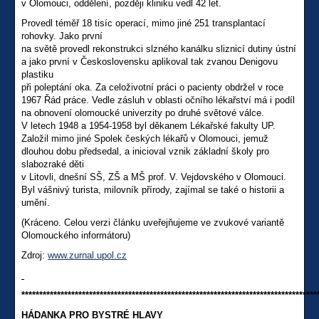
v Olomouci, oddělení, později kliniku vedl 42 let.
Provedl téměř 18 tisíc operací, mimo jiné 251 transplantací
rohovky. Jako první
na světě provedl rekonstrukci slzného kanálku sliznicí dutiny ústní
a jako první v Československu aplikoval tak zvanou Denigovu
plastiku
při poleptání oka. Za celoživotní práci o pacienty obdržel v roce
1967 Řád práce. Vedle zásluh v oblasti očního lékařství má i podíl
na obnovení olomoucké univerzity po druhé světové válce.
V letech 1948 a 1954-1958 byl děkanem Lékařské fakulty UP.
Založil mimo jiné Spolek českých lékařů v Olomouci, jemuž
dlouhou dobu předsedal, a inicioval vznik základní školy pro
slabozraké děti
v Litovli, dnešní SŠ, ZŠ a MŠ prof. V. Vejdovského v Olomouci.
Byl vášnivý turista, milovník přírody, zajímal se také o historii a
umění.
(Kráceno. Celou verzi článku uveřejňujeme ve zvukové variantě
Olomouckého informátoru)
Zdroj:
www.zurnal.upol.cz
***********************************************************************************
HÁDANKA PRO BYSTRÉ HLAVY