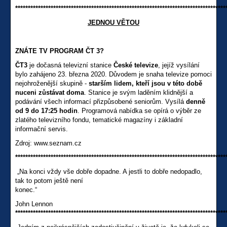
***********************************************************************************
JEDNOU VĚTOU
ZNÁTE TV PROGRAM ČT 3?
ČT3
je dočasná televizní stanice
České
televize
, jejíž vysílání
bylo zahájeno 23. března 2020. Důvodem je snaha televize pomoci
nejohroženější skupině -
starším lidem, kteří jsou v této době
nuceni zůstávat doma
. Stanice je svým laděním klidnější a
podávání všech informací přizpůsobené seniorům. Vysílá
denně
od 9 do 17:25 hodin
. Programová nabídka se opírá o výběr ze
zlatého televizního fondu, tematické magazíny i základní
informační servis.
Zdroj: www.seznam.cz
***********************************************************************************
„Na konci vždy vše dobře dopadne. A jestli to dobře nedopadlo,
tak to potom ještě není
konec.“
John Lennon
***********************************************************************************