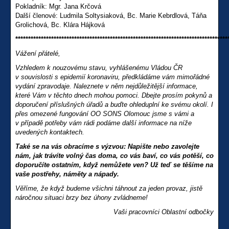
Pokladník: Mgr. Jana Krčová
Další členové: Ludmila Soltysiaková, Bc. Marie Kebrdlová, Táňa
Grolichová, Bc. Klára Hájková
***********************************************************************************
Vážení přátelé,
V
zhledem k nouzovému stavu, vyhlášenému Vládou ČR
v souvislosti s epidemií koronaviru, předkládáme vám mimořádné
vydání zpravodaje. Naleznete v něm nejdůležitější informace,
které Vám v těchto dnech mohou pomoci. Dbejte prosím pokynů a
doporučení příslušných úřadů a buďte ohleduplní ke svému okolí. I
přes omezené fungování OO SONS Olomouc jsme s vámi a
v případě potřeby vám rádi podáme další informace na níže
uvedených kontaktech.
Také se na vás obracíme s výzvou: Napište nebo zavolejte
nám, jak trávíte volný čas doma, co vás baví, co vás potěší, co
doporučíte ostatním, když nemůžete ven? Už teď se těšíme na
vaše postřehy, náměty a nápady.
Věříme, že když budeme všichni táhnout za jeden provaz, jistě
náročnou situaci brzy bez úhony zvládneme!
Vaši pracovníci Oblastní odbočky