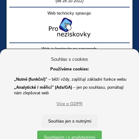
(od 28.10.2012)
Web technicky spravuje:
Web je hostován na serverech:
Souhlas s cookies
Používáme cookies:
„Nutné (funkční)"
– běží vždy, zajišťují základní funkce webu
„Analytické / měřicí" (Ads/GA)
– jen po souhlasu, pomáhají
nám zlepšovat web
Facebook SONS
Facebook sbírky Bílá pastelka
SONS
Více o GDPR
Online
Youtube SONS
K jakémukoliv užití textů a obrázků uvedených na tomto serveru je
Souhlas jen s nutnými
třeba souhlas provozovatele.
Copyright © 2012 - 2026 SONS ČR, z. s.
Souhlasím i s analytickými