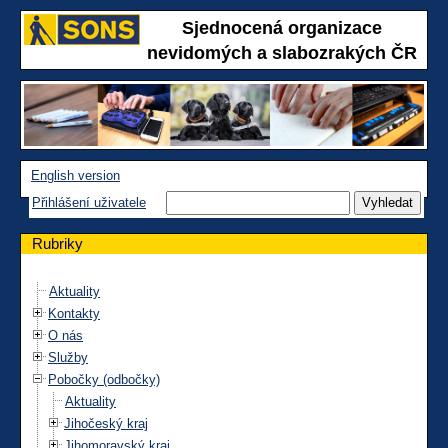
Sjednocená organizace
nevidomých a slabozrakých ČR
English version
Přihlášení uživatele
Rubriky
Aktuality
Kontakty
O nás
Služby
Pobočky (odbočky)
Aktuality
Jihočeský kraj
Jihomoravský kraj