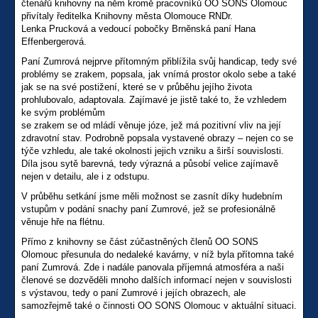
čtenářů knihovny na něm kromě pracovníků OO SONS Olomouc
přivítaly ředitelka Knihovny města Olomouce RNDr.
Lenka Prucková a vedoucí pobočky Brněnská paní Hana
Effenbergerová.
Paní Zumrová nejprve přítomným přiblížila svůj handicap, tedy své
problémy se zrakem, popsala, jak vnímá prostor okolo sebe a také
jak se na své postižení, které se v průběhu jejího života
prohlubovalo, adaptovala. Zajímavé je jistě také to, že vzhledem
ke svým problémům
se zrakem se od mládí věnuje józe, jež má pozitivní vliv na její
zdravotní stav. Podrobně popsala vystavené obrazy – nejen co se
týče vzhledu, ale také okolnosti jejich vzniku a širší souvislosti.
Díla jsou sytě barevná, tedy výrazná a působí velice zajímavě
nejen v detailu, ale i z odstupu.
V průběhu setkání jsme měli možnost se zasnít díky hudebním
vstupům v podání snachy paní Zumrové, jež se profesionálně
věnuje hře na flétnu.
Přímo z knihovny se část zúčastněných členů OO SONS
Olomouc přesunula do nedaleké kavárny, v níž byla přítomna také
paní Zumrová. Zde i nadále panovala příjemná atmosféra a naši
členové se dozvěděli mnoho dalších informací nejen v souvislosti
s výstavou, tedy o paní Zumrové i jejích obrazech, ale
samozřejmě také o činnosti OO SONS Olomouc v aktuální situaci.