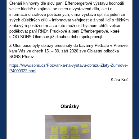
Čtenáři knihovny dle slov paní Effenbergerové výstavu hodnotili
velice kladně a zajímali se nejen o vystavená díla, ale i o
informace o zrakově postižených, čímž výstava splnila jeden ze
svých důležitých cílů – informovat veřejnost o životě lidí s těžkým
zrakovým postižením a za tuto možnost bychom chtěli velice
poděkovat paní RNDr. Pruckové a paní Effenbergerové, které
s OO SONS Olomouc již dlouhou dobu spolupracují.
Z Olomouce byly obrazy přesunuty do kavárny Peťkafé v Přerově,
kam Vás ve dnech 15. – 30. září 2020 zve Oblastní odbočka
SONS Přerov:
https://www.sons.cz/Pozvanka-na-vystavu-obrazu-Zlaty-Zumrove-
P4009322.html
Klára Kočí
Obrázky