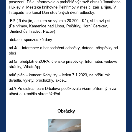
posezení. Dále informovala o proběhlé výstavě obrazů Jonathana
Huxley v Městské knihovně Pelhřimov v měsíci září a říjnu. V
listopadu se konal Den otevřených dveří odbočky.
-BP ( 9 dvojic, celkem se vybralo 20 200,- Kč), sbírkoví psi
(Pelhřimov, Kamenice nad Lipou, Počátky, Horní Cerekev,
Jindřichův Hradec, Pacov)
-dotace, sponzorské dary
ad 4/ informace o hospodaření odbočky, dotace, příspěvky od
obcí
ad 5/ předplatné ZORA, členské příspěvky, Informátor, webové
stránky, WhatsApp
ad/6 plán – koncert Kobylisy – leden 7.1.2023, na příští rok
divadla, výlety, procházky, akce….
ad7/ Po diskusi paní Drbalová poděkovala všem přítomným za
účast a ukončila shromáždění.
Obrázky