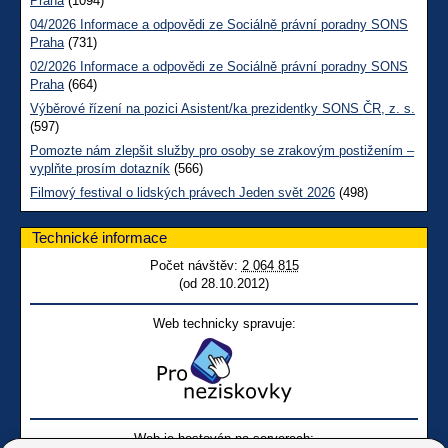
Praha
(1094)
04/2026 Informace a odpovědi ze Sociálně právní poradny SONS
Praha
(731)
02/2026 Informace a odpovědi ze Sociálně právní poradny SONS
Praha
(664)
Výběrové řízení na pozici Asistent/ka prezidentky SONS ČR, z. s.
(597)
Pomozte nám zlepšit služby pro osoby se zrakovým postižením –
vyplňte prosím dotazník
(566)
Filmový festival o lidských právech Jeden svět 2026
(498)
Technické informace
Počet návštěv:
2 064 815
(od 28.10.2012)
Web technicky spravuje:
Web je hostován na serverech: