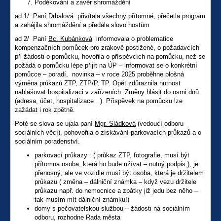
Poděkování a závěr shromáždění
ad 1/ Paní Drbalová přivítala všechny přítomné, přečetla program
a zahájila shromáždění a předala slovo hostům
ad 2/ Paní
Bc. Kubánková
informovala o problematice
kompenzačních pomůcek pro zrakově postižené, o požadavcích
při žádosti o pomůcku, hovořila o příspěvcích na pomůcku, než se
požádá o pomůcku lépe přijít na ÚP – informovat se o konkrétní
pomůcce – poradí, novinka – v roce 2025 proběhne plošná
výměna průkazů ZTP, ZTP/P, TP. Opět zdůraznila nutnost
nahlašovat hospitalizaci v zařízeních. Změny hlásit do osmi dnů
(adresa, účet, hospitalizace…). Příspěvek na pomůcku lze
zažádat i rok zpětně.
Poté se slova se ujala paní
Mgr. Sládková
(vedoucí odboru
sociálních věcí), pohovořila o získávání parkovacích průkazů a o
sociálním poradenství.
parkovací průkazy : ( průkaz ZTP, fotografie, musí být
přítomna osoba, která ho bude užívat – nutný podpis ), je
přenosný, ale ve vozidle musí být osoba, která je držitelem
průkazu ( změna – dálniční známka – když vezu držitele
průkazu např. do nemocnice a zpátky již jedu bez něho –
tak musím mít dálniční známku!)
domy s pečovatelskou službou – žádosti na sociálním
odboru, rozhodne Rada města