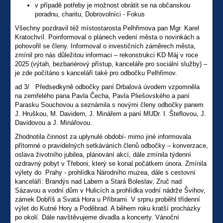
v případě potřeby je možnost obrátit se na občanskou
poradnu, charitu, Dobrovolníci - Fokus
Všechny pozdravil též místostarosta Pelhřimova pan Mgr. Karel
Kratochvíl. Poinformoval o plánech vedení města o novinkách a
pohovořil se členy. Informoval o investičních záměrech města,
zmínil pro nás důležitou informaci – rekonstrukci KD Máj v roce
2025 (výtah, bezbariérový přístup, kanceláře pro sociální služby) –
je zde počítáno s kanceláří také pro odbočku Pelhřimov.
ad 3/ Předsedkyně odbočky paní Drbalová úvodem vzpomněla
na zemřelého pana Pavla Čecha, Pavla Pliešovského a paní
Parasku Souchovou a seznámila s novými členy odbočky panem
J. Hruškou, M. Davidem, J. Minářem a paní MUDr. I. Šteflovou, J.
Davidovou a J. Minářovou.
Zhodnotila činnost za uplynulé období- mimo jiné informovala
přítomné o pravidelných setkáváních členů odbočky – konverzace,
oslava životního jubilea, plánování akcí, dále zmínila týdenní
ozdravný pobyt v Třeboni, který se konal počátkem února. Zmínila
výlety do Prahy - prohlídka Národního muzea, dále s cestovní
kanceláří: Brandýs nad Labem a Stará Boleslav, Zruč nad
Sázavou a vodní dům v Hulicích a prohlídka vodní nádrže Švihov,
zámek Dobříš a Svatá Hora u Příbrami. V srpnu proběhl třídenní
výlet do Kutné Hory a Poděbrad. A během roku kratší procházky
po okolí. Dále navštěvujeme divadla a koncerty. Vánoční