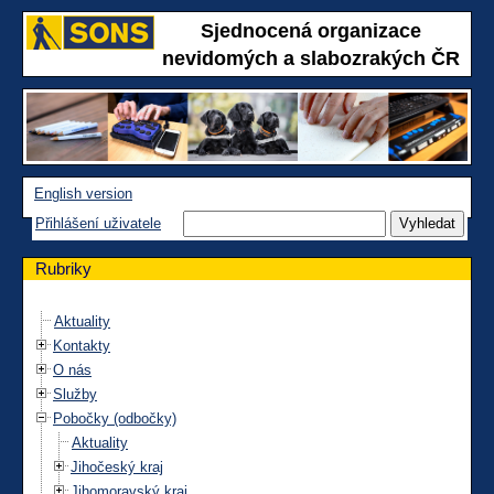
Sjednocená organizace
nevidomých a slabozrakých ČR
English version
Přihlášení uživatele
Rubriky
Aktuality
Kontakty
O nás
Služby
Pobočky (odbočky)
Aktuality
Jihočeský kraj
Jihomoravský kraj