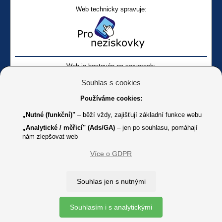
Web technicky spravuje:
Web je hostován na serverech:
Souhlas s cookies
Používáme cookies:
„Nutné (funkční)"
– běží vždy, zajišťují základní funkce webu
„Analytické / měřicí" (Ads/GA)
– jen po souhlasu, pomáhají
nám zlepšovat web
Facebook SONS
Facebook sbírky Bílá pastelka
SONS
Více o GDPR
Online
Youtube SONS
K jakémukoliv užití textů a obrázků uvedených na tomto serveru je
Souhlas jen s nutnými
třeba souhlas provozovatele.
Copyright © 2012 - 2026 SONS ČR, z. s.
Souhlasím i s analytickými
Ochrana osobních údajů (GDPR)