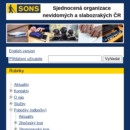
Sjednocená organizace
nevidomých a slabozrakých ČR
English version
Přihlášení uživatele
Rubriky
Aktuality
Kontakty
O nás
Služby
Pobočky (odbočky)
Aktuality
Jihočeský kraj
Jihomoravský kraj