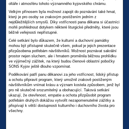
oltáře i atmosféru tohoto významného kyjovského chrámu.
Velkým přínosem byla možnost zapojit do poznávání také hmat,
který je pro osoby se zrakovým postižením jedním z
nejdůležitějších smyslů. Díky vstřícnosti pana děkana si účastníci
mohli prohlédnout dotykem některé liturgické předměty, které jsou
běžně veřejnosti nepřístupné.
Celé setkání bylo důkazem, že kulturní a duchovní památky
mohou být přístupné skutečně všem, pokud je jejich prezentace
přizpůsobena potřebám návštěvníků. Možnost poznávat sakrální
prostor nejen sluchem, ale i hmatem proměnila běžnou prohlídku
ve výjimečný zážitek, na který budou členové oblastní pobočky
SONS Kyjov ještě dlouho vzpomínat.
Poděkování patří panu děkanovi za jeho vstřícnost, lidský přístup
a ochotu připravit program, který umožnil zrakově postiženým
návštěvníkům vnímat krásu a význam kostela způsobem, jenž byl
pro ně skutečně srozumitelný a obohacující. Taková setkání
ukazují, že otevřenost, empatie a ochota přizpůsobit program
potřebám druhých dokážou vytvořit nezapomenutelné zážitky a
přispívají k větší dostupnosti kulturního i duchovního života pro
všechny.