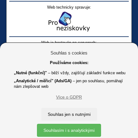
Web technicky spravuje:
Web je hostován na serverech:
Souhlas s cookies
Používáme cookies:
„Nutné (funkční)"
– běží vždy, zajišťují základní funkce webu
„Analytické / měřicí" (Ads/GA)
– jen po souhlasu, pomáhají
nám zlepšovat web
Facebook SONS
Facebook sbírky Bílá pastelka
SONS
Více o GDPR
Online
Youtube SONS
K jakémukoliv užití textů a obrázků uvedených na tomto serveru je
Souhlas jen s nutnými
třeba souhlas provozovatele.
Copyright © 2012 - 2026 SONS ČR, z. s.
Souhlasím i s analytickými
Ochrana osobních údajů (GDPR)