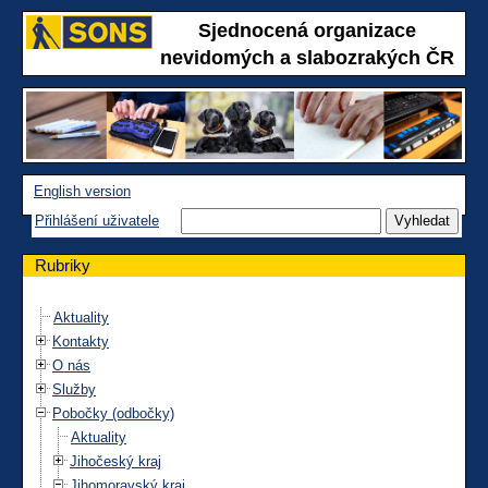
Sjednocená organizace
nevidomých a slabozrakých ČR
English version
Přihlášení uživatele
Rubriky
Aktuality
Kontakty
O nás
Služby
Pobočky (odbočky)
Aktuality
Jihočeský kraj
Jihomoravský kraj