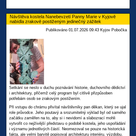
Návštěva kostela Nanebevzetí Panny Marie v Kyjově
nabídla zrakově postiženým jedinečný zážitek
Publikováno 01.07.2026 09:43 Kyjov Pobočka
Setkání se neslo v duchu poznávání historie, duchovního dědictví
i architektury, přičemž celý program byl citlivě přizpůsoben
potřebám osob se zrakovým postižením.
Při vstupu do chrámu přivítal návštěvníky pan děkan, který se ujal
role průvodce. Jeho poutavý a srozumitelný výklad byl od samého
začátku zaměřen na to, aby si i nevidomí a slabozrací mohli
vytvořit co nejživější představu o podobě kostela, jeho uspořádání
i významu jednotlivých částí. Neomezoval se pouze na historická
fakta, ale velmi barvitě popisoval architekturu interiéru, výzdobu,