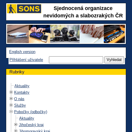
Sjednocená organizace
nevidomých a slabozrakých ČR
English version
Přihlášení uživatele
Rubriky
Aktuality
Kontakty
O nás
Služby
Pobočky (odbočky)
Aktuality
Jihočeský kraj
Jihomoravský kraj