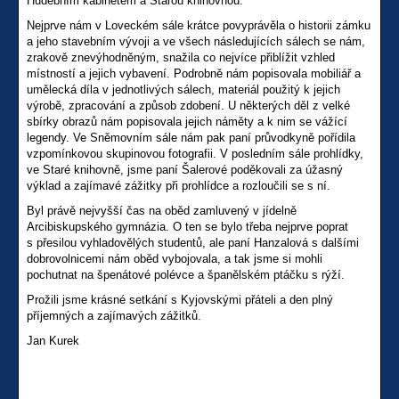
Hudebním kabinetem a Starou knihovnou.
Nejprve nám v Loveckém sále krátce povyprávěla o historii zámku
a jeho stavebním vývoji a ve všech následujících sálech se nám,
zrakově znevýhodněným, snažila co nejvíce přiblížit vzhled
místností a jejich vybavení. Podrobně nám popisovala mobiliář a
umělecká díla v jednotlivých sálech, materiál použitý k jejich
výrobě, zpracování a způsob zdobení. U některých děl z velké
sbírky obrazů nám popisovala jejich náměty a k nim se vážící
legendy. Ve Sněmovním sále nám pak paní průvodkyně pořídila
vzpomínkovou skupinovou fotografii. V posledním sále prohlídky,
ve Staré knihovně, jsme paní Šalerové poděkovali za úžasný
výklad a zajímavé zážitky při prohlídce a rozloučili se s ní.
Byl právě nejvyšší čas na oběd zamluvený v jídelně
Arcibiskupského gymnázia. O ten se bylo třeba nejprve poprat
s přesilou vyhladovělých studentů, ale paní Hanzalová s dalšími
dobrovolnicemi nám oběd vybojovala, a tak jsme si mohli
pochutnat na špenátové polévce a španělském ptáčku s rýží.
Prožili jsme krásné setkání s Kyjovskými přáteli a den plný
příjemných a zajímavých zážitků.
Jan Kurek