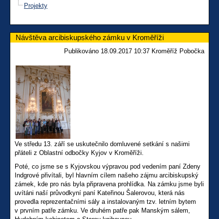
Projekty
Návštěva arcibiskupského zámku v Kroměříži
Publikováno 18.09.2017 10:37 Kroměříž Pobočka
Ve středu 13. září se uskutečnilo domluvené setkání s našimi
přáteli z Oblastní odbočky Kyjov v Kroměříži.
Poté, co jsme se s Kyjovskou výpravou pod vedením paní Zdeny
Indgrové přivítali, byl hlavním cílem našeho zájmu arcibiskupský
zámek, kde pro nás byla připravena prohlídka. Na zámku jsme byli
uvítáni naší průvodkyní paní Kateřinou Šalerovou, která nás
provedla reprezentačními sály a instalovaným tzv. letním bytem
v prvním patře zámku. Ve druhém patře pak Manským sálem,