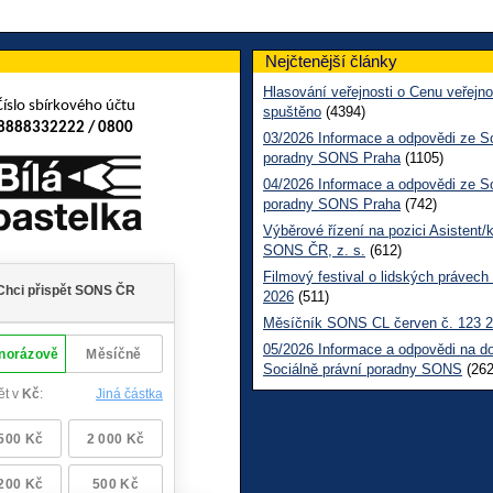
Nejčtenější články
Hlasování veřejnosti o Cenu veřejno
Číslo sbírkového účtu
spuštěno
(4394)
8888332222 / 0800
03/2026 Informace a odpovědi ze So
poradny SONS Praha
(1105)
04/2026 Informace a odpovědi ze So
poradny SONS Praha
(742)
Výběrové řízení na pozici Asistent/
SONS ČR, z. s.
(612)
Filmový festival o lidských právech
2026
(511)
Měsíčník SONS CL červen č. 123 
05/2026 Informace a odpovědi na d
Sociálně právní poradny SONS
(262