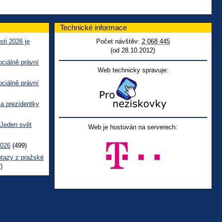
Technické informace
sti 2026 je
Počet návštěv:
2 068 445
(od 28.10.2012)
ciálně právní
Web technicky spravuje:
ciálně právní
ka prezidentky
 Jeden svět
Web je hostován na serverech:
2026
(499)
otazy z pražské
)