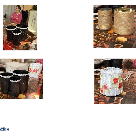
žlice