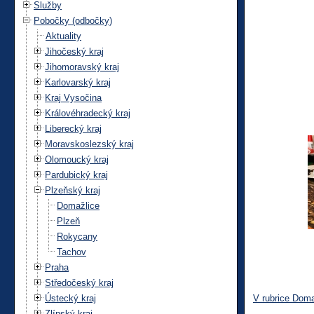
Služby
Pobočky (odbočky)
Aktuality
Jihočeský kraj
Jihomoravský kraj
Karlovarský kraj
Kraj Vysočina
Královéhradecký kraj
Liberecký kraj
Moravskoslezský kraj
Olomoucký kraj
Pardubický kraj
Plzeňský kraj
Domažlice
Plzeň
Rokycany
Tachov
Praha
Středočeský kraj
Ústecký kraj
V rubrice Doma
Zlínský kraj