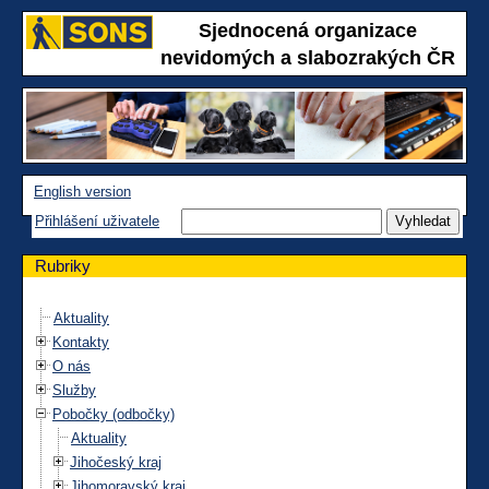
Sjednocená organizace
nevidomých a slabozrakých ČR
English version
Přihlášení uživatele
Rubriky
Aktuality
Kontakty
O nás
Služby
Pobočky (odbočky)
Aktuality
Jihočeský kraj
Jihomoravský kraj