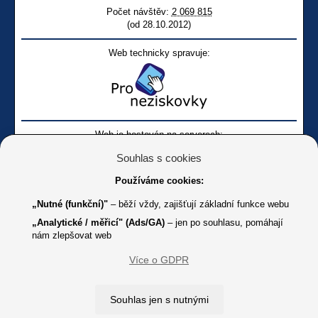
Počet návštěv:
2 069 815
(od 28.10.2012)
Web technicky spravuje:
Web je hostován na serverech:
Souhlas s cookies
Používáme cookies:
„Nutné (funkční)"
– běží vždy, zajišťují základní funkce webu
„Analytické / měřicí" (Ads/GA)
– jen po souhlasu, pomáhají
nám zlepšovat web
Facebook SONS
Facebook sbírky Bílá pastelka
SONS
Více o GDPR
Online
Youtube SONS
K jakémukoliv užití textů a obrázků uvedených na tomto serveru je
Souhlas jen s nutnými
třeba souhlas provozovatele.