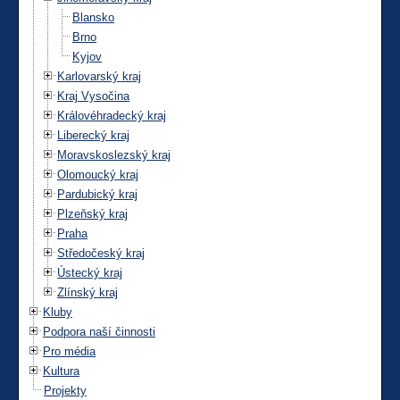
Blansko
Brno
Kyjov
Karlovarský kraj
Kraj Vysočina
Královéhradecký kraj
Liberecký kraj
Moravskoslezský kraj
Olomoucký kraj
Pardubický kraj
Plzeňský kraj
Praha
Středočeský kraj
Ústecký kraj
Zlínský kraj
Kluby
Podpora naší činnosti
Pro média
Kultura
Projekty