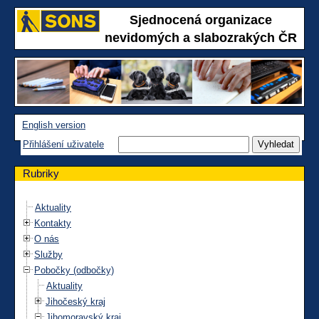
Sjednocená organizace
nevidomých a slabozrakých ČR
English version
Přihlášení uživatele
Rubriky
Aktuality
Kontakty
O nás
Služby
Pobočky (odbočky)
Aktuality
Jihočeský kraj
Jihomoravský kraj