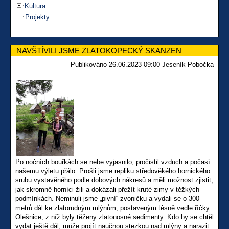
Kultura
Projekty
NAVŠTÍVILI JSME ZLATOKOPECKÝ SKANZEN
Publikováno 26.06.2023 09:00 Jeseník Pobočka
Po nočních bouřkách se nebe vyjasnilo, pročistil vzduch a počasí
našemu výletu přálo. Prošli jsme repliku středověkého hornického
srubu vystavěného podle dobových nákresů a měli možnost zjistit,
jak skromně horníci žili a dokázali přežít kruté zimy v těžkých
podmínkách. Neminuli jsme „pivní“ zvoničku a vydali se o 300
metrů dál ke zlatorudným mlýnům, postaveným těsně vedle říčky
Olešnice, z níž byly těženy zlatonosné sedimenty. Kdo by se chtěl
vydat ještě dál, může projít naučnou stezkou nad mlýny a narazit