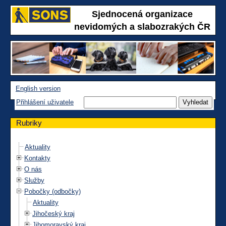
Sjednocená organizace
nevidomých a slabozrakých ČR
English version
Přihlášení uživatele
Rubriky
Aktuality
Kontakty
O nás
Služby
Pobočky (odbočky)
Aktuality
Jihočeský kraj
Jihomoravský kraj