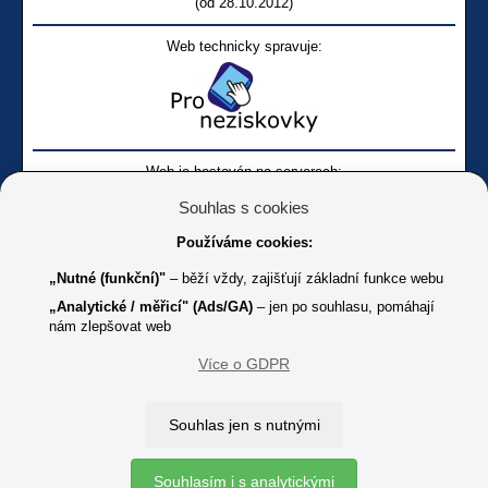
(od 28.10.2012)
Web technicky spravuje:
Web je hostován na serverech:
Souhlas s cookies
Používáme cookies:
„Nutné (funkční)"
– běží vždy, zajišťují základní funkce webu
„Analytické / měřicí" (Ads/GA)
– jen po souhlasu, pomáhají
nám zlepšovat web
Facebook SONS
Facebook sbírky Bílá pastelka
SONS
Více o GDPR
Online
Youtube SONS
K jakémukoliv užití textů a obrázků uvedených na tomto serveru je
Souhlas jen s nutnými
třeba souhlas provozovatele.
Copyright © 2012 - 2026 SONS ČR, z. s.
Souhlasím i s analytickými