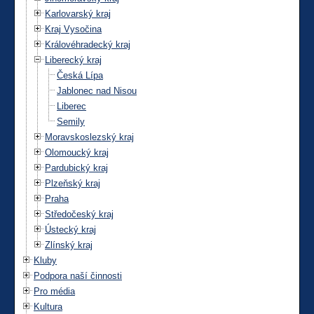
Karlovarský kraj
Kraj Vysočina
Královéhradecký kraj
Liberecký kraj
Česká Lípa
Jablonec nad Nisou
Liberec
Semily
Moravskoslezský kraj
Olomoucký kraj
Pardubický kraj
Plzeňský kraj
Praha
Středočeský kraj
Ústecký kraj
Zlínský kraj
Kluby
Podpora naší činnosti
Pro média
Kultura