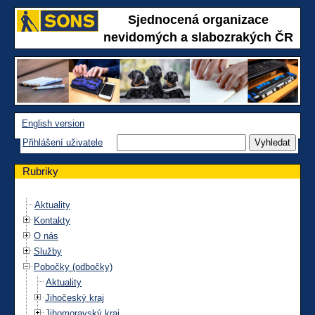
Sjednocená organizace
nevidomých a slabozrakých ČR
English version
Přihlášení uživatele
Rubriky
Aktuality
Kontakty
O nás
Služby
Pobočky (odbočky)
Aktuality
Jihočeský kraj
Jihomoravský kraj