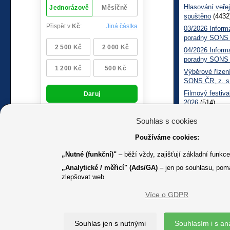
Hlasování veřej
spuštěno
(4432
03/2026 Inform
poradny SONS
04/2026 Inform
poradny SONS
Výběrové řízení
SONS ČR, z. s
Filmový festiva
2026
(514)
Měsíčník SONS
Souhlas s cookies
05/2026 Inform
Sociálně práv
Používáme cookies:
„Nutné (funkční)"
– běží vždy, zajišťují základní funkc
„Analytické / měřicí" (Ads/GA)
– jen po souhlasu, pom
zlepšovat web
Více o GDPR
K jakémuk
Souhlas jen s nutnými
Souhlasím i s an