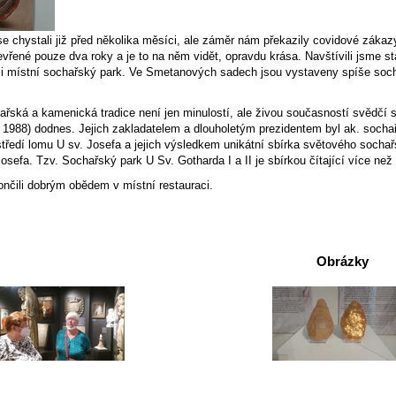
e chystali již před několika měsíci, ale záměr nám překazily covidové zákazy
evřené pouze dva roky a je to na něm vidět, opravdu krása. Navštívili jsme 
li místní sochařský park. Ve Smetanových sadech jsou vystaveny spíše soch
řská a kamenická tradice není jen minulostí, ale živou současností svědčí 
– 1988) dodnes. Jejich zakladatelem a dlouholetým prezidentem byl ak. socha
tředí lomu U sv. Josefa a jejich výsledkem unikátní sbírka světového sochař
osefa. Tzv. Sochařský park U Sv. Gotharda I a II je sbírkou čítající více ne
ončili dobrým obědem v místní restauraci.
Obrázky