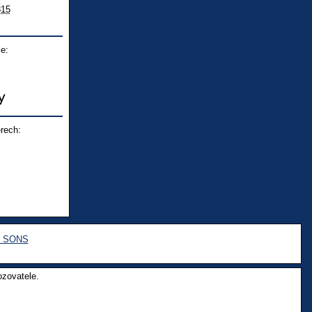
815
e:
rech:
e SONS
ozovatele.