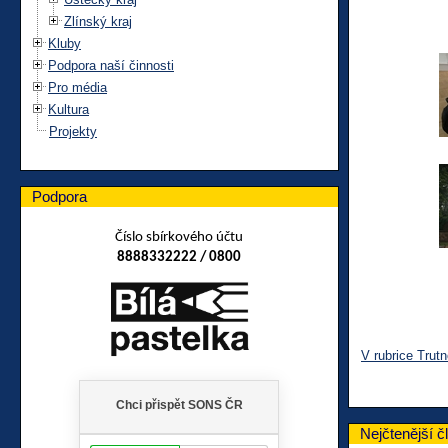
Zlínský kraj
Kluby
Podpora naší činnosti
Pro média
Kultura
Projekty
Podpora
Číslo sbírkového účtu
8888332222 / 0800
V rubrice Trut
Nejčtenější č