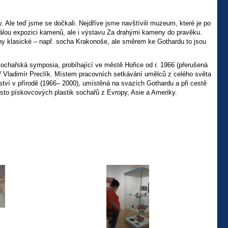
. Ale teď jsme se dočkali. Nejdříve jsme navštívili muzeum, které je po
stálou expozici kamenů, ale i výstavu Za drahými kameny do pravěku.
y klasické – např. socha Krakonoše, ale směrem ke Gothardu to jsou
sochařská symposia, probíhající ve městě Hořice od r. 1966 (přerušená
ř Vladimír Preclík. Místem pracovních setkávání umělců z celého světa
ství v přírodě (1966– 2000), umístěná na svazích Gothardu a při cestě
ž sto pískovcových plastik sochařů z Evropy, Asie a Ameriky.