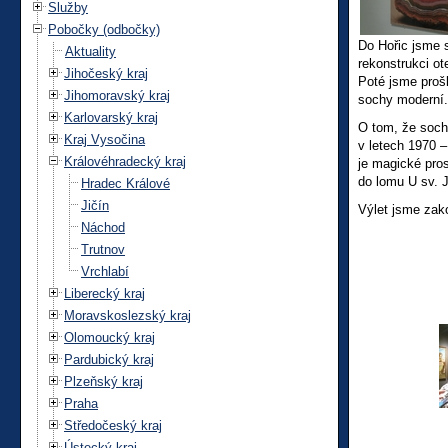
Služby
Pobočky (odbočky)
Do Hořic jsme s
Aktuality
rekonstrukci ot
Jihočeský kraj
Poté jsme proš
Jihomoravský kraj
sochy moderní.
Karlovarský kraj
O tom, že socha
Kraj Vysočina
v letech 1970 
Královéhradecký kraj
je magické pros
do lomu U sv. J
Hradec Králové
Jičín
Výlet jsme zak
Náchod
Trutnov
Vrchlabí
Liberecký kraj
Moravskoslezský kraj
Olomoucký kraj
Pardubický kraj
Plzeňský kraj
Praha
Středočeský kraj
Ústecký kraj