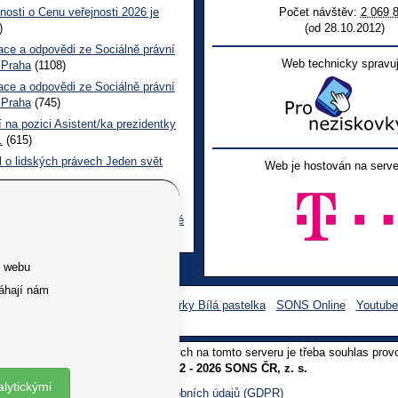
nosti o Cenu veřejnosti 2026 je
Počet návštěv:
2 069 
)
(od 28.10.2012)
ace a odpovědi ze Sociálně právní
Web technicky spravuj
 Praha
(1108)
ace a odpovědi ze Sociálně právní
 Praha
(745)
 na pozici Asistent/ka prezidentky
.
(615)
l o lidských právech Jeden svět
Web je hostován na serve
 CL červen č. 123 2026
(506)
ace a odpovědi na dotazy z pražské
ní poradny SONS
(266)
e webu
áhají nám
Facebook SONS
Facebook sbírky Bílá pastelka
SONS Online
Youtub
oliv užití textů a obrázků uvedených na tomto serveru je třeba souhlas prov
Copyright © 2012 - 2026 SONS ČR, z. s.
alytickými
Ochrana osobních údajů (GDPR)