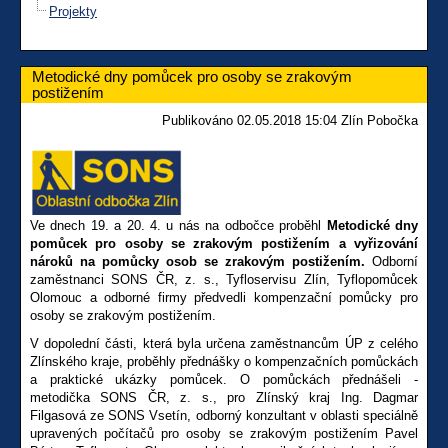
Projekty
Metodické dny pomůcek pro osoby se zrakovým
postižením
Publikováno 02.05.2018 15:04 Zlín Pobočka
Ve dnech 19. a 20. 4. u nás na odbočce proběhl
Metodické dny
pomůcek pro osoby se zrakovým postižením a vyřizování
nároků na pomůcky osob se zrakovým postižením.
Odborní
zaměstnanci SONS ČR, z. s., Tyfloservisu Zlín, Tyflopomůcek
Olomouc a odborné firmy předvedli kompenzační pomůcky pro
osoby se zrakovým postižením.
V dopolední části, která byla určena zaměstnancům ÚP z celého
Zlínského kraje, proběhly přednášky o kompenzačních pomůckách
a praktické ukázky pomůcek. O pomůckách přednášeli -
metodička SONS ČR, z. s., pro Zlínský kraj Ing. Dagmar
Filgasová ze SONS Vsetín, odborný konzultant v oblasti speciálně
upravených počítačů pro osoby se zrakovým postižením Pavel