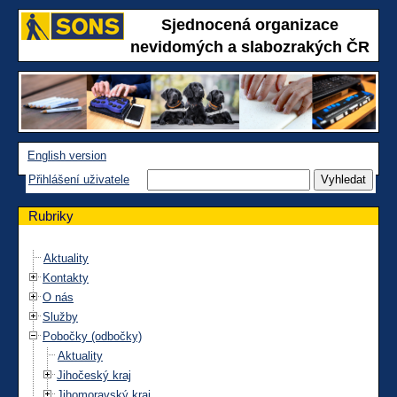
Sjednocená organizace
nevidomých a slabozrakých ČR
English version
Přihlášení uživatele
Rubriky
Aktuality
Kontakty
O nás
Služby
Pobočky (odbočky)
Aktuality
Jihočeský kraj
Jihomoravský kraj