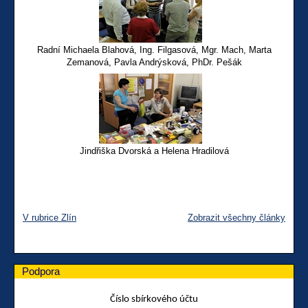
Radní Michaela Blahová, Ing. Filgasová, Mgr. Mach, Marta
Zemanová, Pavla Andrýsková, PhDr. Pešák
Jindřiška Dvorská a Helena Hradilová
V rubrice Zlín
Zobrazit všechny články
Podpora
Číslo sbírkového účtu