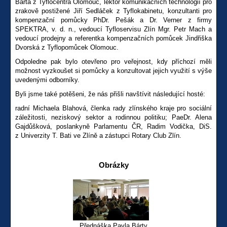
Bárta z Tyflocentra Olomouc, lektor komunikačních technologií pro
zrakově postižené Jiří Sedláček z Tyflokabinetu, konzultanti pro
kompenzační pomůcky PhDr. Pešák a Dr. Verner z firmy
SPEKTRA, v. d. n., vedoucí Tyfloservisu Zlín Mgr. Petr Mach a
vedoucí prodejny a referentka kompenzačních pomůcek Jindřiška
Dvorská z Tyflopomůcek Olomouc.
Odpoledne pak bylo otevřeno pro veřejnost, kdy příchozí měli
možnost vyzkoušet si pomůcky a konzultovat jejich využití s výše
uvedenými odborníky.
Byli jsme také potěšeni, že nás přišli navštívit následující hosté:
radní Michaela Blahová, členka rady zlínského kraje pro sociální
záležitosti, neziskový sektor a rodinnou politiku; PaeDr. Alena
Gajdůšková, poslankyně Parlamentu ČR, Radim Vodička, DiS.
z Univerzity T. Bati ve Zlíně a zástupci Rotary Club Zlín.
Obrázky
Přednáška Pavla Bárty