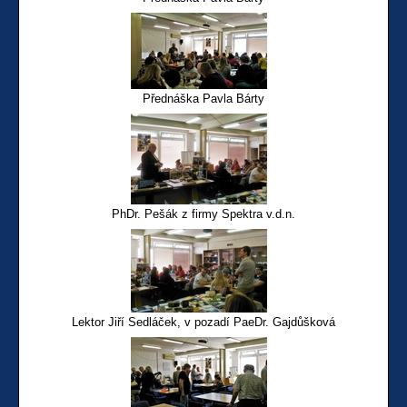
Přednáška Pavla Bárty
PhDr. Pešák z firmy Spektra v.d.n.
Lektor Jiří Sedláček, v pozadí PaeDr. Gajdůšková