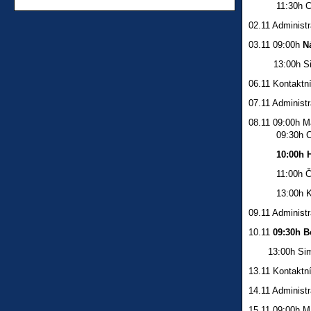
11:30h Cviče
02.11 Administr
03.11 09:00h
N
13:00h Simul
06.11 Kontaktní
07.11 Administr
08.11 09:00h M
09:30h Cviče
10:00h 
11:00h Čten
13:00h Kolek
09.11 Administr
10.11
09:30h B
13:00h Simulo
13.11 Kontaktní
14.11 Administr
15.11 09:00h M