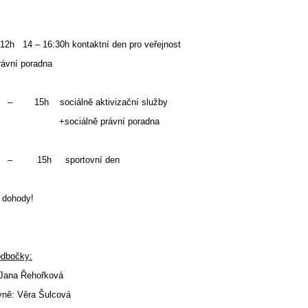
2h 14 – 16:30h kontaktní den pro veřejnost
ávní poradna
– 15h sociálně aktivizační služby
iálně právní poradna
– 15h sportovní den
e dohody!
odbočky:
Jana Řehořková
yně: Věra Šulcová