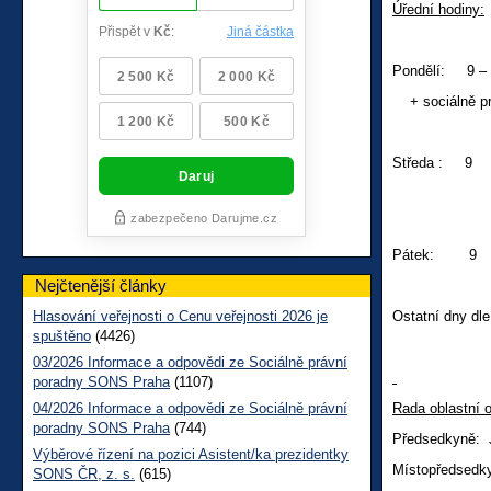
Úřední hodiny:
Pondělí: 9 – 1
+ sociálně pr
Středa : 9 
+soc
Pátek: 9 
Nejčtenější články
Hlasování veřejnosti o Cenu veřejnosti 2026 je
Ostatní dny dl
spuštěno
(4426)
03/2026 Informace a odpovědi ze Sociálně právní
poradny SONS Praha
(1107)
04/2026 Informace a odpovědi ze Sociálně právní
Rada oblastní 
poradny SONS Praha
(744)
Předsedkyně: 
Výběrové řízení na pozici Asistent/ka prezidentky
Místopředsedk
SONS ČR, z. s.
(615)