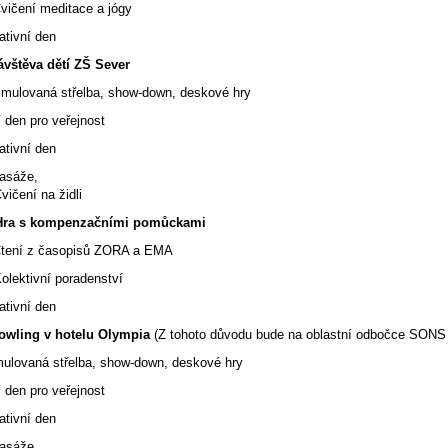
ní meditace a jógy
ativní den
ávštěva dětí ZŠ Sever
ovaná střelba, show-down, deskové hry
 den pro veřejnost
ativní den
asáže,
ní na židli
Hra s kompenzačními pomůckami
í z časopisů ZORA a EMA
tivní poradenství
ativní den
owling v hotelu Olympia
(Z tohoto důvodu bude na oblastní odbočce SON
vaná střelba, show-down, deskové hry
 den pro veřejnost
ativní den
asáže,