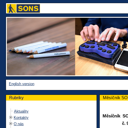
English version
Rubriky
Měsíčník SON
Aktuality
Měsíčník S
Kontakty
č. 92 li
O nás