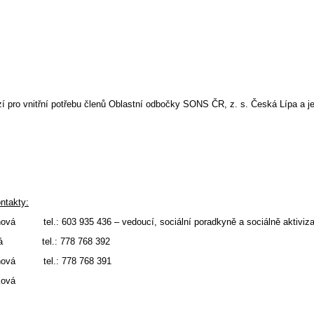
í pro vnitřní potřebu členů Oblastní odbočky SONS ČR, z. s. Česká Lípa a je
ntakty:
ínová tel.: 603 935 436 – vedoucí, sociální poradkyně a sociálně aktiviza
ová tel.: 778 768 392
ňová tel.: 778 768 391
ková