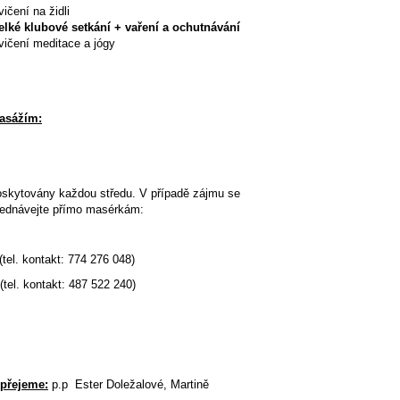
ní na židli
elké klubové setkání + vaření a ochutnávání
ní meditace a jógy
asážím:
skytovány každou středu. V případě zájmu se
bjednávejte přímo masérkám:
tel. kontakt: 774 276 048)
tel. kontakt: 487 522 240)
přejeme:
p.p Ester Doležalové, Martině