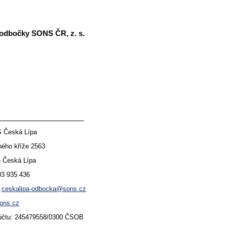
 odbočky SONS ČR, z. s.
 Česká Lípa
kříže 2563
ská Lípa
03 935 436
:
ceskalipa-odbocka@sons.cz
ons.cz
: 245479558/0300 ČSOB