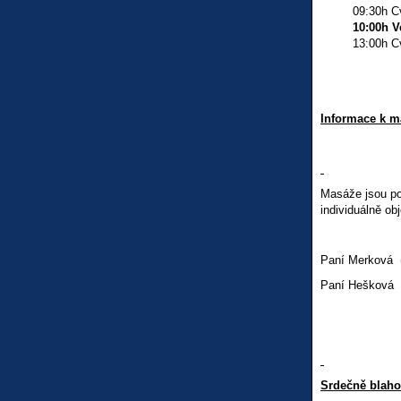
09:30h Cviče
10:00h V
13:00h Cviče
Informace k m
Masáže jsou po
individuálně o
Paní Merková (
Paní Hešková (
Srdečně blaho