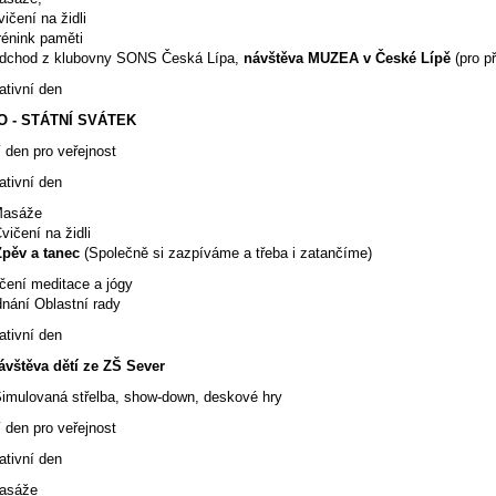
ní na židli
ink paměti
od z klubovny SONS Česká Lípa,
návštěva MUZEA v České Lípě
(pro p
ativní den
 - STÁTNÍ SVÁTEK
 den pro veřejnost
ativní den
Masáže
ní na židli
Zpěv a tanec
(Společně si zazpíváme a třeba i zatančíme)
ní meditace a jógy
ní Oblastní rady
ativní den
ávštěva dětí ze ZŠ Sever
ovaná střelba, show-down, deskové hry
 den pro veřejnost
ativní den
Masáže