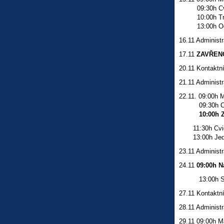
09:30h Cviče
10:00h Trén
13:00h Odch
16.11 Administr
17.11
ZAVŘENO
20.11 Kontaktní
21.11 Administr
22.11. 09:00h 
09:30h Cviče
10:00h 
11:30h Cviče
13:00h Jedná
23.11 Administr
24.11
09:00h N
13:00h Simul
27.11 Kontaktní
28.11 Administr
29.11 09:00h 