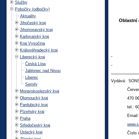
Služby
Pobočky (odbočky)
Aktuality
Oblastní
Jihočeský kraj
Jihomoravský kraj
Karlovarský kraj
Kraj Vysočina
Královéhradecký kraj
Liberecký kraj
Česká Lípa
Jablonec nad Nisou
Liberec
Vydává: SONS
Semily
Červeného 
Moravskoslezský kraj
Olomoucký kraj
470 06 Če
Pardubický kraj
tel.:
6
Plzeňský kraj
Email
Praha
www.s
Středočeský kraj
Ústecký kraj
Číslo účtu
Zlínský kraj