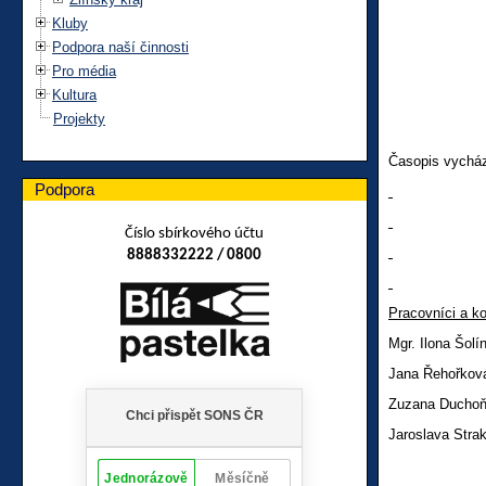
Kluby
Podpora naší činnosti
Pro média
Kultura
Projekty
Časopis vycház
Podpora
Číslo sbírkového účtu
8888332222 / 0800
Pracovníci
a ko
Mgr. Ilona Šol
Jana Řehořk
Zuzana Ducho
Jaroslava Stra