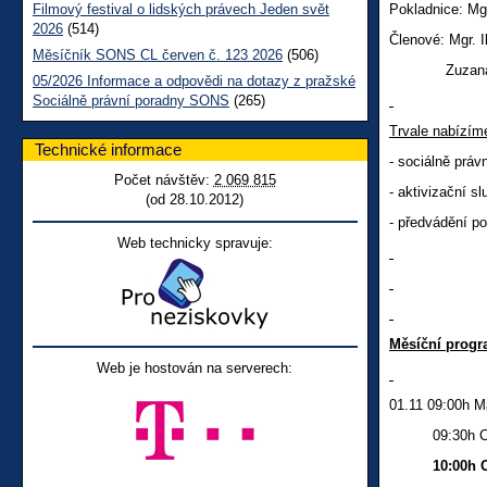
Filmový festival o lidských právech Jeden svět
Pokladnice: Mgr
2026
(514)
Členové: Mgr. 
Měsíčník SONS CL červen č. 123 2026
(506)
Zuzana Duch
05/2026 Informace a odpovědi na dotazy z pražské
Sociálně právní poradny SONS
(265)
Trvale nabízím
Technické informace
-
sociálně práv
Počet návštěv:
2 069 815
- aktivizační s
(od 28.10.2012)
- předvádění p
Web technicky spravuje:
Měsíční progr
Web je hostován na serverech:
01.11 09:00h M
09:30h Cviče
10:00h 