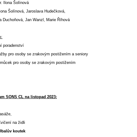
. Ilona Šolínová
Ilona Šolínová, Jaroslava Hudečková,
oňová, Jan Wanzl, Marie Říhová
e:
ní poradenství
lužby pro osoby se zrakovým postižením a seniory
omůcek pro osoby se zrakovým postižením
am SONS CL na listopad 2023:
asáže,
ní na židli
Obalův koutek