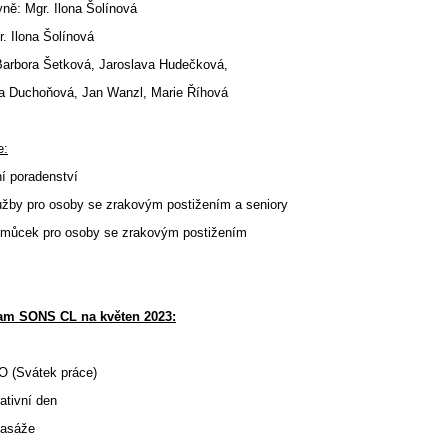
ně: Mgr. Ilona Šolínová
. Ilona Šolínová
Barbora Šetková, Jaroslava Hudečková,
oňová, Jan Wanzl, Marie Říhová
e:
ní poradenství
lužby pro osoby se zrakovým postižením a seniory
omůcek pro osoby se zrakovým postižením
am SONS CL na květen 2023:
 (Svátek práce)
ativní den
Masáže