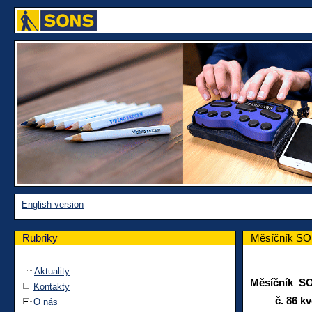
English version
Rubriky
Měsíčník SO
Aktuality
Měsíčník S
Kontakty
č. 86 kvě
O nás