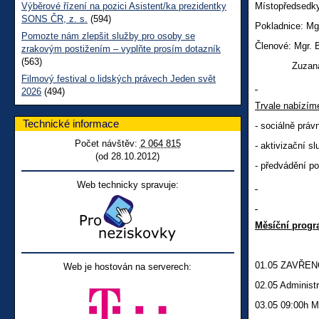
Výběrové řízení na pozici Asistent/ka prezidentky
Místopředsedky
SONS ČR, z. s.
(594)
Pokladnice: Mgr
Pomozte nám zlepšit služby pro osoby se
Členové: Mgr. 
zrakovým postižením – vyplňte prosím dotazník
(563)
Zuzana Duch
Filmový festival o lidských právech Jeden svět
2026
(494)
Trvale nabízím
Technické informace
-
sociálně práv
Počet návštěv:
2 064 815
- aktivizační s
(od 28.10.2012)
- předvádění p
Web technicky spravuje:
Měsíční progr
01.05 ZAVŘENO
Web je hostován na serverech:
02.05 Administr
03.05 09:00h 