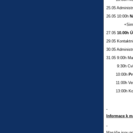
25.05 Administr
26.05 10:00h
N
+Simulovaná
27.05
10.00h
Ú
29.05 Kontaktní
30.05 Administr
31.05 9:00h M
9:30h Cvičen
10:00h
Pr
11:00h Velké
13:00h Kolek
Informace k m
Masáže jsou po