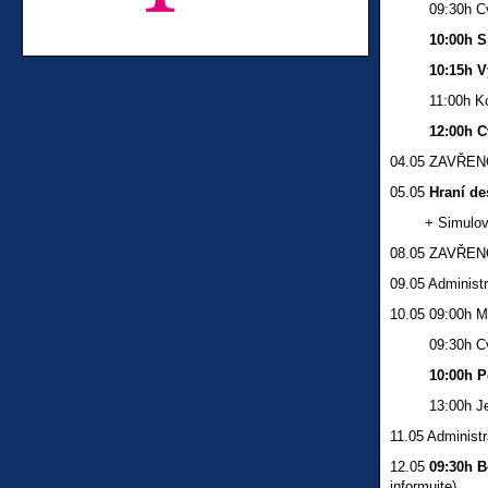
09:30h Cviče
10:00h Spole
10:15h Výuka
11:00h Kolek
12:00h Cvič
04.05 ZAVŘENO
05.05
Hraní de
+ Simulovaná
08.05 ZAVŘENO 
09.05 Administr
10.05 09:00h 
09:30h Cviče
10:00h 
13:00h Jedná
11.05 Administr
12.05
09:30h B
informujte)