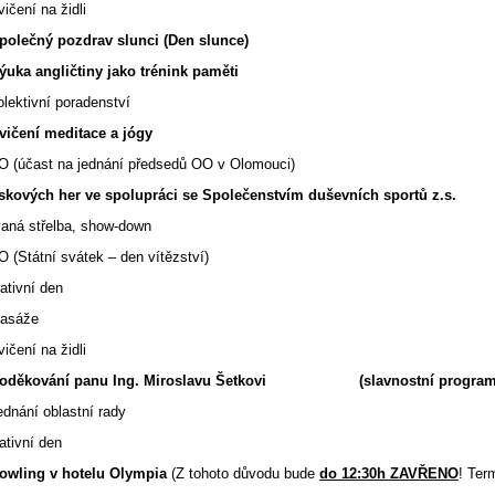
ní na židli
čný pozdrav slunci (Den slunce)
 angličtiny jako trénink paměti
tivní poradenství
ení meditace a jógy
 (účast na jednání předsedů OO v Olomouci)
skových her ve spolupráci se Společenstvím duševních sportů z.s.
 střelba, show-down
(Státní svátek – den vítězství)
ativní den
Masáže
ní na židli
Poděkování panu Ing. Miroslavu Šetkovi (slavnostní program
ní oblastní rady
ativní den
owling v hotelu Olympia
(Z tohoto důvodu bude
do 12:30h ZAVŘENO
! Ter