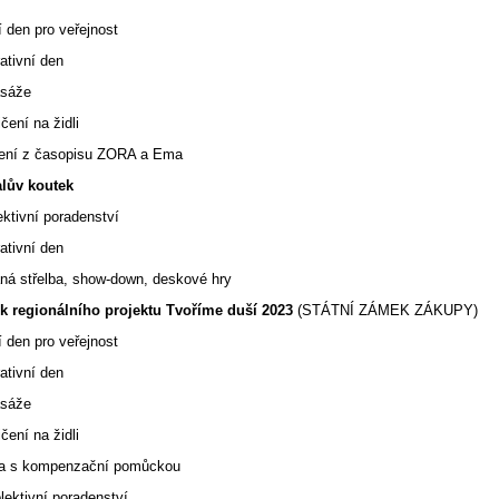
 den pro veřejnost
ativní den
asáže
í na židli
 z časopisu ZORA a Ema
ův koutek
ivní poradenství
ativní den
ná střelba, show-down, deskové hry
ík regionálního projektu Tvoříme duší 2023
(STÁTNÍ ZÁMEK ZÁKUPY)
 den pro veřejnost
ativní den
asáže
í na židli
s kompenzační pomůckou
tivní poradenství