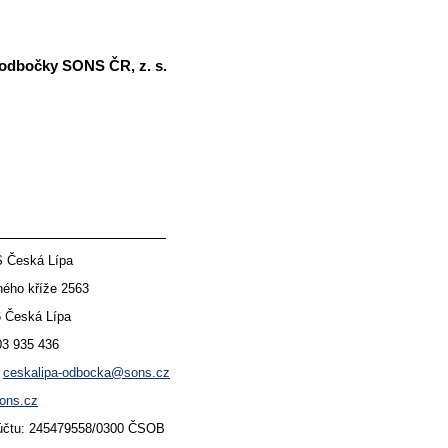
 odbočky SONS ČR, z. s.
 Česká Lípa
kříže 2563
ská Lípa
03 935 436
:
ceskalipa-odbocka@sons.cz
ons.cz
: 245479558/0300 ČSOB