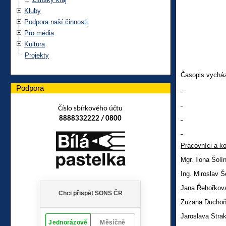
Kluby
Podpora naší činnosti
Pro média
Kultura
Projekty
Časopis vycház
Podpora
Číslo sbírkového účtu
8888332222 / 0800
Pracovníci
a ko
Mgr. Ilona Šol
Ing. Miroslav 
Jana Řehořk
Zuzana Ducho
Jaroslava Stra