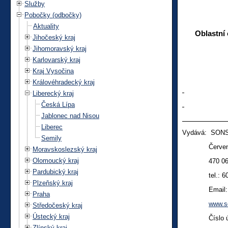
Služby
Pobočky (odbočky)
Aktuality
Oblastní
Jihočeský kraj
Jihomoravský kraj
Karlovarský kraj
Kraj Vysočina
Královéhradecký kraj
Liberecký kraj
Česká Lípa
Jablonec nad Nisou
Liberec
Vydává: SONS
Semily
Červeného 
Moravskoslezský kraj
Olomoucký kraj
470 06 Če
Pardubický kraj
tel.:
6
Plzeňský kraj
Email
Praha
www.s
Středočeský kraj
Ústecký kraj
Číslo účtu
Zlínský kraj