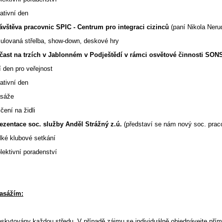
ativní den
ávštěva pracovnic SPIC - Centrum pro integraci cizinců
(paní Nikola Neru
 střelba, show-down, deskové hry
čast na trzích v Jablonném v Podještědí
v rámci osvětové činnosti SON
 den pro veřejnost
ativní den
asáže
í na židli
ezentace soc. služby Anděl Strážný z.ú.
(představí se nám nový soc. prac
 klubové setkání
tivní poradenství
asážím:
skytovány každou středu. V případě zájmu se individuálně objednávejte př