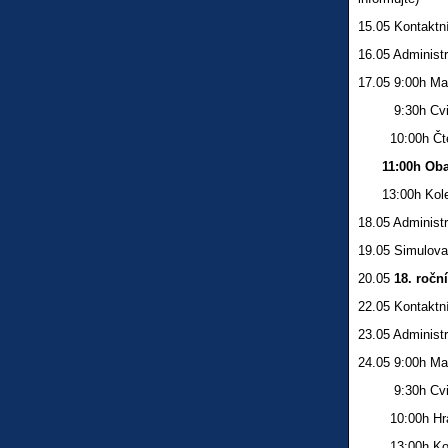
15.05 Kontaktní
16.05 Administr
17.05 9:00h M
9:30h Cvičen
10:00h Čtení
11:00h Obal
13:00h Kolekt
18.05 Administr
19.05 Simulova
20.05
18. ročn
22.05 Kontaktní
23.05 Administr
24.05 9:00h M
9:30h Cvičen
10:00h Hra 
13:00h Kolek