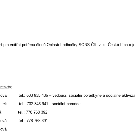
í pro vnitřní potřebu členů Oblastní odbočky SONS ČR, z. s. Česká Lípa a je
ntakty:
ínová tel.: 603 935 436 – vedoucí, sociální poradkyně a sociálně aktiviza
Šetek tel.: 732 346 941 - sociální poradce
ová tel.: 778 768 392
ňová tel.: 778 768 391
ková