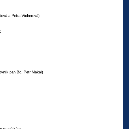
dová a Petra Vicherová)
S
ovník pan Bc. Petr Makal)
ímo masérkám: