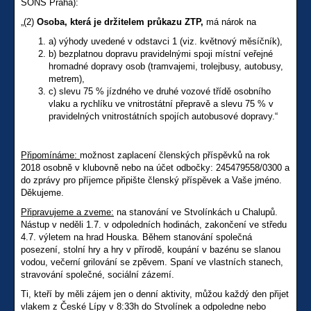
SONS Praha):
„(2)
Osoba, která je držitelem průkazu ZTP,
má nárok na
a) výhody uvedené v odstavci 1 (viz. květnový měsíčník),
b) bezplatnou dopravu pravidelnými spoji místní veřejné
hromadné dopravy osob (tramvajemi, trolejbusy, autobusy,
metrem),
c) slevu 75 % jízdného ve druhé vozové třídě osobního
vlaku a rychlíku ve vnitrostátní přepravě a slevu 75 % v
pravidelných vnitrostátních spojích autobusové dopravy.“
Připomínáme:
možnost zaplacení členských příspěvků na rok
2018 osobně v klubovně nebo na účet odbočky: 245479558/0300 a
do zprávy pro příjemce připište členský příspěvek a Vaše jméno.
Děkujeme.
Připravujeme a zveme:
na stanování ve Stvolínkách u Chalupů.
Nástup v neděli 1.7. v odpoledních hodinách, zakončení ve středu
4.7. výletem na hrad Houska. Během stanování společná
posezení, stolní hry a hry v přírodě, koupání v bazénu se slanou
vodou, večerní grilování se zpěvem. Spaní ve vlastních stanech,
stravování společné, sociální zázemí.
Ti, kteří by měli zájem jen o denní aktivity, můžou každý den přijet
vlakem z České Lípy v 8:33h do Stvolínek a odpoledne nebo