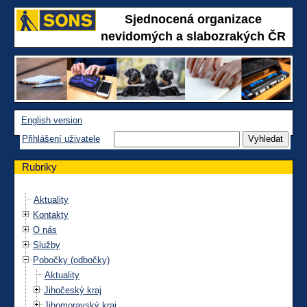
Sjednocená organizace
nevidomých a slabozrakých ČR
English version
Přihlášení uživatele
Rubriky
Aktuality
Kontakty
O nás
Služby
Pobočky (odbočky)
Aktuality
Jihočeský kraj
Jihomoravský kraj