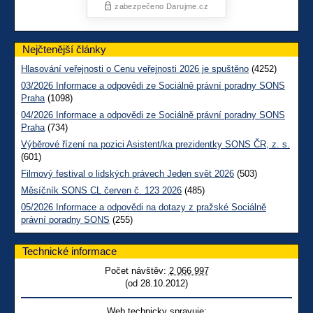
Nejčtenější články
Hlasování veřejnosti o Cenu veřejnosti 2026 je spuštěno
(4252)
03/2026 Informace a odpovědi ze Sociálně právní poradny SONS
Praha
(1098)
04/2026 Informace a odpovědi ze Sociálně právní poradny SONS
Praha
(734)
Výběrové řízení na pozici Asistent/ka prezidentky SONS ČR, z. s.
(601)
Filmový festival o lidských právech Jeden svět 2026
(503)
Měsíčník SONS CL červen č. 123 2026
(485)
05/2026 Informace a odpovědi na dotazy z pražské Sociálně
právní poradny SONS
(255)
Technické informace
Počet návštěv:
2 066 997
(od 28.10.2012)
Web technicky spravuje: