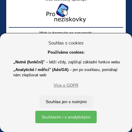
Web je hostován na serverech:
Souhlas s cookies
Používáme cookies:
„Nutné (funkční)"
– běží vždy, zajišťují základní funkce webu
„Analytické / měřicí" (Ads/GA)
– jen po souhlasu, pomáhají
nám zlepšovat web
Facebook SONS
Facebook sbírky Bílá pastelka
SONS
Více o GDPR
Online
Youtube SONS
K jakémukoliv užití textů a obrázků uvedených na tomto serveru je
Souhlas jen s nutnými
třeba souhlas provozovatele.
Copyright © 2012 - 2026 SONS ČR, z. s.
Souhlasím i s analytickými
Ochrana osobních údajů (GDPR)