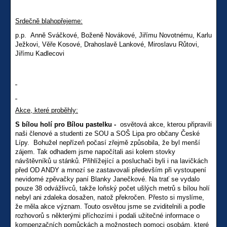
Srdečně blahopřejeme:
p.p. Anně Sváčkové, Boženě Novákové, Jiřímu Novotnému, Karlu
Ježkovi, Věře Kosové, Drahoslavě Lankové, Miroslavu Růtovi,
Jiřímu Kadlecovi
Akce, které proběhly:
S bílou holí pro Bílou pastelku -
osvětová akce, kterou připravili
naši členové a studenti ze SOU a SOŠ Lipa pro občany České
Lípy. Bohužel nepřízeň počasí zřejmě způsobila, že byl menší
zájem. Tak odhadem jsme napočítali asi kolem stovky
návštěvníků u stánků. Přihlížející a posluchači byli i na lavičkách
před OD ANDY a mnozí se zastavovali především při vystoupení
nevidomé zpěvačky paní Blanky Janečkové. Na trať se vydalo
pouze 38 odvážlivců, takže loňský počet ušlých metrů s bílou holí
nebyl ani zdaleka dosažen, natož překročen. Přesto si myslíme,
že měla akce význam. Touto osvětou jsme se zviditelnili a podle
rozhovorů s některými příchozími i podali užitečné informace o
kompenzačních pomůckách a možnostech pomoci osobám, které