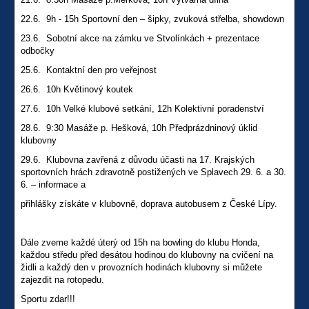
22.6. 9h - 15h Sportovní den – šipky, zvuková střelba, showdown
23.6. Sobotní akce na zámku ve Stvolínkách + prezentace
odbočky
25.6. Kontaktní den pro veřejnost
26.6. 10h Květinový koutek
27.6. 10h Velké klubové setkání, 12h Kolektivní poradenství
28.6. 9:30 Masáže p. Hešková, 10h Předprázdninový úklid
klubovny
29.6. Klubovna zavřená z důvodu účasti na 17. Krajských
sportovních hrách zdravotně postižených ve Splavech 29. 6. a 30.
6. – informace a
přihlášky získáte v klubovně, doprava autobusem z České Lípy.
Dále zveme každé úterý od 15h na bowling do klubu Honda,
každou středu před desátou hodinou do klubovny na cvičení na
židli a každý den v provozních hodinách klubovny si můžete
zajezdit na rotopedu.
Sportu zdar!!!