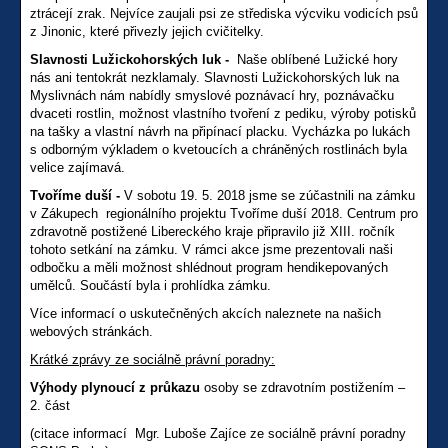
ztrácejí zrak. Nejvíce zaujali psi ze střediska výcviku vodicích psů
z Jinonic, které přivezly jejich cvičitelky.
Slavnosti Lužickohorských luk -
Naše oblíbené Lužické hory
nás ani tentokrát nezklamaly. Slavnosti Lužickohorských luk na
Myslivnách nám nabídly smyslové poznávací hry, poznávačku
dvaceti rostlin, možnost vlastního tvoření z pediku, výroby potisků
na tašky a vlastní návrh na připínací placku. Vycházka po lukách
s odborným výkladem o kvetoucích a chráněných rostlinách byla
velice zajímavá.
Tvoříme duší
-
V sobotu 19. 5. 2018 jsme se zúčastnili na zámku
v Zákupech
regionálního projektu Tvoříme duší 2018. Centrum pro
zdravotně postižené Libereckého kraje připravilo již XIII. ročník
tohoto setkání na zámku. V rámci akce jsme prezentovali naši
odbočku a měli možnost shlédnout program hendikepovaných
umělců. Součástí byla i prohlídka zámku.
Více informací o uskutečněných akcích naleznete na našich
webových stránkách.
Krátké zprávy ze sociálně právní poradny:
Výhody plynoucí z průkazu
osoby se zdravotním postižením –
2. část
(citace informací Mgr. Luboše Zajíce ze sociálně právní poradny