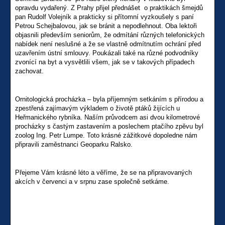
opravdu vydařený. Z Prahy přijel přednášet o praktikách šmejdů
pan Rudolf Volejník a prakticky si přítomní vyzkoušely s paní
Petrou Schejbalovou, jak se bránit a nepodlehnout. Oba lektoři
objasnili především seniorům, že odmítání různých telefonických
nabídek není neslušné a že se vlastně odmítnutím ochrání před
uzavřením ústní smlouvy. Poukázali také na různé podvodníky
zvonící na byt a vysvětlili všem, jak se v takových případech
zachovat.
Ornitologická procházka – byla příjemným setkáním s přírodou a
zpestřená zajímavým výkladem o životě ptáků žijících u
Heřmanického rybníka. Naším průvodcem asi dvou kilometrové
procházky s častým zastavením a poslechem ptačího zpěvu byl
zoolog Ing. Petr Lumpe. Toto krásné zážitkové dopoledne nám
připravili zaměstnanci Geoparku Ralsko.
Přejeme Vám krásné léto a věříme, že se na připravovaných
akcích v červenci a v srpnu zase společně setkáme.