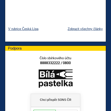
V rubrice Česká Lípa
Zobrazit všechny články
Podpora
Číslo sbírkového účtu
8888332222 / 0800