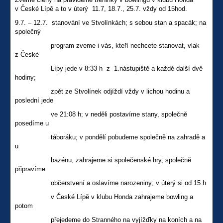
v České Lípě a to v úterý 11.7, 18.7., 25.7. vždy od 15hod.
9.7. – 12.7. stanování ve Stvolínkách; s sebou stan a spacák; na
společný
program zveme i vás, kteří nechcete stanovat, vlak
z České
Lípy jede v 8:33 h z 1.nástupiště a každé další dvě
hodiny;
zpět ze Stvolínek odjíždí vždy v lichou hodinu a
poslední jede
ve 21:08 h; v neděli postavíme stany, společně
posedíme u
táboráku; v pondělí pobudeme společně na zahradě a
u
bazénu, zahrajeme si společenské hry, společně
připravíme
občerstvení a oslavíme narozeniny; v úterý si od 15 h
v České Lípě v klubu Honda zahrajeme bowling a
potom
přejedeme do Stranného na vyjížďky na koních a na