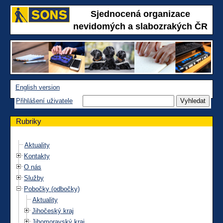
Sjednocená organizace
nevidomých a slabozrakých ČR
English version
Přihlášení uživatele
Rubriky
Aktuality
Kontakty
O nás
Služby
Pobočky (odbočky)
Aktuality
Jihočeský kraj
Jihomoravský kraj