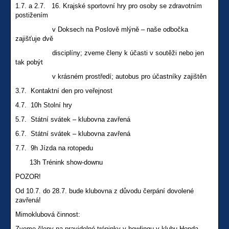
1.7. a 2.7. 16. Krajské sportovní hry pro osoby se zdravotním
postižením
v Doksech na Poslově mlýně – naše odbočka
zajišťuje dvě
disciplíny; zveme členy k účasti v soutěži nebo jen
tak pobýt
v krásném prostředí; autobus pro účastníky zajištěn
3.7. Kontaktní den pro veřejnost
4.7. 10h Stolní hry
5.7. Státní svátek – klubovna zavřená
6.7. Státní svátek – klubovna zavřená
7.7. 9h Jízda na rotopedu
13h Trénink show-downu
POZOR!
Od 10.7. do 28.7. bude klubovna z důvodu čerpání dovolené
zavřená!
Mimoklubová činnost:
Zveme členy na pravidelné tréninky v bowlingu v klubu Honda