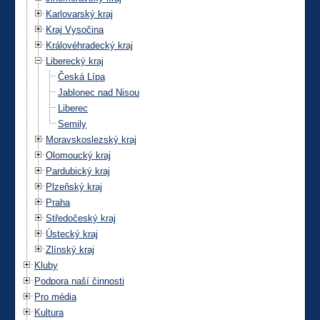
Karlovarský kraj
Kraj Vysočina
Královéhradecký kraj
Liberecký kraj
Česká Lípa
Jablonec nad Nisou
Liberec
Semily
Moravskoslezský kraj
Olomoucký kraj
Pardubický kraj
Plzeňský kraj
Praha
Středočeský kraj
Ústecký kraj
Zlínský kraj
Kluby
Podpora naší činnosti
Pro média
Kultura