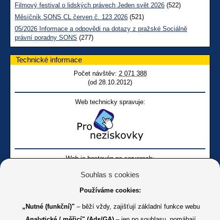
Filmový festival o lidských právech Jeden svět 2026
(522)
Měsíčník SONS CL červen č. 123 2026
(521)
05/2026 Informace a odpovědi na dotazy z pražské Sociálně
právní poradny SONS
(277)
Technické informace
Počet návštěv:
2 071 388
(od 28.10.2012)
Web technicky spravuje:
Web je hostován na serverech:
Souhlas s cookies
Používáme cookies:
„Nutné (funkční)"
– běží vždy, zajišťují základní funkce webu
„Analytické / měřicí" (Ads/GA)
– jen po souhlasu, pomáhají