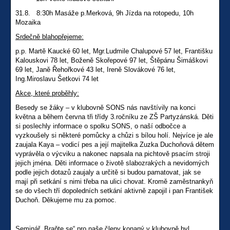
31.8. 8:30h Masáže p.Merková, 9h Jízda na rotopedu, 10h
Mozaika
Srdečně blahopřejeme:
p.p. Martě Kaucké 60 let, Mgr.Ludmile Chalupové 57 let, Františku
Kalouskovi 78 let, Boženě Skořepové 97 let, Štěpánu Šimáškovi
69 let, Janě Řehořkové 43 let, Ireně Slovákové 76 let,
Ing.Miroslavu Šetkovi 74 let
Akce, které proběhly:
Besedy se žáky – v klubovně SONS nás navštívily na konci
května a během června tři třídy 3.ročníku ze ZŠ Partyzánská. Děti
si poslechly informace o spolku SONS, o naší odbočce a
vyzkoušely si některé pomůcky a chůzi s bílou holí. Nejvíce je ale
zaujala Kaya – vodicí pes a její majitelka Zuzka Duchoňová dětem
vyprávěla o výcviku a nakonec napsala na pichtově psacím stroji
jejich jména. Děti informace o životě slabozrakých a nevidomých
podle jejich dotazů zaujaly a určitě si budou pamatovat, jak se
mají při setkání s nimi třeba na ulici chovat. Kromě zaměstnankyň
se do všech tří dopoledních setkání aktivně zapojil i pan František
Duchoň. Děkujeme mu za pomoc.
Seminář „Braňte se“ pro naše členy konaný v klubovně byl