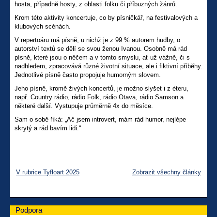
hosta, případně hosty, z oblasti folku či příbuzných žánrů.
Krom této aktivity koncertuje, co by písničkář, na festivalových a
klubových scénách.
V repertoáru má písně, u nichž je z 99 % autorem hudby, o
autorství textů se dělí se svou ženou Ivanou. Osobně má rád
písně, které jsou o něčem a v tomto smyslu, ať už vážně, či s
nadhledem, zpracovává různé životní situace, ale i fiktivní příběhy.
Jednotlivé písně často propojuje humorným slovem.
Jeho písně, kromě živých koncertů, je možno slyšet i z éteru,
např. Country rádio, rádio Folk, rádio Otava, rádio Samson a
některé další. Vystupuje průměrně 4x do měsíce.
Sam o sobě říká: „Ač jsem introvert, mám rád humor, nejlépe
skrytý a rád bavím lidi.“
V rubrice Tyfloart 2025
Zobrazit všechny články
Podpora