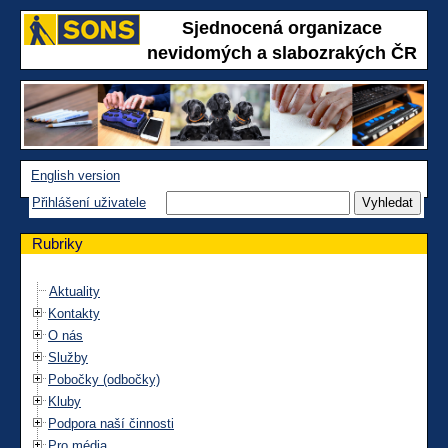
Sjednocená organizace
nevidomých a slabozrakých ČR
English version
Přihlášení uživatele
Rubriky
Aktuality
Kontakty
O nás
Služby
Pobočky (odbočky)
Kluby
Podpora naší činnosti
Pro média