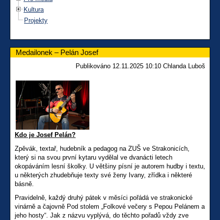
Kultura
Projekty
Medailonek – Pelán Josef
Publikováno 12.11.2025 10:10 Chlanda Luboš
Kdo je Josef Pelán?
Zpěvák, textař, hudebník a pedagog na ZUŠ ve Strakonicích,
který si na svou první kytaru vydělal ve dvanácti letech
okopáváním lesní školky. U většiny písní je autorem hudby i textu,
u některých zhudebňuje texty své ženy Ivany, zřídka i některé
básně.
Pravidelně, každý druhý pátek v měsíci pořádá ve strakonické
vinárně a čajovně Pod stolem „Folkové večery s Pepou Pelánem a
jeho hosty“. Jak z názvu vyplývá, do těchto pořadů vždy zve