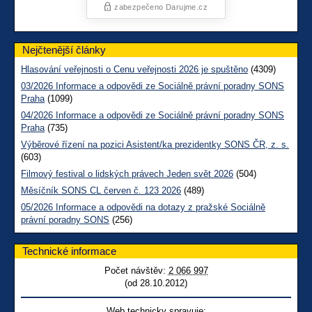
Nejčtenější články
Hlasování veřejnosti o Cenu veřejnosti 2026 je spuštěno
(4309)
03/2026 Informace a odpovědi ze Sociálně právní poradny SONS
Praha
(1099)
04/2026 Informace a odpovědi ze Sociálně právní poradny SONS
Praha
(735)
Výběrové řízení na pozici Asistent/ka prezidentky SONS ČR, z. s.
(603)
Filmový festival o lidských právech Jeden svět 2026
(504)
Měsíčník SONS CL červen č. 123 2026
(489)
05/2026 Informace a odpovědi na dotazy z pražské Sociálně
právní poradny SONS
(256)
Technické informace
Počet návštěv:
2 066 997
(od 28.10.2012)
Web technicky spravuje: