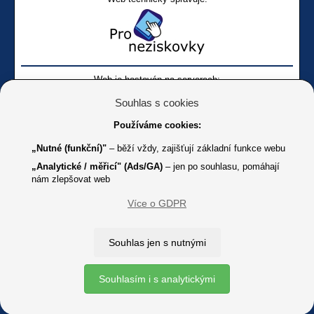
Web je hostován na serverech:
Souhlas s cookies
Používáme cookies:
„Nutné (funkční)"
– běží vždy, zajišťují základní funkce webu
„Analytické / měřicí" (Ads/GA)
– jen po souhlasu, pomáhají
nám zlepšovat web
Facebook SONS
Facebook sbírky Bílá pastelka
SONS
Více o GDPR
Online
Youtube SONS
K jakémukoliv užití textů a obrázků uvedených na tomto serveru je
Souhlas jen s nutnými
třeba souhlas provozovatele.
Copyright © 2012 - 2026 SONS ČR, z. s.
Souhlasím i s analytickými
Ochrana osobních údajů (GDPR)