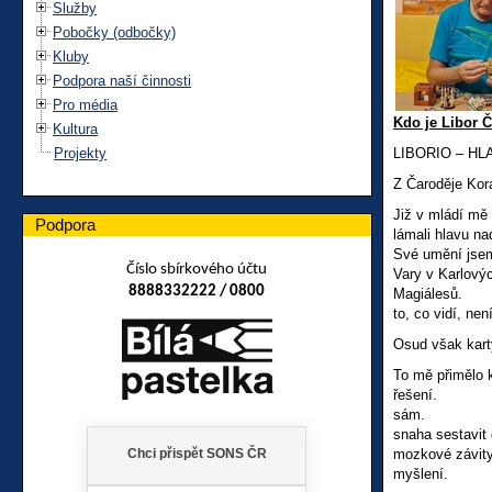
Služby
Pobočky (odbočky)
Kluby
Podpora naší činnosti
Pro média
Kdo je Libor 
Kultura
Projekty
LIBORIO – H
Z Čaroděje Kor
Již v mládí mě 
Podpora
lámali hlavu na
Své umění jsem
Číslo sbírkového účtu
Vary v Karlo
8888332222 / 0800
Magiálesů.
to, co vidí, není
Osud však karty
To mě přimělo k
řešení. Zaj
sám.
snaha sestavit 
mozkové závity,
myšlení.