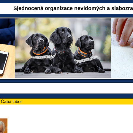
Sjednocená organizace nevidomých a slabozr
 Čába Libor