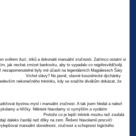
n světem iluzí, triků a dokonalé manuální zručnosti. Zatímco ostatní si
d tím, jak nechat zmizet bankovku, aby to vypadalo co nejpřesvědčivěji.
emž nezapomenutelné byly mé účasti na legendárních Magiálesech Šáry
mění. Vrchol slávy? No jasně, slavné kouzelnické dýchánky
ného tréninku, kdy se snažíte divákům dokázat, že
 udržovat bystrou mysl i manuální zručnost. A tak jsem hledal a nalezl
říčky. Některé hlavolamy si vymýšlím a vyrábím
nink mozku než zoufalá
 padají daleko častěji než dílky na zem. Řešení hlavolamů procvičí
ak vylepšovat manuální dovednosti, zručnost a schopnost logického