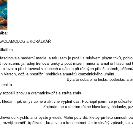
Čába:
LAVOLAMOLOG a KORÁLKÁŘ
álkářem
fascinovala moderní magie, a tak jsem je prožil s rukávem plným triků, pohlce
d rovnicemi, já raději trénoval úniky z pout mizení mincí a lámal si hlavu na
 piloval a představoval v klubech a sálech při různých příležitostech, přič
vých Varech, což je prestižní přehlídka amatérů kouzelnického u
 Byla to doba plná lesku, potlesku, a především nekoneč
 realita.
 rozdělil znovu a dramaticky-přišla ztráta zraku
 hledání, jak smysluplně a aktivně vyplnit čas. Pochopil jsem, že je důležité
ímám se a sbírám různé hlavolamy, hádanky, jazykolamy a h
 Protože co je lepší tré
dřevěnou krychli, aniž byste ji viděli. Mohu potvrdit: kletby při této činnosti
 rozvíjí paměť, trpělivost, kreativitu a koncentraci. Je to skvělý způsob, j