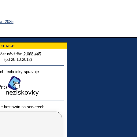
art 2025
formace
čet návštěv:
2 068 445
(od 28.10.2012)
eb technicky spravuje:
je hostován na serverech: