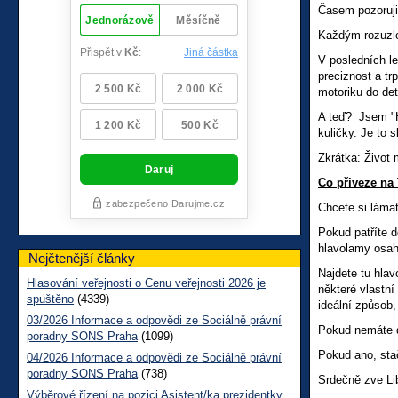
Časem pozoruji 
Každým rozuzle
V posledních le
preciznost a tr
motoriku do det
A teď? Jsem "Hl
kuličky. Je to s
Zkrátka: Život 
Co přiveze na 
Chcete si láma
Pokud patříte d
hlavolamy osah
Nejčtenější články
Najdete 
Hlasování veřejnosti o Cenu veřejnosti 2026 je
některé vlas
spuštěno
(4339)
ideální způsob,
03/2026 Informace a odpovědi ze Sociálně právní
Pokud nemáte
poradny SONS Praha
(1099)
Pokud ano, sta
04/2026 Informace a odpovědi ze Sociálně právní
poradny SONS Praha
(738)
Srdečně zve Li
Výběrové řízení na pozici Asistent/ka prezidentky