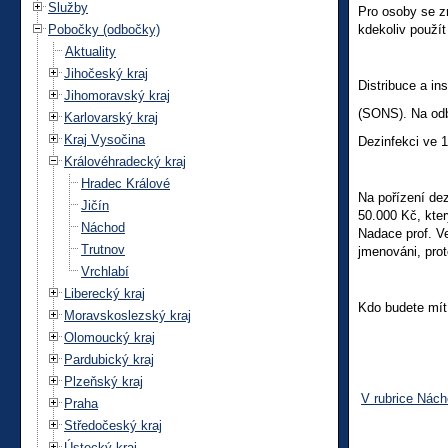
Služby
Pro osoby se z
Pobočky (odbočky)
kdekoliv použí
Aktuality
Jihočeský kraj
Distribuce a in
Jihomoravský kraj
(SONS). Na odb
Karlovarský kraj
Kraj Vysočina
Dezinfekci ve 1
Královéhradecký kraj
Hradec Králové
Na pořízení de
Jičín
50.000 Kč, kter
Náchod
Nadace prof. Ve
Trutnov
jmenováni, prot
Vrchlabí
Liberecký kraj
Kdo budete mít 
Moravskoslezský kraj
Olomoucký kraj
Pardubický kraj
Plzeňský kraj
V rubrice Nác
Praha
Středočeský kraj
Ústecký kraj