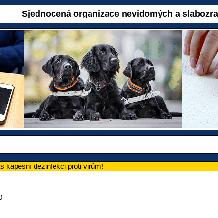
Sjednocená organizace nevidomých a slabozr
 kapesní dezinfekci proti virům!
0