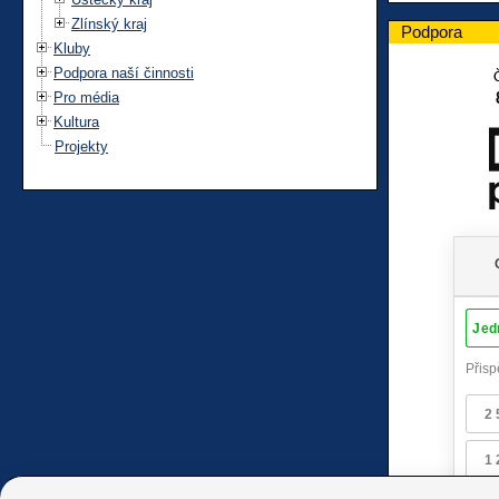
Zlínský kraj
Podpora
Kluby
Podpora naší činnosti
Pro média
Kultura
Projekty