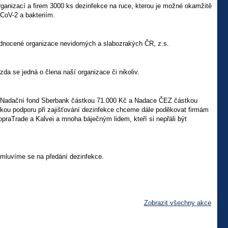
ganizací a firem 3000 ks dezinfekce na ruce, kterou je možné okamžitě
CoV-2 a bakteriím.
Sjednocené organizace nevidomých a slabozrakých ČR, z.s.
a se jedná o člena naší organizace či nikoliv.
č, Nadační fond Sberbank částkou 71.000 Kč a Nadace ČEZ částkou
elkou podporu při zajišťování dezinfekce chceme dále poděkovat firmám
opraTrade a Kalvei a mnoha báječným lidem, kteří si nepřáli být
domluvíme se na předání dezinfekce.
Zobrazit všechny akce