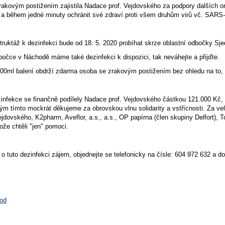
rakovým postižením zajistila Nadace prof. Vejdovského za podpory dalších or
t a během jedné minuty ochránit své zdraví proti všem druhům virů vč. SARS-
struktáž k dezinfekci bude od 18. 5. 2020 probíhat skrze oblastní odbočky 
očce v Náchodě máme také dezinfekci k dispozici, tak neváhejte a přijďte.
00ml balení obdrží zdarma osoba se zrakovým postižením bez ohledu na to, zd
zinfekce se finančně podílely Nadace prof. Vejdovského částkou 121.000 K
ým tímto mockrát děkujeme za obrovskou vlnu solidarity a vstřícnosti. Za v
jdovského, K2pharm, Aveflor, a.s., a.s., OP papírna (člen skupiny Delfort), T
ože chtěli "jen" pomoci.
o tuto dezinfekci zájem, objednejte se telefonicky na čísle: 604 972 632 a 
hod