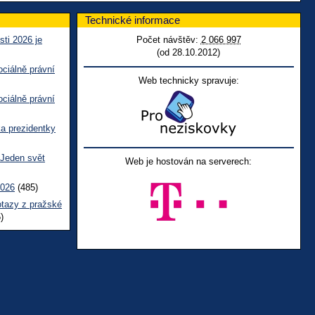
Technické informace
sti 2026 je
Počet návštěv:
2 066 997
(od 28.10.2012)
ciálně právní
Web technicky spravuje:
ciálně právní
ka prezidentky
 Jeden svět
Web je hostován na serverech:
2026
(485)
otazy z pražské
)