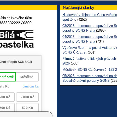
Nejčtenější články
Hlasování veřejnosti o Cenu veřejno
Číslo sbírkového účtu
spuštěno
(4252)
8888332222 / 0800
03/2026 Informace a odpovědi ze So
poradny SONS Praha
(1098)
04/2026 Informace a odpovědi ze So
poradny SONS Praha
(734)
Výběrové řízení na pozici Asistent/
SONS ČR, z. s.
(601)
Filmový festival o lidských právech
2026
(503)
Měsíčník SONS CL červen č. 123 
05/2026 Informace a odpovědi na d
Sociálně právní poradny SONS
(255